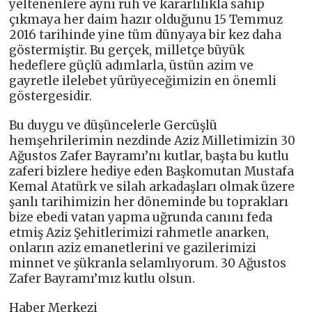
yeltenenlere aynı ruh ve kararlılıkla sahip
çıkmaya her daim hazır olduğunu 15 Temmuz
2016 tarihinde yine tüm dünyaya bir kez daha
göstermiştir. Bu gerçek, milletçe büyük
hedeflere güçlü adımlarla, üstün azim ve
gayretle ilelebet yürüyeceğimizin en önemli
göstergesidir.
Bu duygu ve düşüncelerle Gercüşlü
hemşehrilerimin nezdinde Aziz Milletimizin 30
Ağustos Zafer Bayramı’nı kutlar, başta bu kutlu
zaferi bizlere hediye eden Başkomutan Mustafa
Kemal Atatürk ve silah arkadaşları olmak üzere
şanlı tarihimizin her döneminde bu toprakları
bize ebedi vatan yapma uğrunda canını feda
etmiş Aziz Şehitlerimizi rahmetle anarken,
onların aziz emanetlerini ve gazilerimizi
minnet ve şükranla selamlıyorum. 30 Ağustos
Zafer Bayramı’mız kutlu olsun.
Haber Merkezi