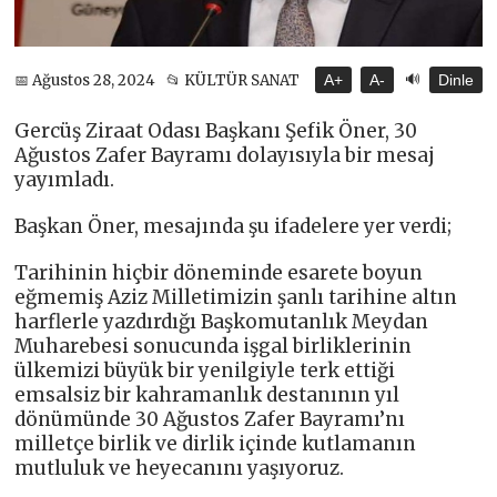
🔊
📅 Ağustos 28, 2024
📂 KÜLTÜR SANAT
A+
A-
Dinle
Gercüş Ziraat Odası Başkanı Şefik Öner, 30
Ağustos Zafer Bayramı dolayısıyla bir mesaj
yayımladı.
Başkan Öner, mesajında şu ifadelere yer verdi;
Tarihinin hiçbir döneminde esarete boyun
eğmemiş Aziz Milletimizin şanlı tarihine altın
harflerle yazdırdığı Başkomutanlık Meydan
Muharebesi sonucunda işgal birliklerinin
ülkemizi büyük bir yenilgiyle terk ettiği
emsalsiz bir kahramanlık destanının yıl
dönümünde 30 Ağustos Zafer Bayramı’nı
milletçe birlik ve dirlik içinde kutlamanın
mutluluk ve heyecanını yaşıyoruz.