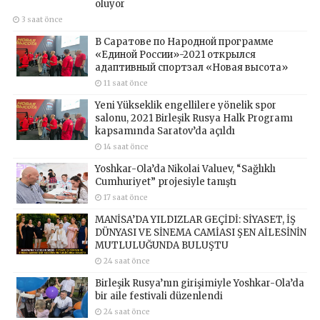
oluyor
3 saat önce
В Саратове по Народной программе
«Единой России»-2021 открылся
адаптивный спортзал «Новая высота»
11 saat önce
Yeni Yükseklik engellilere yönelik spor
salonu, 2021 Birleşik Rusya Halk Programı
kapsamında Saratov’da açıldı
14 saat önce
Yoshkar-Ola’da Nikolai Valuev, “Sağlıklı
Cumhuriyet” projesiyle tanıştı
17 saat önce
MANİSA’DA YILDIZLAR GEÇİDİ: SİYASET, İŞ
DÜNYASI VE SİNEMA CAMİASI ŞEN AİLESİNİN
MUTLULUĞUNDA BULUŞTU
24 saat önce
Birleşik Rusya’nın girişimiyle Yoshkar-Ola’da
bir aile festivali düzenlendi
24 saat önce