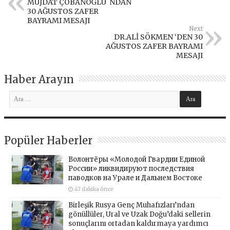
MÜJDAT ÇOBANOĞLU`NDAN
30 AĞUSTOS ZAFER
BAYRAMI MESAJI
Next
DR.ALİ SÖKMEN ‘DEN 30
AĞUSTOS ZAFER BAYRAMI
MESAJI
Haber Arayın
Popüler Haberler
Волонтёры «Молодой Гвардии Единой
России» ликвидируют последствия
паводков на Урале и Дальнем Востоке
47 dakika önce
Birleşik Rusya Genç Muhafızları’ndan
gönüllüler, Ural ve Uzak Doğu’daki sellerin
sonuçlarını ortadan kaldırmaya yardımcı