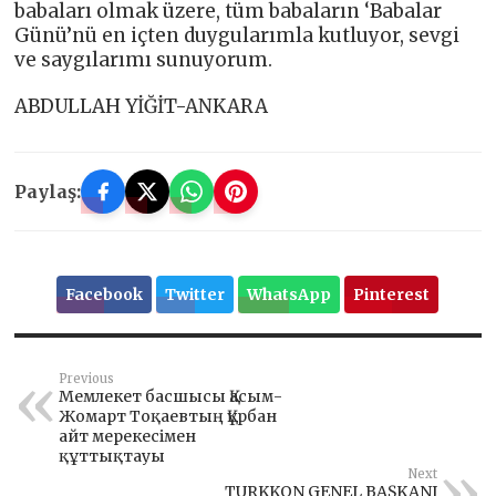
babaları olmak üzere, tüm babaların ‘Babalar
Günü’nü en içten duygularımla kutluyor, sevgi
ve saygılarımı sunuyorum.
ABDULLAH YİĞİT-ANKARA
Paylaş:
Facebook
Twitter
WhatsApp
Pinterest
Previous
Мемлекет басшысы Қасым-
Жомарт Тоқаевтың Құрбан
айт мерекесімен
құттықтауы
Next
TURKKON GENEL BAŞKANI