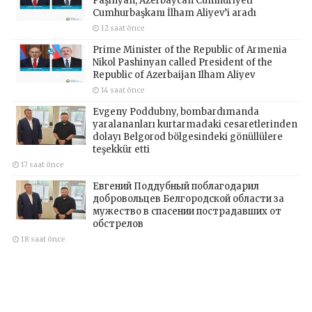
Paşinyan, Azerbaycan Cumhuriyeti
Cumhurbaşkanı İlham Aliyev’i aradı
12 saat önce
Prime Minister of the Republic of Armenia
Nikol Pashinyan called President of the
Republic of Azerbaijan Ilham Aliyev
14 saat önce
Evgeny Poddubny, bombardımanda
yaralananları kurtarmadaki cesaretlerinden
dolayı Belgorod bölgesindeki gönüllülere
teşekkür etti
17 saat önce
Евгений Поддубный поблагодарил
добровольцев Белгородской области за
мужество в спасении пострадавших от
обстрелов
18 saat önce
Kapsayıcı örgütler, Birleşik Rusya’nın yeni
Halk Programı için Vladislav Golovin’e
teklifler sundu
21 saat önce