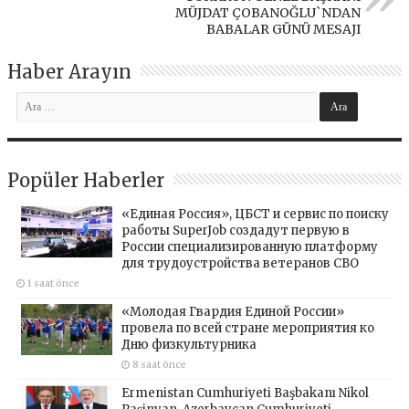
MÜJDAT ÇOBANOĞLU`NDAN
BABALAR GÜNÜ MESAJI
Haber Arayın
Popüler Haberler
«Единая Россия», ЦБСТ и сервис по поиску
работы SuperJob создадут первую в
России специализированную платформу
для трудоустройства ветеранов СВО
1 saat önce
«Молодая Гвардия Единой России»
провела по всей стране мероприятия ко
Дню физкультурника
8 saat önce
Ermenistan Cumhuriyeti Başbakanı Nikol