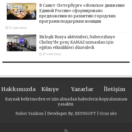
В Санкт-Петербурге «Женское движение
Единой России» сформировало
предложения по развитию городских
программ поддержки женщин
17 saat önce
Birleşik Rusya aktivistleri, Naberezhnye
Chelny’de genç KAMAZ uzmanları için
eğitim etkinlikleri düzenledi
19 saat önce
Hakkımızda
Künye
Yazarlar
İletişim
Kaynak belirtmeden ve izin almadan haberlerin kopyalanması
yasaktır.
Haber Yazılımı
| Developer By;
BEYNSOFT
|
Ucuz site