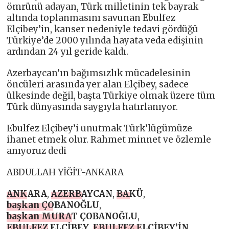
ömrünü adayan, Türk milletinin tek bayrak
altında toplanmasını savunan Ebulfez
Elçibey’in, kanser nedeniyle tedavi gördüğü
Türkiye’de 2000 yılında hayata veda edişinin
ardından 24 yıl geride kaldı.
Azerbaycan’ın bağımsızlık mücadelesinin
öncüleri arasında yer alan Elçibey, sadece
ülkesinde değil, başta Türkiye olmak üzere tüm
Türk dünyasında saygıyla hatırlanıyor.
Ebulfez Elçibey’i unutmak Türk’lügümüze
ihanet etmek olur. Rahmet minnet ve özlemle
anıyoruz dedi
ABDULLAH YİĞİT-ANKARA
ANKARA
,
AZERBAYCAN
,
BAKÜ
,
başkan ÇOBANOĞLU
,
başkan MURAT ÇOBANOĞLU
,
EBULFEZ ELÇİBEY
,
EBULFEZ ELÇİBEY’İN
,