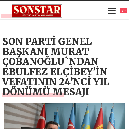
SON PARTİ GENEL
BAŞKANI MURAT
ÇOBANOĞLU`NDAN
EBULFEZ ELÇİBEY’İN
VEFATININ 24’NCİ YIL
DÖNÜMÜ MESAJI