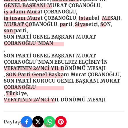
GENEL BAŞKANI MURAT ÇOBANOĞLU
,
iş adamı Murat ÇOBANOĞLU
,
iş insanı Murat ÇOBANOĞLU
,
Istanbul
,
MESAJI
,
MURAT ÇOBANOĞLU
,
parti
,
Siyasetçi
,
SON
,
son parti
,
SON PARTİ GENEL BAŞKANI MURAT
ÇOBANOĞLU`NDAN
,
SON PARTİ GENEL BAŞKANI MURAT
ÇOBANOĞLU`NDAN EBULFEZ ELÇİBEY’İN
VEFATININ 24’NCİ YIL DÖNÜMÜ MESAJI
,
SON Parti Genel Başkanı Murat ÇOBANOĞLU
,
SON PARTİ KURUCU GENEL BAŞKANI MURAT
ÇOBANOĞLU
,
Türkiye
,
VEFATININ 24’NCİ YIL DÖNÜMÜ MESAJI
Paylaş: