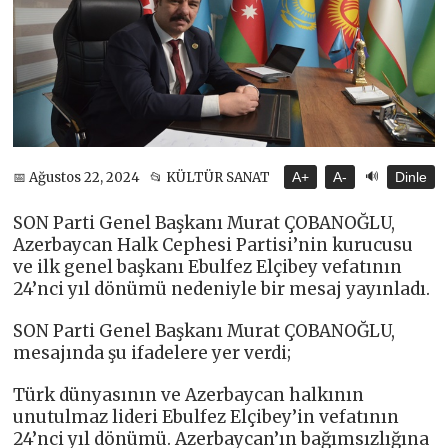
🔊
📅 Ağustos 22, 2024
📂 KÜLTÜR SANAT
A+
A-
Dinle
SON Parti Genel Başkanı Murat ÇOBANOĞLU,
Azerbaycan Halk Cephesi Partisi’nin kurucusu
ve ilk genel başkanı Ebulfez Elçibey vefatının
24’nci yıl dönümü nedeniyle bir mesaj yayınladı.
SON Parti Genel Başkanı Murat ÇOBANOĞLU,
mesajında şu ifadelere yer verdi;
Türk dünyasının ve Azerbaycan halkının
unutulmaz lideri Ebulfez Elçibey’in vefatının
24’nci yıl dönümü. Azerbaycan’ın bağımsızlığına