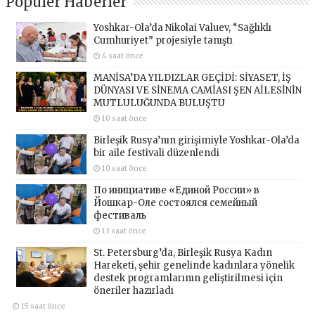
Popüler Haberler
Yoshkar-Ola’da Nikolai Valuev, “Sağlıklı
Cumhuriyet” projesiyle tanıştı
4 saat önce
MANİSA’DA YILDIZLAR GEÇİDİ: SİYASET, İŞ
DÜNYASI VE SİNEMA CAMİASI ŞEN AİLESİNİN
MUTLULUĞUNDA BULUŞTU
10 saat önce
Birleşik Rusya’nın girişimiyle Yoshkar-Ola’da
bir aile festivali düzenlendi
10 saat önce
По инициативе «Единой России» в
Йошкар-Оле состоялся семейный
фестиваль
13 saat önce
St. Petersburg’da, Birleşik Rusya Kadın
Hareketi, şehir genelinde kadınlara yönelik
destek programlarının geliştirilmesi için
öneriler hazırladı
15 saat önce