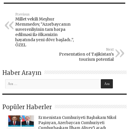
Previous
Millet vekili Meşhur
Memmedov, “Azərbaycanın
suverenliyinin tam bərpa
edilməsi ilə ölkəmizin
həyatında yeni dövr başladı..”,
ÖZEL
Next
Presentation of Tajikistan’s
tourism potential
Haber Arayın
Popüler Haberler
Ermenistan Cumhuriyeti Başbakanı Nikol
Paşinyan, Azerbaycan Cumhuriyeti
Cumhurbaşkanı İlham Aliyev’i aradı