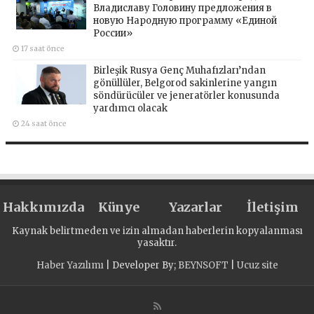
Владиславу Головину предложения в
новую Народную программу «Единой
России»
17 saat önce
Birleşik Rusya Genç Muhafızları’ndan
gönüllüler, Belgorod sakinlerine yangın
söndürücüler ve jeneratörler konusunda
yardımcı olacak
24 saat önce
Hakkımızda
Künye
Yazarlar
İletişim
Kaynak belirtmeden ve izin almadan haberlerin kopyalanması
yasaktır.
Haber Yazılımı
| Developer By;
BEYNSOFT
|
Ucuz site