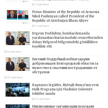
3 saat önce
Prime Minister of the Republic of Armenia
Nikol Pashinyan called President of the
Republic of Azerbaijan Ilham Aliyev
6 saat önce
Evgeny Poddubny, bombardımanda
yaralananları kurtarmadaki cesaretlerinden
dolayı Belgorod bölgesindeki gönüllülere
teşekkür etti
8 saat önce
Евгений Поддубный поблагодарил
добровольцев Белгородской области за
мужество в спасении пострадавших от
обстрелов
10 saat önce
Kapsayıcı örgütler, Birleşik Rusya’nın yeni
Halk Programı için Vladislav Golovin’e
teklifler sundu
12 saat önce
Инклюзивные организации передали