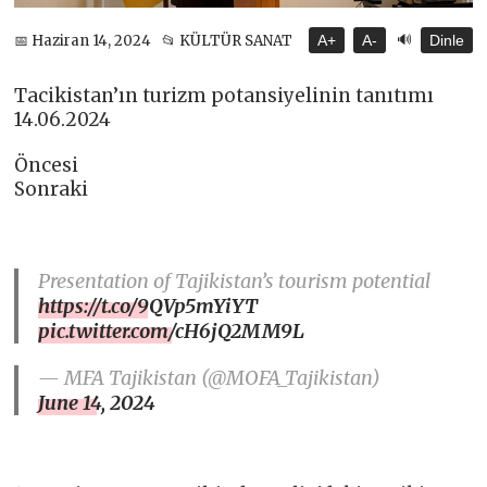
🔊
📅 Haziran 14, 2024
📂 KÜLTÜR SANAT
A+
A-
Dinle
Tacikistan’ın turizm potansiyelinin tanıtımı
14.06.2024
Öncesi
Sonraki
Presentation of Tajikistan’s tourism potential
https://t.co/9QVp5mYiYT
pic.twitter.com/cH6jQ2MM9L
— MFA Tajikistan (@MOFA_Tajikistan)
June 14, 2024