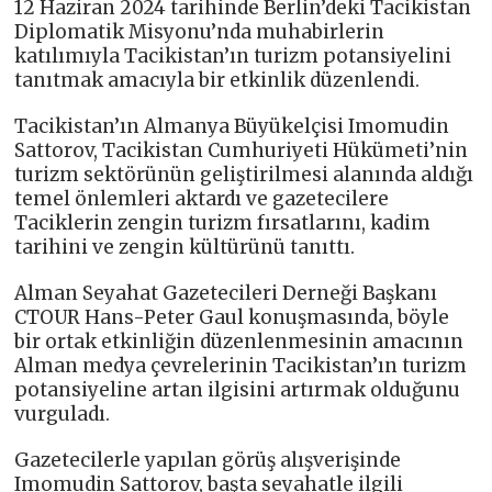
12 Haziran 2024 tarihinde Berlin’deki Tacikistan
Diplomatik Misyonu’nda muhabirlerin
katılımıyla Tacikistan’ın turizm potansiyelini
tanıtmak amacıyla bir etkinlik düzenlendi.
Tacikistan’ın Almanya Büyükelçisi Imomudin
Sattorov, Tacikistan Cumhuriyeti Hükümeti’nin
turizm sektörünün geliştirilmesi alanında aldığı
temel önlemleri aktardı ve gazetecilere
Taciklerin zengin turizm fırsatlarını, kadim
tarihini ve zengin kültürünü tanıttı.
Alman Seyahat Gazetecileri Derneği Başkanı
CTOUR Hans-Peter Gaul konuşmasında, böyle
bir ortak etkinliğin düzenlenmesinin amacının
Alman medya çevrelerinin Tacikistan’ın turizm
potansiyeline artan ilgisini artırmak olduğunu
vurguladı.
Gazetecilerle yapılan görüş alışverişinde
Imomudin Sattorov, başta seyahatle ilgili