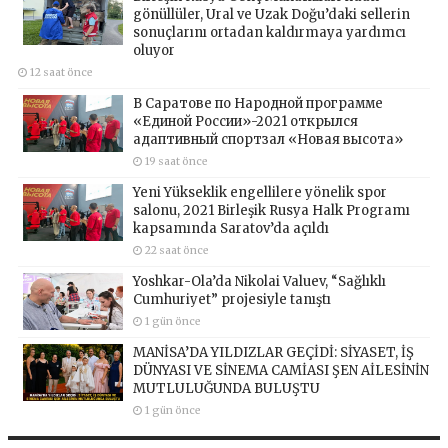
gönüllüler, Ural ve Uzak Doğu’daki sellerin
sonuçlarını ortadan kaldırmaya yardımcı
oluyor
12 saat önce
В Саратове по Народной программе
«Единой России»-2021 открылся
адаптивный спортзал «Новая высота»
19 saat önce
Yeni Yükseklik engellilere yönelik spor
salonu, 2021 Birleşik Rusya Halk Programı
kapsamında Saratov’da açıldı
22 saat önce
Yoshkar-Ola’da Nikolai Valuev, “Sağlıklı
Cumhuriyet” projesiyle tanıştı
1 gün önce
MANİSA’DA YILDIZLAR GEÇİDİ: SİYASET, İŞ
DÜNYASI VE SİNEMA CAMİASI ŞEN AİLESİNİN
MUTLULUĞUNDA BULUŞTU
1 gün önce