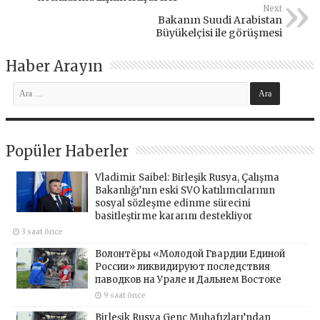
Next
Bakanın Suudi Arabistan
Büyükelçisi ile görüşmesi
Haber Arayın
Popüler Haberler
Vladimir Saibel: Birleşik Rusya, Çalışma
Bakanlığı’nın eski SVO katılımcılarının
sosyal sözleşme edinme sürecini
basitleştirme kararını destekliyor
3 saat önce
Волонтёры «Молодой Гвардии Единой
России» ликвидируют последствия
паводков на Урале и Дальнем Востоке
9 saat önce
Birleşik Rusya Genç Muhafızları’ndan