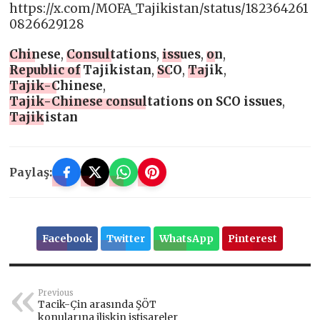
https://x.com/MOFA_Tajikistan/status/182364261
0826629128
Chinese
,
Consultations
,
issues
,
on
,
Republic of Tajikistan
,
SCO
,
Tajik
,
Tajik-Chinese
,
Tajik-Chinese consultations on SCO issues
,
Tajikistan
Paylaş:
Facebook
Twitter
WhatsApp
Pinterest
Previous
Tacik-Çin arasında ŞÖT
konularına ilişkin istişareler