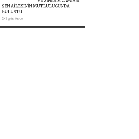
VE SİNEMA CAMİASI
ŞEN AİLESİNİN MUTLULUĞUNDA
BULUŞTU
1 gün önce