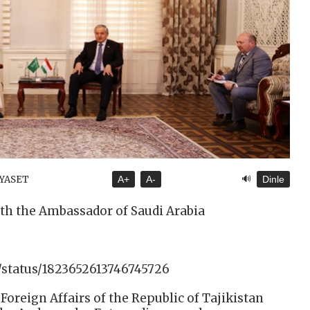
🔊
İYASET
A+
A-
Dinle
th the Ambassador of Saudi Arabia
/status/1823652613746745726
 Foreign Affairs of the Republic of Tajikistan