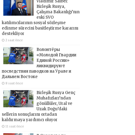
Vladimir Saibel:
Birleşik Rusya,
Çalışma Bakanlığı’nın
eski SVO
katılımcılarının sosyal sözleşme
edinme sürecini basitleştirme kararını
destekliyor
2 saat önce
Волонтёры
«Молодой Гвардии
Единой России»
ликвидируют
последствия паводков на Урале и
Дальнем Востоке
8 saat önce
Birleşik Rusya Genç
Muhafızları’ndan
gönüllüler, Ural ve
Uzak Doğu’daki
sellerin sonuçlarını ortadan
kaldırmaya yardımcı oluyor
11 saat önce