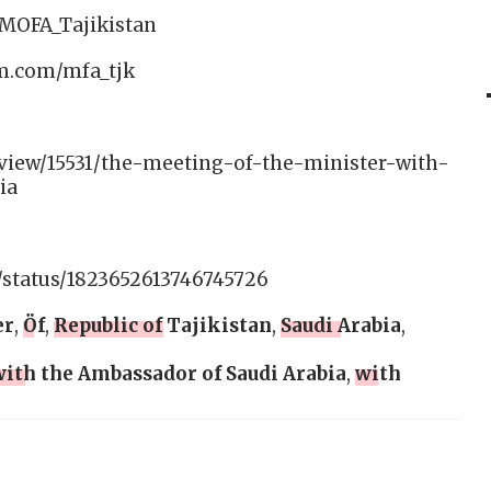
/MOFA_Tajikistan
am.com/mfa_tjk
/view/15531/the-meeting-of-the-minister-with-
ia
/status/1823652613746745726
er
,
Öf
,
Republic of Tajikistan
,
Saudi Arabia
,
ith the Ambassador of Saudi Arabia
,
with