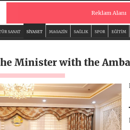
Reklam Alanı
TÜR SANAT
SİYASET
MAGAZİN
SAĞLIK
SPOR
EĞİTİM
the Minister with the Amba