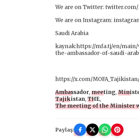
We are on Twitter: twitter.com
We are on Instagram: instagr
Saudi Arabia
kaynak:https://mfa.tj/en/main
the-ambassador-of-saudi-arab
https://x.com/MOFA_Tajikistan
Ambassador
,
meeting
,
Minist
Tajikistan
,
THE
,
The meeting of the Minister w
Paylaş: