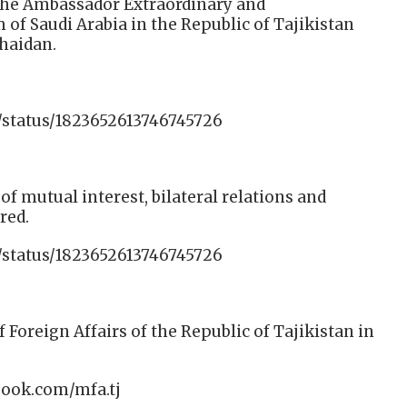
 the Ambassador Extraordinary and
of Saudi Arabia in the Republic of Tajikistan
haidаn.
/status/1823652613746745726
of mutual interest, bilateral relations and
red.
/status/1823652613746745726
f Foreign Affairs of the Republic of Tajikistan in
book.com/mfa.tj