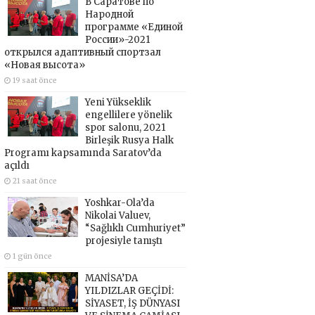
В Саратове по
Народной
программе «Единой
России»-2021
открылся адаптивный спортзал
«Новая высота»
19 saat önce
Yeni Yükseklik
engellilere yönelik
spor salonu, 2021
Birleşik Rusya Halk
Programı kapsamında Saratov’da
açıldı
21 saat önce
Yoshkar-Ola’da
Nikolai Valuev,
“Sağlıklı Cumhuriyet”
projesiyle tanıştı
1 gün önce
MANİSA’DA
YILDIZLAR GEÇİDİ:
SİYASET, İŞ DÜNYASI