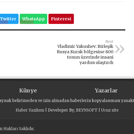
Twitter
WhatsApp
Pinterest
Next
Vladimir Yakushev: Birleşik
Rusya Kursk bölgesine 800
tonun üzerinde insani
yardım ulaştırdı
Künye
Yazarlar
aynak belirtmeden ve izin almadan haberlerin kopyalanması yasaktı
Haber Yazılımı
| Developer By;
BEYNSOFT
|
Ucuz site
 Hakları Saklıdır.