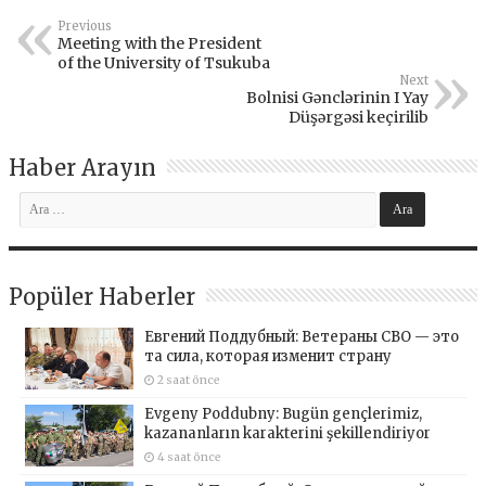
Previous
Meeting with the President
of the University of Tsukuba
Next
Bolnisi Gənclərinin I Yay
Düşərgəsi keçirilib
Haber Arayın
Popüler Haberler
Евгений Поддубный: Ветераны СВО — это
та сила, которая изменит страну
2 saat önce
Evgeny Poddubny: Bugün gençlerimiz,
kazananların karakterini şekillendiriyor
4 saat önce