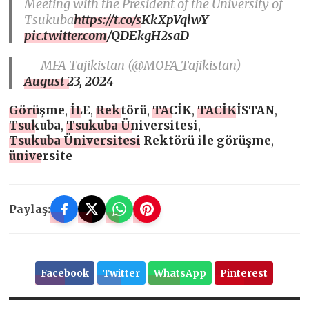
Meeting with the President of the University of
Tsukuba
https://t.co/sKkXpVqlwY
pic.twitter.com/QDEkgH2saD
— MFA Tajikistan (@MOFA_Tajikistan)
August 23, 2024
Görüşme
,
İLE
,
Rektörü
,
TACİK
,
TACİKİSTAN
,
Tsukuba
,
Tsukuba Üniversitesi
,
Tsukuba Üniversitesi Rektörü ile görüşme
,
üniversite
Paylaş:
Facebook
Twitter
WhatsApp
Pinterest