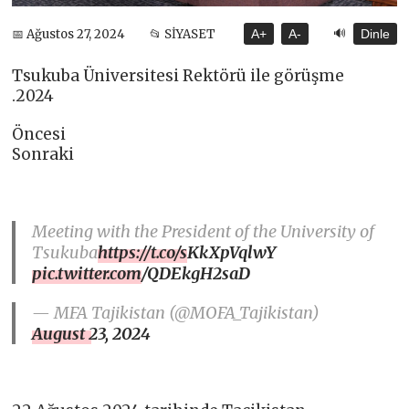
🔊
📅 Ağustos 27, 2024
📂 SİYASET
A+
A-
Dinle
Tsukuba Üniversitesi Rektörü ile görüşme
.2024
Öncesi
Sonraki
Meeting with the President of the University of
Tsukuba
https://t.co/sKkXpVqlwY
pic.twitter.com/QDEkgH2saD
— MFA Tajikistan (@MOFA_Tajikistan)
August 23, 2024