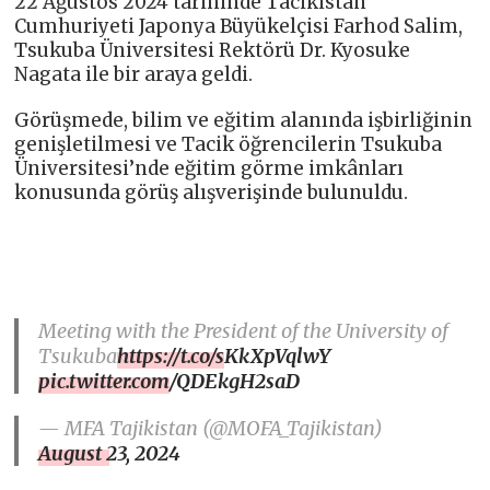
22 Ağustos 2024 tarihinde Tacikistan
Cumhuriyeti Japonya Büyükelçisi Farhod Salim,
Tsukuba Üniversitesi Rektörü Dr. Kyosuke
Nagata ile bir araya geldi.
Görüşmede, bilim ve eğitim alanında işbirliğinin
genişletilmesi ve Tacik öğrencilerin Tsukuba
Üniversitesi’nde eğitim görme imkânları
konusunda görüş alışverişinde bulunuldu.
Meeting with the President of the University of
Tsukuba
https://t.co/sKkXpVqlwY
pic.twitter.com/QDEkgH2saD
— MFA Tajikistan (@MOFA_Tajikistan)
August 23, 2024