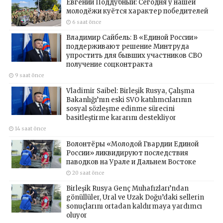
Евгений Поддубный: Сегодня у нашей
молодёжи куётся характер победителей
6 saat önce
Владимир Сайбель: В «Единой России»
поддерживают решение Минтруда
упростить для бывших участников СВО
получение соцконтракта
9 saat önce
Vladimir Saibel: Birleşik Rusya, Çalışma
Bakanlığı’nın eski SVO katılımcılarının
sosyal sözleşme edinme sürecini
basitleştirme kararını destekliyor
14 saat önce
Волонтёры «Молодой Гвардии Единой
России» ликвидируют последствия
паводков на Урале и Дальнем Востоке
20 saat önce
Birleşik Rusya Genç Muhafızları’ndan
gönüllüler, Ural ve Uzak Doğu’daki sellerin
sonuçlarını ortadan kaldırmaya yardımcı
oluyor