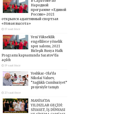
В Саратове по
Народной
программе «Единой
России»-2021
открылся адаптивный спортзал
«Новая высота»
17 saat önce
Yeni Yükseklik
engellilere yönelik
spor salonu, 2021
Birleşik Rusya Halk
Programı kapsamında Saratov’da
açıldı
19 saat önce
Yoshkar-Ola’da
Nikolai Valuev,
“Sağlıklı Cumhuriyet”
projesiyle tanıştı
23 saat önce
MANİSA’DA
YILDIZLAR GEÇİDİ:
SİYASET, İŞ DÜNYASI