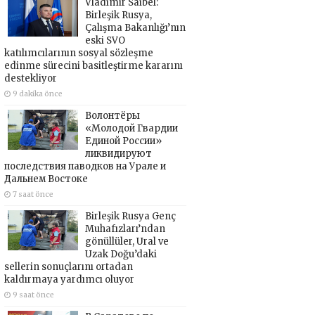
Vladimir Saibel:
Birleşik Rusya,
Çalışma Bakanlığı’nın
eski SVO
katılımcılarının sosyal sözleşme
edinme sürecini basitleştirme kararını
destekliyor
9 dakika önce
Волонтёры
«Молодой Гвардии
Единой России»
ликвидируют
последствия паводков на Урале и
Дальнем Востоке
7 saat önce
Birleşik Rusya Genç
Muhafızları’ndan
gönüllüler, Ural ve
Uzak Doğu’daki
sellerin sonuçlarını ortadan
kaldırmaya yardımcı oluyor
9 saat önce