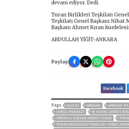
devam ediyor. Dedi.
Turan Birlikleri Teşkilatı Genel
Teşkilatı Genel Başkanı Nihat M
Başkanı Ahmet Kıran kurdelesin
ABDULLAH YİĞİT-ANKARA
Paylaş:
Facebook
Tags
AÇILDI
ANKARA
ANKARA`DA 
GENEL MERKEZİ
IŞ ADAMI AHMET KIR
ONURSAL BAŞKAN AHMET KIRAN
TURA
TURAN BİRLİKLERİ TEŞKİLATI GENEL MER