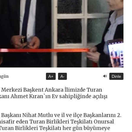
🔊
ugün
A+
A-
Dinle
el Merkezi Başkent Ankara İlimizde Turan
şkanı Ahmet Kıran`ın Ev sahipliğinde açılışı
 Başkanı Nihat Mutlu ve il ve ilçe Başkanlarını 2.
safir eden Turan Birlikleri Teşkilatı Onursal
Turan Birlikleri Teşkilatı her gün büyümeye