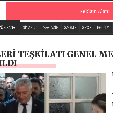
Reklam Alanı
ÜR SANAT
SİYASET
MAGAZİN
SAĞLIK
SPOR
EĞİTİM
ERİ TEŞKİLATI GENEL M
ILDI