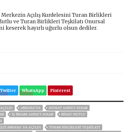
 Merkezin Açılış Kurdelesini Turan Birlikleri
utlu ve Turan Birlikleri Teşkilatı Onursal
i keserek hayırlı uğurlu olsun dediler.
Twitter
WhatsApp
Pinterest
AÇILDI
ANKARA’DA
AVUKAT AHMET KIRAN
AN
IŞ INSANI AHMET KIRAN
NIHAT MUTLU
N
KEZİ ANKARA`DA AÇILDI
TURAN BIRLIKLERI TEŞKILATI