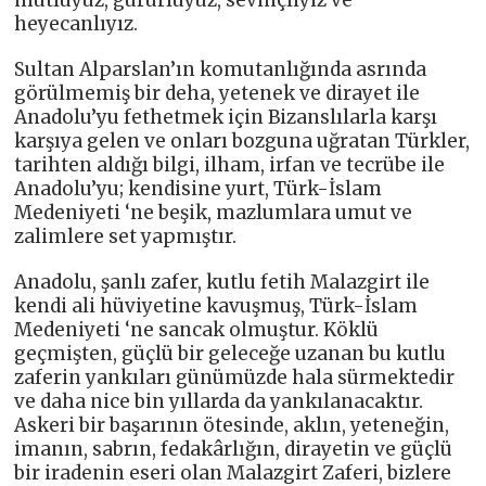
mutluyuz, gururluyuz, sevinçliyiz ve
heyecanlıyız.
Sultan Alparslan’ın komutanlığında asrında
görülmemiş bir deha, yetenek ve dirayet ile
Anadolu’yu fethetmek için Bizanslılarla karşı
karşıya gelen ve onları bozguna uğratan Türkler,
tarihten aldığı bilgi, ilham, irfan ve tecrübe ile
Anadolu’yu; kendisine yurt, Türk-İslam
Medeniyeti ‘ne beşik, mazlumlara umut ve
zalimlere set yapmıştır.
Anadolu, şanlı zafer, kutlu fetih Malazgirt ile
kendi ali hüviyetine kavuşmuş, Türk-İslam
Medeniyeti ‘ne sancak olmuştur. Köklü
geçmişten, güçlü bir geleceğe uzanan bu kutlu
zaferin yankıları günümüzde hala sürmektedir
ve daha nice bin yıllarda da yankılanacaktır.
Askeri bir başarının ötesinde, aklın, yeteneğin,
imanın, sabrın, fedakârlığın, dirayetin ve güçlü
bir iradenin eseri olan Malazgirt Zaferi, bizlere