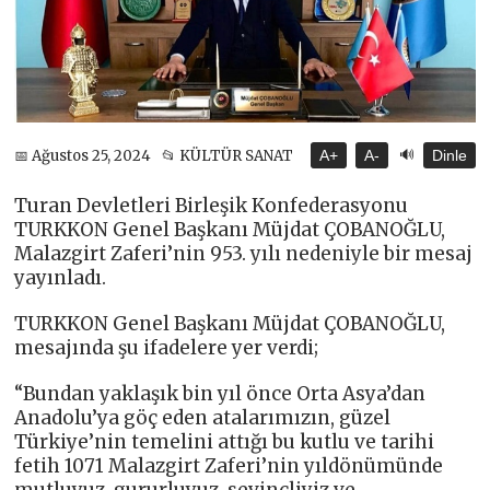
🔊
📅 Ağustos 25, 2024
📂 KÜLTÜR SANAT
A+
A-
Dinle
Turan Devletleri Birleşik Konfederasyonu
TURKKON Genel Başkanı Müjdat ÇOBANOĞLU,
Malazgirt Zaferi’nin 953. yılı nedeniyle bir mesaj
yayınladı.
TURKKON Genel Başkanı Müjdat ÇOBANOĞLU,
mesajında şu ifadelere yer verdi;
“Bundan yaklaşık bin yıl önce Orta Asya’dan
Anadolu’ya göç eden atalarımızın, güzel
Türkiye’nin temelini attığı bu kutlu ve tarihi
fetih 1071 Malazgirt Zaferi’nin yıldönümünde