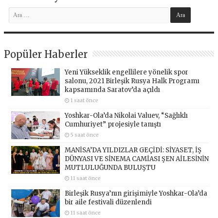
Popüler Haberler
Yeni Yükseklik engellilere yönelik spor
salonu, 2021 Birleşik Rusya Halk Programı
kapsamında Saratov’da açıldı
1 saat önce
Yoshkar-Ola’da Nikolai Valuev, “Sağlıklı
Cumhuriyet” projesiyle tanıştı
5 saat önce
MANİSA’DA YILDIZLAR GEÇİDİ: SİYASET, İŞ
DÜNYASI VE SİNEMA CAMİASI ŞEN AİLESİNİN
MUTLULUĞUNDA BULUŞTU
11 saat önce
Birleşik Rusya’nın girişimiyle Yoshkar-Ola’da
bir aile festivali düzenlendi
11 saat önce