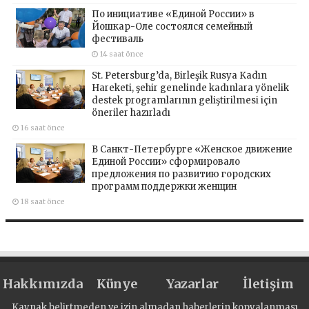
По инициативе «Единой России» в
Йошкар-Оле состоялся семейный
фестиваль
14 saat önce
St. Petersburg’da, Birleşik Rusya Kadın
Hareketi, şehir genelinde kadınlara yönelik
destek programlarının geliştirilmesi için
öneriler hazırladı
16 saat önce
В Санкт-Петербурге «Женское движение
Единой России» сформировало
предложения по развитию городских
программ поддержки женщин
18 saat önce
Hakkımızda
Künye
Yazarlar
İletişim
Kaynak belirtmeden ve izin almadan haberlerin kopyalanması