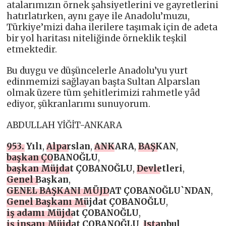
atalarımızın örnek şahsiyetlerini ve gayretlerini
hatırlatırken, aynı gaye ile Anadolu’muzu,
Türkiye’mizi daha ilerilere taşımak için de adeta
bir yol haritası niteliğinde örneklik teşkil
etmektedir.
Bu duygu ve düşüncelerle Anadolu’yu yurt
edinmemizi sağlayan başta Sultan Alparslan
olmak üzere tüm şehitlerimizi rahmetle yâd
ediyor, şükranlarımı sunuyorum.
ABDULLAH YİĞİT-ANKARA
953. Yılı
,
Alparslan
,
ANKARA
,
BAŞKAN
,
başkan ÇOBANOĞLU
,
başkan Müjdat ÇOBANOĞLU
,
Devletleri
,
Genel Başkan
,
GENEL BAŞKANI MÜJDAT ÇOBANOĞLU`NDAN
,
Genel Başkanı Müjdat ÇOBANOĞLU
,
iş adamı Müjdat ÇOBANOĞLU
,
iş insanı Müjdat ÇOBANOĞLU
,
Istanbul
,