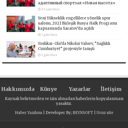
адаптивный спортзал «Новая высота»
23 saat önce
Yeni Yükseklik engellilere yönelik spor
salonu, 2021 Birleşik Rusya Halk Programı
kapsamında Saratov’da açıldı
1 gün önce
Yoshkar-Ola’da Nikolai Valuev, “Sağlıklı
Cumhuriyet” projesiyle tanıştı
1 gün önce
Hakkımızda
Künye
Yazarlar
İletişim
Kaynak belirtmeden ve izin almadan haberlerin kopyalanması
yasaktır.
Haber Yazılımı
| Developer By;
BEYNSOFT
|
Ucuz site