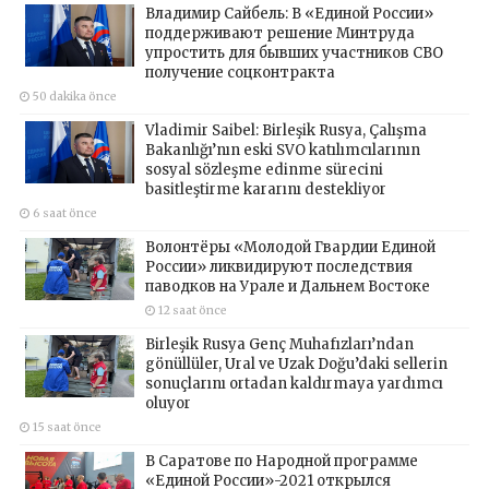
Владимир Сайбель: В «Единой России»
поддерживают решение Минтруда
упростить для бывших участников СВО
получение соцконтракта
50 dakika önce
Vladimir Saibel: Birleşik Rusya, Çalışma
Bakanlığı’nın eski SVO katılımcılarının
sosyal sözleşme edinme sürecini
basitleştirme kararını destekliyor
6 saat önce
Волонтёры «Молодой Гвардии Единой
России» ликвидируют последствия
паводков на Урале и Дальнем Востоке
12 saat önce
Birleşik Rusya Genç Muhafızları’ndan
gönüllüler, Ural ve Uzak Doğu’daki sellerin
sonuçlarını ortadan kaldırmaya yardımcı
oluyor
15 saat önce
В Саратове по Народной программе
«Единой России»-2021 открылся