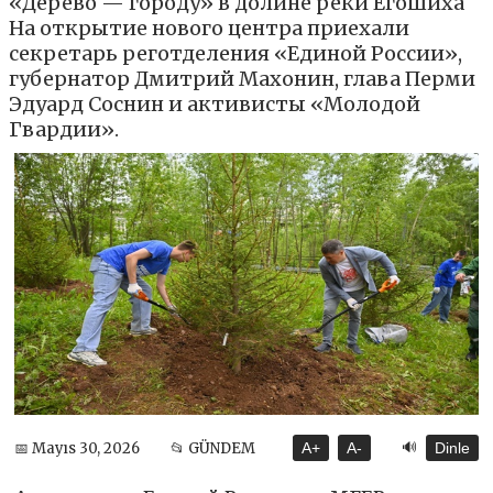
«Дерево — городу» в долине реки Егошиха
На открытие нового центра приехали
секретарь реготделения «Единой России»,
губернатор Дмитрий Махонин, глава Перми
Эдуард Соснин и активисты «Молодой
Гвардии».
🔊
📅 Mayıs 30, 2026
📂 GÜNDEM
A+
A-
Dinle