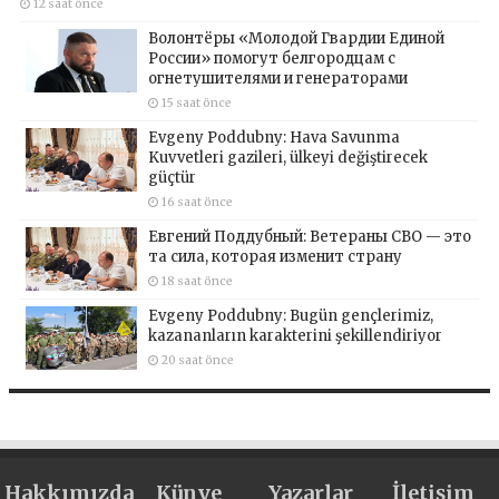
12 saat önce
Волонтёры «Молодой Гвардии Единой
России» помогут белгородцам с
огнетушителями и генераторами
15 saat önce
Evgeny Poddubny: Hava Savunma
Kuvvetleri gazileri, ülkeyi değiştirecek
güçtür
16 saat önce
Евгений Поддубный: Ветераны СВО — это
та сила, которая изменит страну
18 saat önce
Evgeny Poddubny: Bugün gençlerimiz,
kazananların karakterini şekillendiriyor
20 saat önce
Hakkımızda
Künye
Yazarlar
İletişim