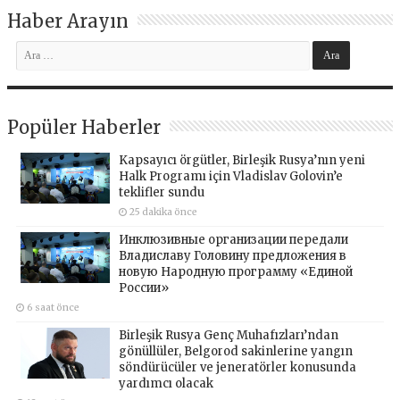
Haber Arayın
Popüler Haberler
Kapsayıcı örgütler, Birleşik Rusya’nın yeni
Halk Programı için Vladislav Golovin’e
teklifler sundu
25 dakika önce
Инклюзивные организации передали
Владиславу Головину предложения в
новую Народную программу «Единой
России»
6 saat önce
Birleşik Rusya Genç Muhafızları’ndan
gönüllüler, Belgorod sakinlerine yangın
söndürücüler ve jeneratörler konusunda
yardımcı olacak