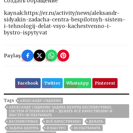
Создать обращение
kaynak:https://er.ru/activity/news/aleksandr-
sidyakin-zadacha-centra-bespilotnyh-sistem-
i-tehnologij-delat-vsyo-kachestvenno-i-
bystro-ispytyvat
Paylaş:
Facebook
Twitter
WhatsApp
Pinterest
Tags
АЛЕКСАНДР СИДЯКИН
АЛЕКСАНДР СИДЯКИН: ЗАДАЧА ЦЕНТРА БЕСПИЛОТНЫХ
СИСТЕМ И ТЕХНОЛОГИЙ – ДЕЛАТЬ ВСЁ КАЧЕСТВЕННО И
БЫСТРО ИСПЫТЫВАТЬ
БЕСПИЛОТНЫХ
ВСЁ КАЧЕСТВЕННО
ДЕЛАТЬ
ЗАДАЧА ЦЕНТРА
И БЫСТРО
ИСПЫТЫВАТЬ