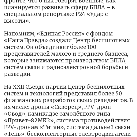
фронте, что о них говорят военные, как
планируется развивать сферу БПЛА – в
специальном репортаже Р24 «Удар с
высоты».
Напомним, «Единая Россия» с фондом
«Наша Правда» создали Центр беспилотных
систем. Он объединяет более 100
представителей малого и среднего бизнеса,
которые занимаются производством БПЛА,
систем связи и радиоэлектронной борьбы и
разведки.
На XXII Съезде партии Центр беспилотных
систем и технологий представил более 50
флагманских разработок своих резидентов. В
их числе: дроны «Скворец», FPV-дрон
«Овод», камикадзе самолётного типа
«Привет-82МК2», система противодействия
FPV-дронам «Титан», система дальней связи
«Тень», бесколлекторные электродвигатели