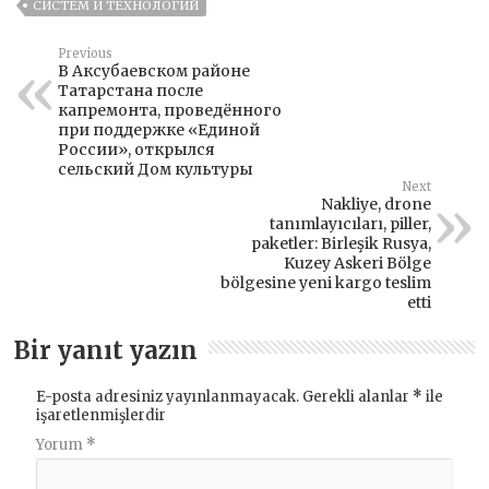
СИСТЕМ И ТЕХНОЛОГИЙ
Previous
В Аксубаевском районе
Татарстана после
капремонта, проведённого
при поддержке «Единой
России», открылся
сельский Дом культуры
Next
Nakliye, drone
tanımlayıcıları, piller,
paketler: Birleşik Rusya,
Kuzey Askeri Bölge
bölgesine yeni kargo teslim
etti
Bir yanıt yazın
E-posta adresiniz yayınlanmayacak.
Gerekli alanlar
*
ile
işaretlenmişlerdir
Yorum
*