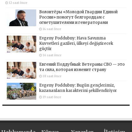
12 saat önce
Волонтёры «Молодой Гвардии Единой
России» помогут белгородцам с
огнетушителями и генераторами
14 saat önce
Evgeny Poddubny: Hava Savunma
Kuvvetleri gazileri, ülkeyi değiştirecek
güçtür
16 saat önce
Евгений Поддубный: Ветераны СВО — это
та сила, которая изменит страну
18 saat önce
Evgeny Poddubny: Bugün gençlerimiz,
kazananların karakterini şekillendiriyor
19 saat önce