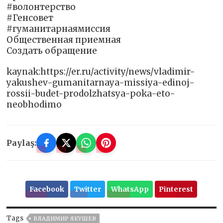
#волонтерство
#Генсовет
#гуманитарнаямиссия
Общественная приемная
Создать обращение
kaynak:https://er.ru/activity/news/vladimir-
yakushev-gumanitarnaya-missiya-edinoj-
rossii-budet-prodolzhatsya-poka-eto-
neobhodimo
Paylaş:
Facebook
Twitter
WhatsApp
Pinterest
Tags
ВЛАДИМИР ЯКУШЕВ