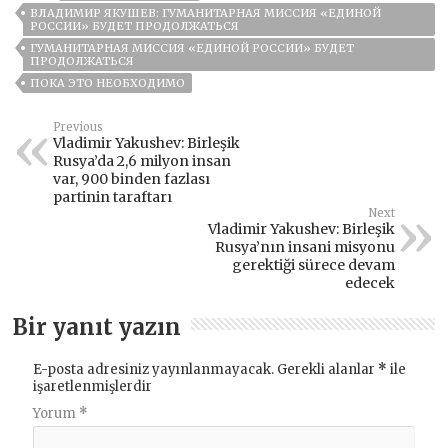
ВЛАДИМИР ЯКУШЕВ: ГУМАНИТАРНАЯ МИССИЯ «ЕДИНОЙ
РОССИИ» БУДЕТ ПРОДОЛЖАТЬСЯ
ГУМАНИТАРНАЯ МИССИЯ «ЕДИНОЙ РОССИИ» БУДЕТ
ПРОДОЛЖАТЬСЯ
ПОКА ЭТО НЕОБХОДИМО
Previous
Vladimir Yakushev: Birleşik
Rusya’da 2,6 milyon insan
var, 900 binden fazlası
partinin taraftarı
Next
Vladimir Yakushev: Birleşik
Rusya’nın insani misyonu
gerektiği sürece devam
edecek
Bir yanıt yazın
E-posta adresiniz yayınlanmayacak.
Gerekli alanlar
*
ile
işaretlenmişlerdir
Yorum
*