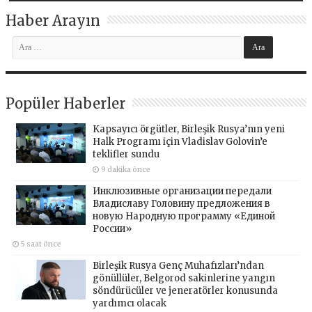
Haber Arayın
Popüler Haberler
Kapsayıcı örgütler, Birleşik Rusya’nın yeni
Halk Programı için Vladislav Golovin’e
teklifler sundu
9 dakika önce
Инклюзивные организации передали
Владиславу Головину предложения в
новую Народную программу «Единой
России»
5 saat önce
Birleşik Rusya Genç Muhafızları’ndan
gönüllüler, Belgorod sakinlerine yangın
söndürücüler ve jeneratörler konusunda
yardımcı olacak