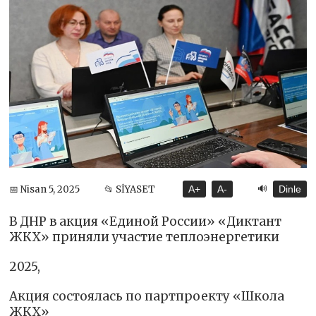
🔊
📅 Nisan 5, 2025
📂 SİYASET
A+
A-
Dinle
В ДНР в акция «Единой России» «Диктант
ЖКХ» приняли участие теплоэнергетики
2025,
Акция состоялась по партпроекту «Школа
ЖКХ»