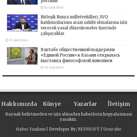
россиян
14 saat önce
Birleşik Rusya milletvekilleri, SVO
katılımcılarının arazi sahibi olmalarına izin
verecek yasal düzenlemeler üzerinde
çalışacaklar
17 saat önce
В штабе общественной поддержки
«Единой России» в Казани открылась
выставка философской живописи
18 saat önce
Hakkımızda
Künye
Yazarlar
İletişim
Kaynak belirtmeden ve izin almadan haberlerin kopyalanması
yasaktır.
Haber Yazılımı
| Developer By;
BEYNSOFT
|
Ucuz site