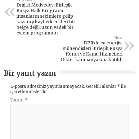
Previous
Dmitri Medvedev: Birleşik
Rusya Halk Programı,
insanların seçimlere gelip
kazanıp kaybedecekleri bir
belge değil, uzun vadeli bir
eylem programıdır
Next
DPR’de ısı enerjisi
mühendisleri Birleşik Rusya
“Konut ve Kamu Hizmetleri
Dikte” kampanyasına katıldı
Bir yanıt yazın
E-posta adresiniz yayınlanmayacak.
Gerekli alanlar
*
ile
işaretlenmişlerdir
Yorum
*