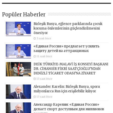
Popüler Haberler
Birleşik Rusya, eğlence parklarında çocuk
koruma önlemlerinin güçlendirilmesini
öneriyor
3 saat önce
«Единая Россия» предлагает усилить
защиту детей на аттракционах
11 saat önce
DEİK TÜRKİYE-MALAVİ İŞ KONSEYİ BAŞKANI
DR. CİHANGİR FİKRİ SAATÇİOĞLU’NDAN
DENİZLİ TİCARET ODASI’NA ZİYARET
13 saat önce
Alexander Karelin: Birleşik Rusya, sporu
milyonlarca Rus için erişilebilir kılıyor
13 saat önce
Александр Карелин: «Единая Россия»
делает спорт доступным для миллионов