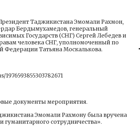
Президент Таджикистана Эмомали Рахмон,
ердар Бердымухамедов, генеральный
висимых Государств (СНГ) Сергей Лебедев и
равам человека СНГ, уполномоченный по
ой Федерации Татьяна Москалькова.
tus/1976593855303782671
овые документы мероприятия.
аджикистана Эмомали Рахмону была вручена
ии гуманитарного сотрудничества».