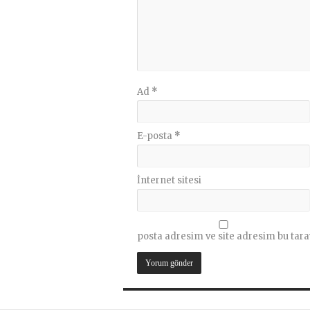
Ad
*
E-posta
*
İnternet sitesi
posta adresim ve site adresim bu tara