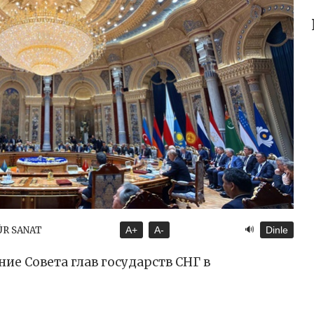
🔊
ÜR SANAT
A+
A-
Dinle
ние Совета глав государств СНГ в