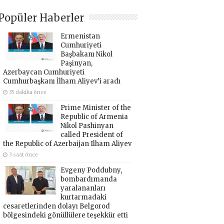
Popüler Haberler
Ermenistan
Cumhuriyeti
Başbakanı Nikol
Paşinyan,
Azerbaycan Cumhuriyeti
Cumhurbaşkanı İlham Aliyev’i aradı
35 dakika önce
Prime Minister of the
Republic of Armenia
Nikol Pashinyan
called President of
the Republic of Azerbaijan Ilham Aliyev
3 saat önce
Evgeny Poddubny,
bombardımanda
yaralananları
kurtarmadaki
cesaretlerinden dolayı Belgorod
bölgesindeki gönüllülere teşekkür etti