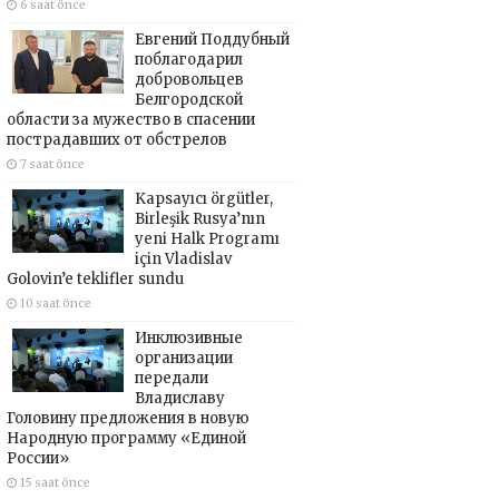
6 saat önce
Евгений Поддубный
поблагодарил
добровольцев
Белгородской
области за мужество в спасении
пострадавших от обстрелов
7 saat önce
Kapsayıcı örgütler,
Birleşik Rusya’nın
yeni Halk Programı
için Vladislav
Golovin’e teklifler sundu
10 saat önce
Инклюзивные
организации
передали
Владиславу
Головину предложения в новую
Народную программу «Единой
России»
15 saat önce