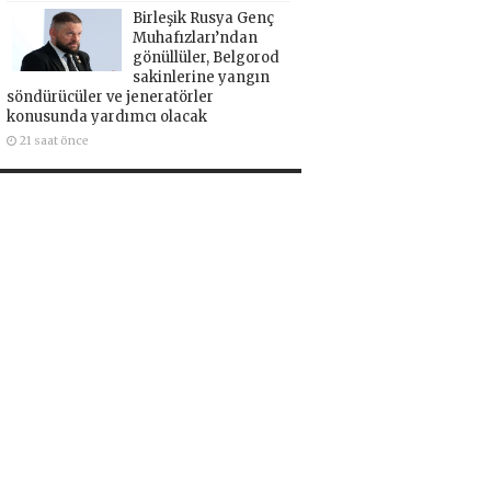
Birleşik Rusya Genç
Muhafızları’ndan
gönüllüler, Belgorod
sakinlerine yangın
söndürücüler ve jeneratörler
konusunda yardımcı olacak
21 saat önce