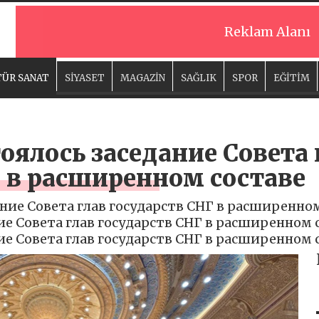
Reklam Alanı
ÜR SANAT
SİYASET
MAGAZİN
SAĞLIK
SPOR
EĞİTİM
оялось заседание Совета 
 в расширенном составе
ние Совета глав государств СНГ в расширенном 
е Совета глав государств СНГ в расширенном с
е Совета глав государств СНГ в расширенном с