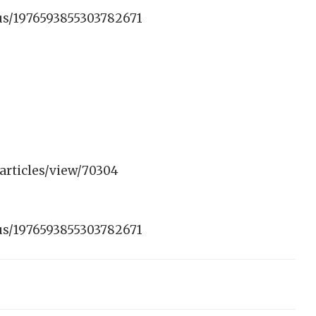
tus/1976593855303782671
/articles/view/70304
tus/1976593855303782671