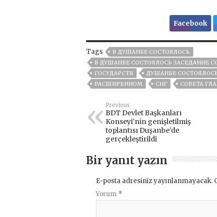
Facebook
Tags
В ДУШАНБЕ СОСТОЯЛОСЬ
В ДУШАНБЕ СОСТОЯЛОСЬ ЗАСЕДАНИЕ СО
ГОСУДАРСТВ
ДУШАНБЕ СОСТОЯЛОСЬ
РАСШИРЕННОМ
СНГ
СОВЕТА ГЛА
Previous
BDT Devlet Başkanları
Konseyi’nin genişletilmiş
toplantısı Duşanbe’de
gerçekleştirildi
Bir yanıt yazın
E-posta adresiniz yayınlanmayacak.
Yorum
*