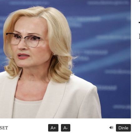
🔊
ASET
A+
A-
Dinle