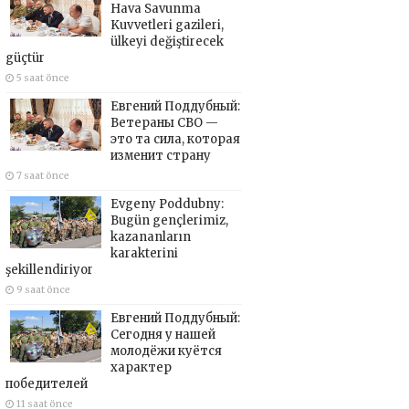
Hava Savunma
Kuvvetleri gazileri,
ülkeyi değiştirecek
güçtür
5 saat önce
Евгений Поддубный:
Ветераны СВО —
это та сила, которая
изменит страну
7 saat önce
Evgeny Poddubny:
Bugün gençlerimiz,
kazananların
karakterini
şekillendiriyor
9 saat önce
Евгений Поддубный:
Сегодня у нашей
молодёжи куётся
характер
победителей
11 saat önce