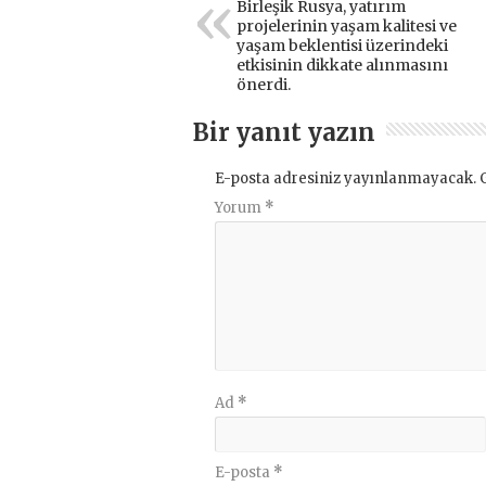
Birleşik Rusya, yatırım
projelerinin yaşam kalitesi ve
yaşam beklentisi üzerindeki
etkisinin dikkate alınmasını
önerdi.
Bir yanıt yazın
E-posta adresiniz yayınlanmayacak.
Yorum
*
Ad
*
E-posta
*