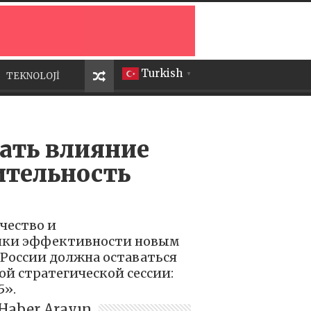
Turkish
TEKNOLOJİ
▼
ать влияние
ительность
чество и
енки эффективности новым
России должна оставаться
ой стратегической сессии:
5».
Haber Arayın