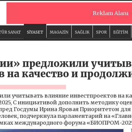
Reklam Alanı
TÜR SANAT
SİYASET
MAGAZİN
SAĞLIK
SPOR
EĞİTİM
сии» предложили учитыв
в на качество и продолж
или учитывать влияние инвестпроектов на ка
2025, С инициативой дополнить методику оц
пред Госдумы Ирина Яровая Приоритетом для 
человек, подчеркнула парламентарий на «Главн
амках международного форума «БИОПРОМ-202