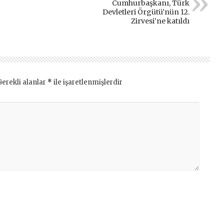
Cumhurbaşkanı, Türk
Devletleri Örgütü’nün 12.
Zirvesi’ne katıldı
Gerekli alanlar
*
ile işaretlenmişlerdir