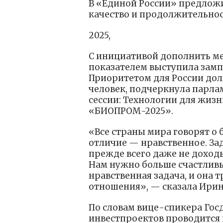
В «Единой России» предложи
качество и продолжительно
2025,
С инициативой дополнить м
показателем выступила зам
Приоритетом для России долж
человек, подчеркнула парла
сессии: Технологии для жиз
«БИОПРОМ-2025».
«Все страны мира говорят о 
отличие — нравственное. Зад
прежде всего даже не доход
Нам нужно больше счастливы
нравственная задача, и она 
отношения», — сказала Ирин
По словам вице-спикера Гос
инвестпроектов проводится 