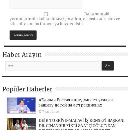
Daha sonraki
yorumlarımda kullanılması için adım, e-posta adresim ve
site adresim bu tarayıcıya kaydedilsin.
Haber Arayın
Popüler Haberler
«Единая Россия» предлагает усилить
защиту детей на аттракционах
7 saat önce
DEİK TÜRKİYE-MALAVİ İŞ KONSEYİ BAŞKANI
DR. CİHANGİR FİKRİ SAATÇİOĞLU’NDAN