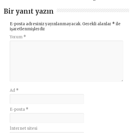
Bir yanıt yazın
E-posta adresiniz yayınlanmayacak.
Gerekli alanlar
*
ile
işaretlenmişlerdir
Yorum
*
Ad
*
E-posta
*
İnternet sitesi