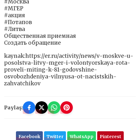
#Москва
#МГЕР
#акция
#Потапов
#Литва
Общественная приемная
Создать обращение
kaynak:https://er.ru/activity/news/v-moskve-u-
posolstva-litvy-mger-i-volontyorskaya-rota-
proveli-miting-k-81-godovshine-
osvobozhdeniya-vilnyusa-ot-nacistskih-
zahvatchikov
Paylaş:
Facebook
Twitter
WhatsApp
Pinterest