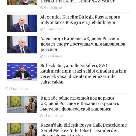
DENİZLİ TİCARET ODASI’NA ZİYARET
9 saat önce
Alexander Karelin: Birleşik Rusya, sporu
milyonlarca Rus için erişilebilir kılıyor
10 saat önce
Александр Карелин: «Единая Россия»
делает спорт доступным для миллионов
россиян
11 saat önce
Birleşik Rusya milletvekilleri, SVO
katılımcılarının arazi sahibi olmalarına izin
verecek yasal düzenlemeler üzerinde
çalışacaklar
13 saat önce
В штабе общественной поддержки
«Единой России» в Казани открылась
выставка философской живописи
15 saat önce
Kazan’daki Birleşik Rusya Halk Destekleme
Genel Merkezi’nde felsefi resimlerden