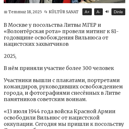
🔊
📅 Temmuz 18, 2025
📂 KÜLTÜR SANAT
A+
A-
Dinle
В Москве у посольства Литвы МГЕР и
«Волонтёрская рота» провели митинг к 81-
годовщине освобождения Вильнюса от
нацистских захватчиков
2025,
В нём приняли участие более 300 человек
Участники вышли с плакатами, портретами
командиров, руководивших освобождением
города, и фотографиями снесённых в Литве
памятников советским воинам.
«13 июля 1944 года войска Красной Армии
освободили Вильнюс от нацистской
оккупации. Сегодня мы пришли к посольству