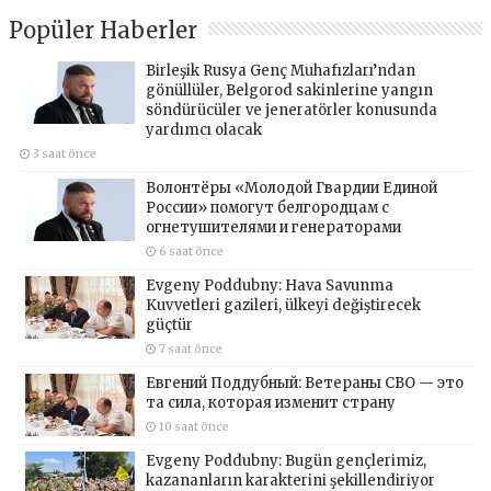
Popüler Haberler
Birleşik Rusya Genç Muhafızları’ndan
gönüllüler, Belgorod sakinlerine yangın
söndürücüler ve jeneratörler konusunda
yardımcı olacak
3 saat önce
Волонтёры «Молодой Гвардии Единой
России» помогут белгородцам с
огнетушителями и генераторами
6 saat önce
Evgeny Poddubny: Hava Savunma
Kuvvetleri gazileri, ülkeyi değiştirecek
güçtür
7 saat önce
Евгений Поддубный: Ветераны СВО — это
та сила, которая изменит страну
10 saat önce
Evgeny Poddubny: Bugün gençlerimiz,
kazananların karakterini şekillendiriyor