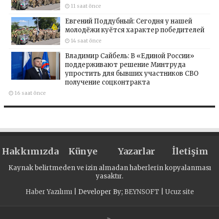
11 saat önce
Евгений Поддубный: Сегодня у нашей
молодёжи куётся характер победителей
14 saat önce
Владимир Сайбель: В «Единой России»
поддерживают решение Минтруда
упростить для бывших участников СВО
получение соцконтракта
16 saat önce
Hakkımızda
Künye
Yazarlar
İletişim
Kaynak belirtmeden ve izin almadan haberlerin kopyalanması
yasaktır.
Haber Yazılımı
| Developer By;
BEYNSOFT
|
Ucuz site