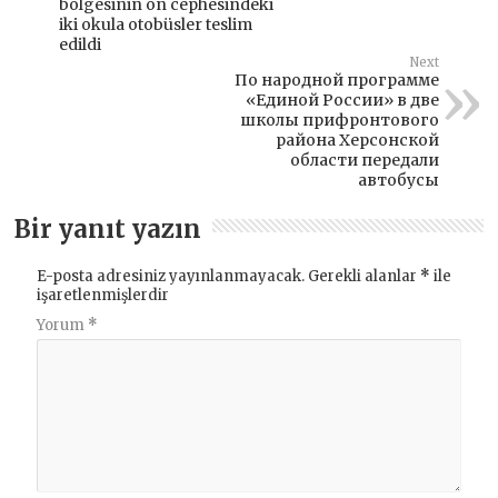
bölgesinin ön cephesindeki
iki okula otobüsler teslim
edildi
Next
По народной программе
«Единой России» в две
школы прифронтового
района Херсонской
области передали
автобусы
Bir yanıt yazın
E-posta adresiniz yayınlanmayacak.
Gerekli alanlar
*
ile
işaretlenmişlerdir
Yorum
*