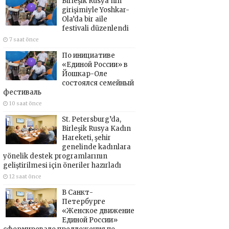
Birleşik Rusya’nın
girişimiyle Yoshkar-
Ola’da bir aile
festivali düzenlendi
7 saat önce
По инициативе
«Единой России» в
Йошкар-Оле
состоялся семейный
фестиваль
10 saat önce
St. Petersburg’da,
Birleşik Rusya Kadın
Hareketi, şehir
genelinde kadınlara
yönelik destek programlarının
geliştirilmesi için öneriler hazırladı
12 saat önce
В Санкт-
Петербурге
«Женское движение
Единой России»