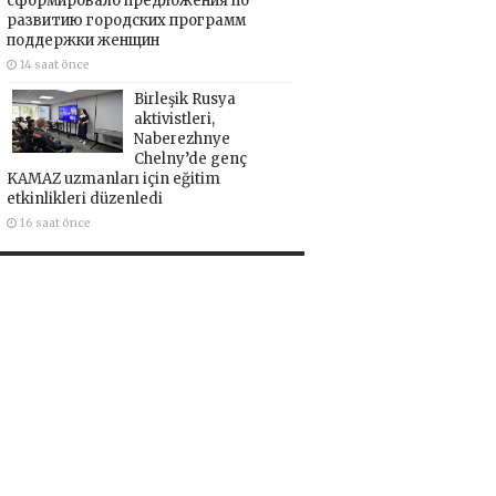
сформировало предложения по
развитию городских программ
поддержки женщин
14 saat önce
Birleşik Rusya
aktivistleri,
Naberezhnye
Chelny’de genç
KAMAZ uzmanları için eğitim
etkinlikleri düzenledi
16 saat önce