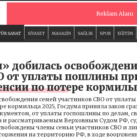
Reklam Alanı
ÜR SANAT
SİYASET
MAGAZİN
SAĞLIK
SPOR
EĞİTİM
я» добилась освобождени
О от уплаты пошлины пр
енсии по потере кормиль
освобождения семей участников СВО от уплат
ре кормильца 2025, Госдума приняла закон сра
окументом, от уплаты госпошлины по делам, с
а и рассматриваемым Верховным Судом РФ, с
свобождены члены семьи участников СВО и ли
оржения на территорию РФ, в ходе вооруженн