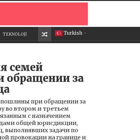
Turkish
TEKNOLOJİ
▼
я семей
и обращении за
ца
ы пошлины при обращении за
зу во втором и третьем
вязанным с назначением
удами общей юрисдикции,
ц, выполнявших задачи по
ой провокации на границе и