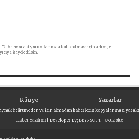
Daha sonraki yorumlarımda kullanılması için adım, e-
yıcıya kaydedilsin.
Künye
Yazarlar
aynak belirtmeden ve izin almadan haberlerin kopyalanması yasaktı
Haber Yazılımı
| Developer By;
BEYNSOFT
|
Ucuz site