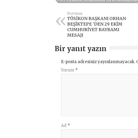
ОТ УПЛАТЫ ПОШЛИНЫ ПРИ ОБРАЩЕНИИ
Previous
TÜSİKON BAŞKANI ORHAN
BEŞİKTEPE ‘DEN 29 EKİM
CUMHURİYET BAYRAMI
MESAJI
Bir yanıt yazın
E-posta adresiniz yayınlanmayacak.
Yorum
*
Ad
*