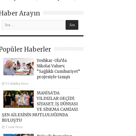
Haber Arayın
Popüler Haberler
Yoshkar-Ola’da
Nikolai Valuev,
“Sağlıklı Cumhuriyet”
projesiyle tanıştı
53 dakika önce
MANİSA’DA
YILDIZLAR GEÇİDİ:
SİYASET, İŞ DÜNYASI
VE SİNEMA CAMİASI
ŞEN AİLESİNİN MUTLULUĞUNDA
BULUŞTU
7 saat önce