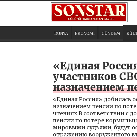
DÜNYA
EKONOMİ
GÜNDEM
KÜLT
«Единая Росси
участников СВ
назначением п
«Единая Россия» добилась 
назначением пенсии по поте
чтениях В соответствии с д
пенсии по потере кормильц
мировыми судьями, будут о
отражению вооруженного вт