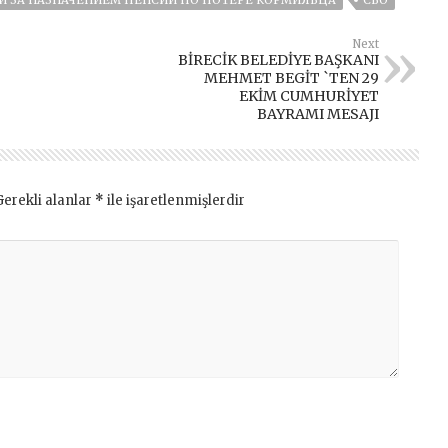
 ЗА НАЗНАЧЕНИЕМ ПЕНСИИ ПО ПОТЕРЕ КОРМИЛЬЦА
СВО
Next
BİRECİK BELEDİYE BAŞKANI
MEHMET BEGİT `TEN 29
EKİM CUMHURİYET
BAYRAMI MESAJI
Gerekli alanlar
*
ile işaretlenmişlerdir