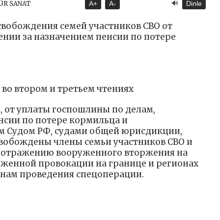
🔊
ÜR SANAT
A+
A-
Dinle
свобождения семей участников СВО от
нии за назначением пенсии по потере
 во втором и третьем чтениях
, от уплаты госпошлины по делам,
нсии по потере кормильца и
 Судом РФ, судами общей юрисдикции,
вобождены члены семьи участников СВО и
о отражению вооруженного вторжения на
уженной провокации на границе и регионах
онам проведения спецоперации.