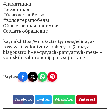
#памятники
#мемориалы
#благоустройство
#волонтерыпобеды
Общественная приемная
Создать обращение
kaynak:https://er.ru/activity/news/edinaya-
rossiya-i-volontyory-pobedy-k-9-maya-
blagoustroili-30-tysyach-pamyatnyh-mest-i-
voinskih-zahoronenij-po-vsej-strane
Paylaş:
Facebook
Twitter
WhatsApp
Pinterest