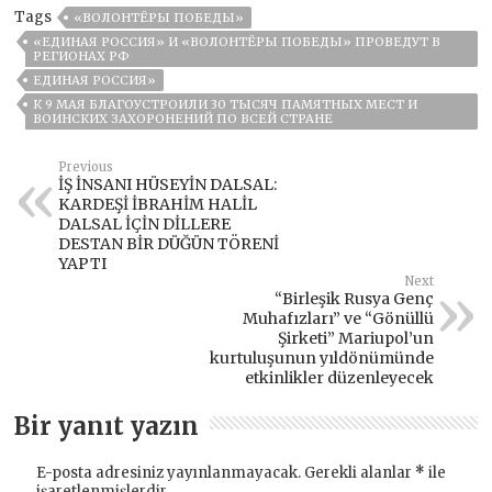
Tags
«ВОЛОНТЁРЫ ПОБЕДЫ»
«ЕДИНАЯ РОССИЯ» И «ВОЛОНТЁРЫ ПОБЕДЫ» ПРОВЕДУТ В
РЕГИОНАХ РФ
ЕДИНАЯ РОССИЯ»
К 9 МАЯ БЛАГОУСТРОИЛИ 30 ТЫСЯЧ ПАМЯТНЫХ МЕСТ И
ВОИНСКИХ ЗАХОРОНЕНИЙ ПО ВСЕЙ СТРАНЕ
Previous
İŞ İNSANI HÜSEYİN DALSAL:
KARDEŞİ İBRAHİM HALİL
DALSAL İÇİN DİLLERE
DESTAN BİR DÜĞÜN TÖRENİ
YAPTI
Next
“Birleşik Rusya Genç
Muhafızları” ve “Gönüllü
Şirketi” Mariupol’un
kurtuluşunun yıldönümünde
etkinlikler düzenleyecek
Bir yanıt yazın
E-posta adresiniz yayınlanmayacak.
Gerekli alanlar
*
ile
işaretlenmişlerdir