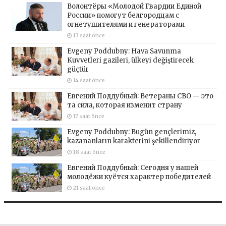
Волонтёры «Молодой Гвардии Единой
России» помогут белгородцам с
огнетушителями и генераторами
13 saat önce
Evgeny Poddubny: Hava Savunma
Kuvvetleri gazileri, ülkeyi değiştirecek
güçtür
14 saat önce
Евгений Поддубный: Ветераны СВО — это
та сила, которая изменит страну
17 saat önce
Evgeny Poddubny: Bugün gençlerimiz,
kazananların karakterini şekillendiriyor
18 saat önce
Евгений Поддубный: Сегодня у нашей
молодёжи куётся характер победителей
21 saat önce