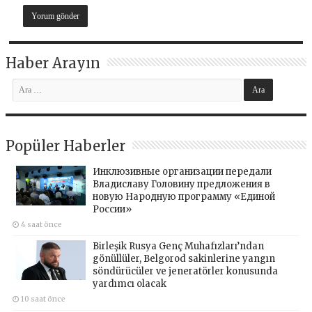
Haber Arayın
Popüler Haberler
Инклюзивные организации передали
Владиславу Головину предложения в
новую Народную программу «Единой
России»
4 saat önce
Birleşik Rusya Genç Muhafızları’ndan
gönüllüler, Belgorod sakinlerine yangın
söndürücüler ve jeneratörler konusunda
yardımcı olacak
10 saat önce