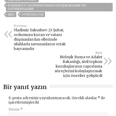
И МИНЮСТ СФОРМИРОВАЛИ ПРЕДЛОЖЕНИЯ ПО
ОПТИМИЗАЦИИ
НКО
ОТЧЁТНОСТИ
Previous
Vladimir Yakushev: 23 Şubat,
ordumuzu kuran ve vatanı
düşmanlardan ellerinde
silahlarla savunanların ortak
bayramıdır
Next
Birleşik Rusya ve Adalet
Bakanlığı, sivil toplum
kuruluşlarının raporlama
süreçlerini kolaylaştırmak
için öneriler geliştirdi
Bir yanıt yazın
E-posta adresiniz yayınlanmayacak.
Gerekli alanlar
*
ile
işaretlenmişlerdir
Yorum
*