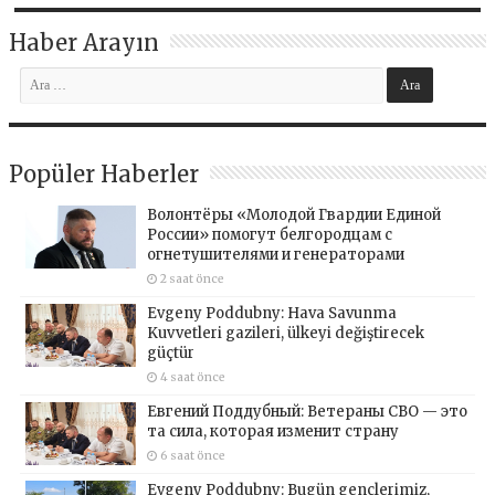
Haber Arayın
Popüler Haberler
Волонтёры «Молодой Гвардии Единой
России» помогут белгородцам с
огнетушителями и генераторами
2 saat önce
Evgeny Poddubny: Hava Savunma
Kuvvetleri gazileri, ülkeyi değiştirecek
güçtür
4 saat önce
Евгений Поддубный: Ветераны СВО — это
та сила, которая изменит страну
6 saat önce
Evgeny Poddubny: Bugün gençlerimiz,