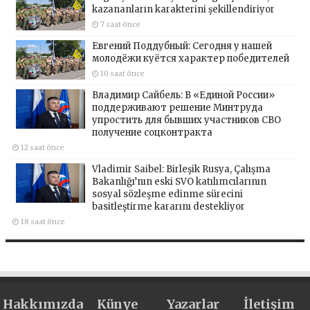
kazananların karakterini şekillendiriyor
7 saat önce
Евгений Поддубный: Сегодня у нашей
молодёжи куётся характер победителей
10 saat önce
Владимир Сайбель: В «Единой России»
поддерживают решение Минтруда
упростить для бывших участников СВО
получение соцконтракта
12 saat önce
Vladimir Saibel: Birleşik Rusya, Çalışma
Bakanlığı’nın eski SVO katılımcılarının
sosyal sözleşme edinme sürecini
basitleştirme kararını destekliyor
18 saat önce
Hakkımızda
Künye
Yazarlar
İletişim