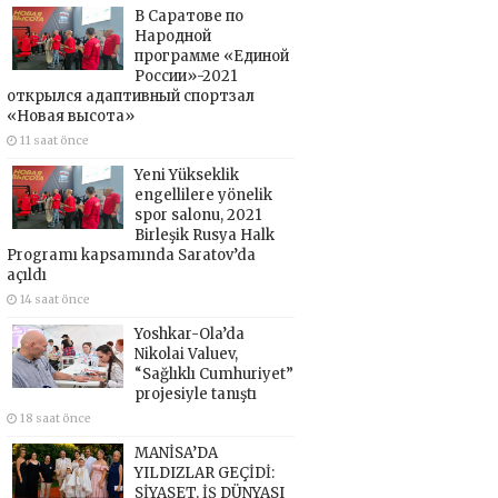
В Саратове по
Народной
программе «Единой
России»-2021
открылся адаптивный спортзал
«Новая высота»
11 saat önce
Yeni Yükseklik
engellilere yönelik
spor salonu, 2021
Birleşik Rusya Halk
Programı kapsamında Saratov’da
açıldı
14 saat önce
Yoshkar-Ola’da
Nikolai Valuev,
“Sağlıklı Cumhuriyet”
projesiyle tanıştı
18 saat önce
MANİSA’DA
YILDIZLAR GEÇİDİ:
SİYASET, İŞ DÜNYASI