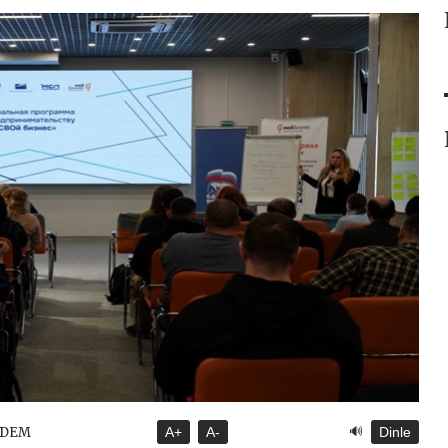
🔊
NDEM
A+
A-
Dinle