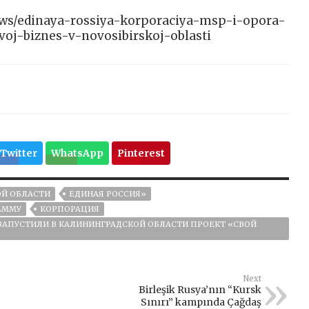
/news/edinaya-rossiya-korporaciya-msp-i-opora-
oj-biznes-v-novosibirskoj-oblasti
Twitter
WhatsApp
Pinterest
ОЙ ОБЛАСТИ
ЕДИНАЯ РОССИЯ»
АММУ
КОРПОРАЦИЯ
ЗАПУСТИЛИ В КАЛИНИНГРАДСКОЙ ОБЛАСТИ ПРОЕКТ «СВОЙ
Next
Birleşik Rusya’nın “Kursk
Sınırı” kampında Çağdaş