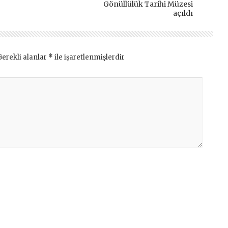
Gönüllülük Tarihi Müzesi
açıldı
Gerekli alanlar
*
ile işaretlenmişlerdir