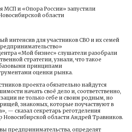
я МСП и «Опора России» запустили
Новосибирской области
й интенсив для участников СВО и их семей
Предпринимательство»
центра «Мой бизнес» слушатели разобрали
венной стратегии, узнали, что такое
 базовыми принципами
трументами оценки рынка.
стников проекта обязательно найдутся
имости начать своё дело и, соответственно,
зации не только себе и своим родным, но
арищей, знакомых, которые поучаствуют в
а», — сказал секретарь реготделения
р Новосибирской области Андрей Травников.
овы предпринимательства, определят