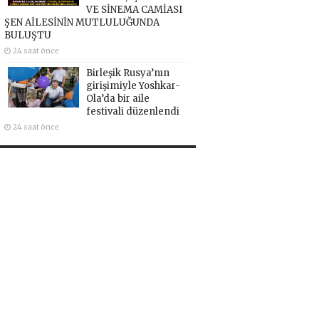
VE SİNEMA CAMİASI
ŞEN AİLESİNİN MUTLULUĞUNDA
BULUŞTU
24 saat önce
Birleşik Rusya’nın
girişimiyle Yoshkar-
Ola’da bir aile
festivali düzenlendi
24 saat önce