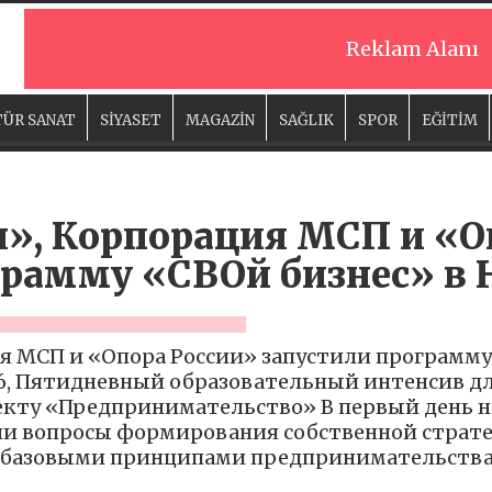
Reklam Alanı
ÜR SANAT
SİYASET
MAGAZİN
SAĞLIK
SPOR
EĞİTİM
я», Корпорация МСП и «О
грамму «СВОй бизнес» в 
я МСП и «Опора России» запустили программу
6, Пятидневный образовательный интенсив дл
екту «Предпринимательство» В первый день 
и вопросы формирования собственной стратег
с базовыми принципами предпринимательства