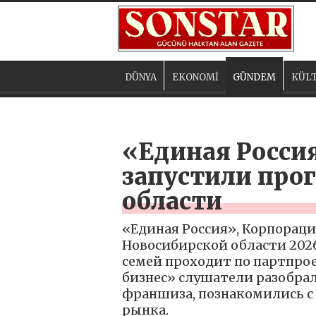
DÜNYA
EKONOMİ
GÜNDEM
KÜLT
«Единая Росси
запустили про
области
«Единая Россия», Корпораци
Новосибирской области 202
семей проходит по партпро
бизнес» слушатели разобрал
франшиза, познакомились 
рынка.