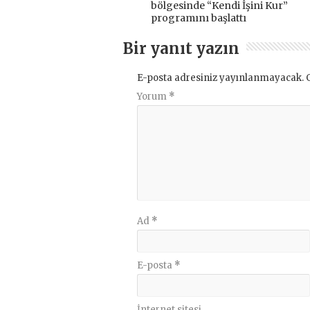
bölgesinde “Kendi İşini Kur”
programını başlattı
Bir yanıt yazın
E-posta adresiniz yayınlanmayacak.
Yorum
*
Ad
*
E-posta
*
İnternet sitesi