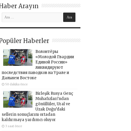
Haber Arayın
Popüler Haberler
Волонтёры
«Молодой Гвардии
Единой России»
ликвидируют
последствия паводков на Урале и
Дальнем Востоке
50 dakika önce
Birleşik Rusya Genç
Muhafızları’ndan
gönüllüler, Ural ve
Uzak Doğu’daki
sellerin sonuçlarını ortadan
kaldırmaya yardımcı oluyor
3 saat önce