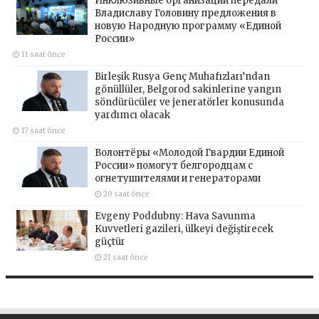
Инклюзивные организации передали
Владиславу Головину предложения в
новую Народную программу «Единой
России»
11 saat önce
Birleşik Rusya Genç Muhafızları’ndan
gönüllüler, Belgorod sakinlerine yangın
söndürücüler ve jeneratörler konusunda
yardımcı olacak
17 saat önce
Волонтёры «Молодой Гвардии Единой
России» помогут белгородцам с
огнетушителями и генераторами
20 saat önce
Evgeny Poddubny: Hava Savunma
Kuvvetleri gazileri, ülkeyi değiştirecek
güçtür
21 saat önce