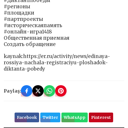
#ДиктантПобеды
#регионы
#площадки
#партпроекты
#историческаяпамять
#онлайн-игра1418
Общественная приемная
Создать обращение
kaynak:https://er.ru/activity/news/edinaya-
rossiya-nachala-registraciyu-ploshadok-
diktanta-pobedy
Paylaş:
Facebook
Twitter
WhatsApp
Pinterest