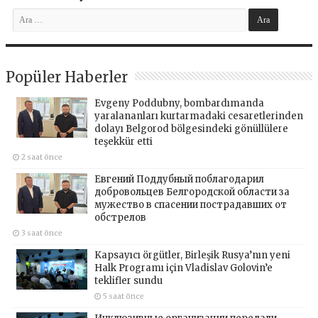
Popüler Haberler
Evgeny Poddubny, bombardımanda
yaralananları kurtarmadaki cesaretlerinden
dolayı Belgorod bölgesindeki gönüllülere
teşekkür etti
2 saat önce
Евгений Поддубный поблагодарил
добровольцев Белгородской области за
мужество в спасении пострадавших от
обстрелов
3 saat önce
Kapsayıcı örgütler, Birleşik Rusya’nın yeni
Halk Programı için Vladislav Golovin’e
teklifler sundu
5 saat önce