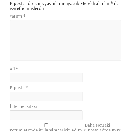
E-posta adresiniz yayınlanmayacak.
Gerekli alanlar
*
ile
işaretlenmişlerdir
Yorum
*
Ad
*
E-posta
*
İnternet sitesi
Daha sonraki
yorumlarımda kullanılması için adım, e-posta adresim ve