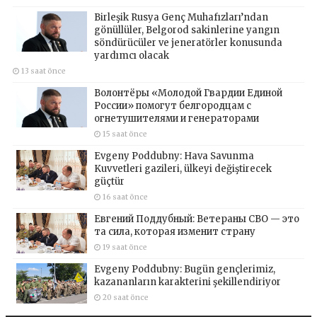
Birleşik Rusya Genç Muhafızları’ndan
gönüllüler, Belgorod sakinlerine yangın
söndürücüler ve jeneratörler konusunda
yardımcı olacak
13 saat önce
Волонтёры «Молодой Гвардии Единой
России» помогут белгородцам с
огнетушителями и генераторами
15 saat önce
Evgeny Poddubny: Hava Savunma
Kuvvetleri gazileri, ülkeyi değiştirecek
güçtür
16 saat önce
Евгений Поддубный: Ветераны СВО — это
та сила, которая изменит страну
19 saat önce
Evgeny Poddubny: Bugün gençlerimiz,
kazananların karakterini şekillendiriyor
20 saat önce