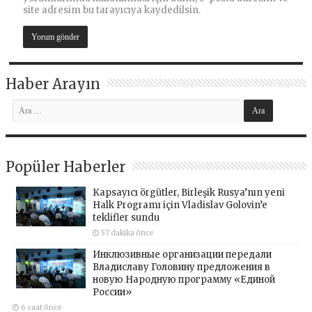
site adresim bu tarayıcıya kaydedilsin.
Haber Arayın
Popüler Haberler
Kapsayıcı örgütler, Birleşik Rusya’nın yeni
Halk Programı için Vladislav Golovin’e
teklifler sundu
57 dakika önce
Инклюзивные организации передали
Владиславу Головину предложения в
новую Народную программу «Единой
России»
6 saat önce