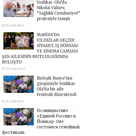
Yoshkar-Ola’da
Nikolai Valuev,
“Sağlıklı Cumhuriyet”
projesiyle tanıştı
14 saat önce
MANİSA’DA
YILDIZLAR GEÇİDİ:
SİYASET, İŞ DÜNYASI
VE SİNEMA CAMİASI
ŞEN AİLESİNİN MUTLULUĞUNDA
BULUŞTU
20 saat önce
Birleşik Rusya’nın
girişimiyle Yoshkar-
Ola’da bir aile
festivali düzenlendi
21 saat önce
По инициативе
«Единой России» в
Йошкар-Оле
состоялся семейный
фестиваль