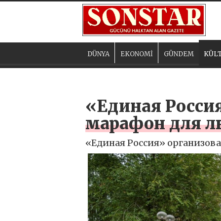
DÜNYA
EKONOMİ
GÜNDEM
KÜLT
«Единая Росси
марафон для л
«Единая Россия» организова