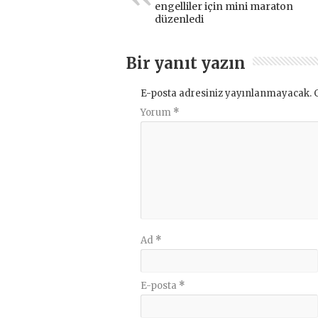
engelliler için mini maraton
düzenledi
Bir yanıt yazın
E-posta adresiniz yayınlanmayacak.
Yorum
*
Ad
*
E-posta
*