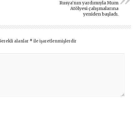
Rusya’nın yardımıyla Mum
Atölyesi çalışmalarına
yeniden başladı.
Gerekli alanlar
*
ile işaretlenmişlerdir