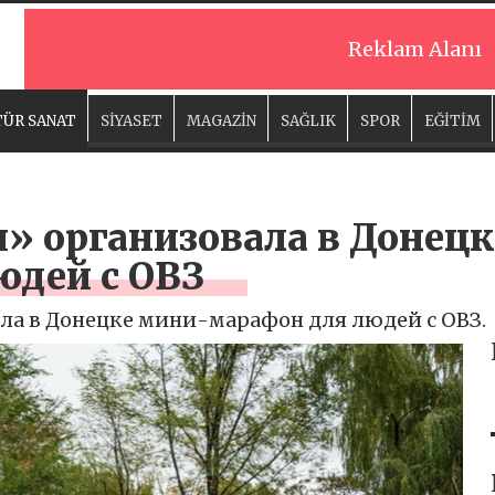
Reklam Alanı
ÜR SANAT
SİYASET
MAGAZİN
SAĞLIK
SPOR
EĞİTİM
я» организовала в Донец
юдей с ОВЗ
ла в Донецке мини-марафон для людей с ОВЗ.