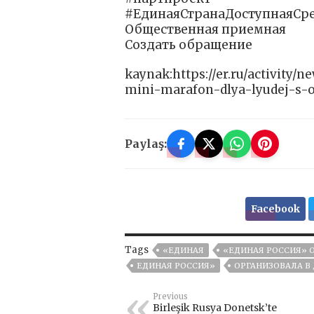
#ЕдинаяСтранаДоступнаяСр
Общественная приемная
Создать обращение
kaynak:https://er.ru/activity
mini-marafon-dlya-lyudej-s-
Paylaş:
Facebook
Tags
«ЕДИНАЯ
«ЕДИНАЯ РОССИЯ» 
ЕДИНАЯ РОССИЯ»
ОРГАНИЗОВАЛА В
Previous
Birleşik Rusya Donetsk’te