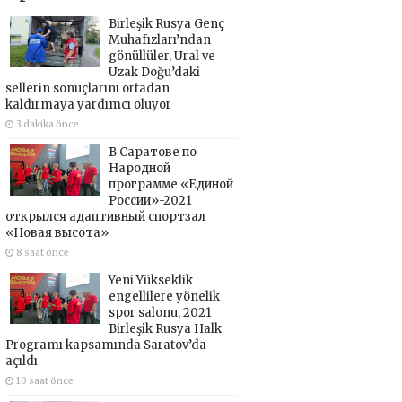
Birleşik Rusya Genç
Muhafızları’ndan
gönüllüler, Ural ve
Uzak Doğu’daki
sellerin sonuçlarını ortadan
kaldırmaya yardımcı oluyor
3 dakika önce
В Саратове по
Народной
программе «Единой
России»-2021
открылся адаптивный спортзал
«Новая высота»
8 saat önce
Yeni Yükseklik
engellilere yönelik
spor salonu, 2021
Birleşik Rusya Halk
Programı kapsamında Saratov’da
açıldı
10 saat önce