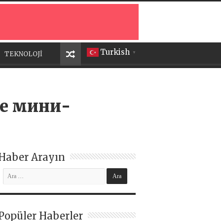
Turkish
TEKNOLOJİ
▼
ке мини-
Haber Arayın
Popüler Haberler