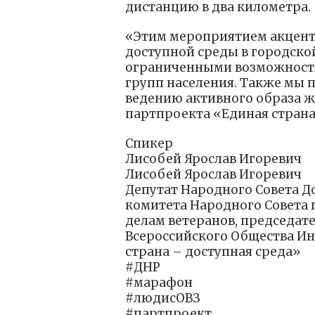
дистанцию в два километра.
«Этим мероприятием акцент
доступной среды в городско
ограниченными возможностя
групп населения. Также мы 
ведению активного образа ж
партпроекта «Единая страна 
Спикер
Лисобей Ярослав Игоревич
Лисобей Ярослав Игоревич
Депутат Народного Совета Д
комитета Народного Совета п
делам ветеранов, председат
Всероссийского Общества Ин
страна – доступная среда»
#ДНР
#марафон
#людисОВЗ
#партпроект