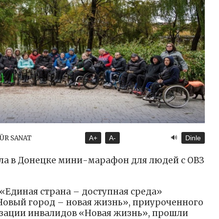
🔊
TÜR SANAT
A+
A-
Dinle
ла в Донецке мини-марафон для людей с ОВЗ
 «Единая страна – доступная среда»
овый город – новая жизнь», приуроченного
изации инвалидов «Новая жизнь», прошли