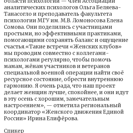
области психологии — член Ассоциации
аналитических психологов Ольга Беляева-
Танасогло и преподаватель факультета
психологии МГУ им. М.В. Ломоносова Елена
Сомова. Они поделились с участницами
простыми, но эффективными практиками,
помогающими сохранять баланс и ощущение
счастья.«Такие встречи «Женских клубов»
мы проводим совместно с коллегами-
психологами регулярно, чтобы помочь
мамам, жёнам участников и ветеранов
специальной военной операции найти своё
ресурсное состояние, обрести внутреннюю
гармонию. Я очень рада, что наш проект
делает женщин лучше, спокойнее, и они идут
в эту осень с хорошим, замечательным
настроением», — отметила региональный
координатор «Женского движения Единой
России» Ирина Елифёрова.
Спикер