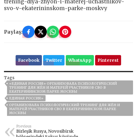
trening-dlya-zhyon-i-materej-uchastnikov-
svo-v-ekaterininskom-parke-moskvy
Paylaş:
Facebook
Twitter
WhatsApp
Pinterest
Tags
«ЕДИНАЯ РОССИЯ» ОРГАНИЗОВАЛА ПСИХОЛОГИЧЕСКИЙ
ТРЕНИНГ ДЛЯ ЖЁН И МАТЕРЕЙ УЧАСТНИКОВ СВО В
ЕКАТЕРИНИНСКОМ ПАРКЕ МОСКВЫ
ЕДИНАЯ РОССИЯ»
ОРГАНИЗОВАЛА ПСИХОЛОГИЧЕСКИЙ ТРЕНИНГ ДЛЯ ЖЁН И
МАТЕРЕЙ УЧАСТНИКОВ СВО В ЕКАТЕРИНИНСКОМ ПАРКЕ
МОСКВЫ
Previous
Birleşik Rusya, Novosibirsk
bölgesindeki Sokur köyünde