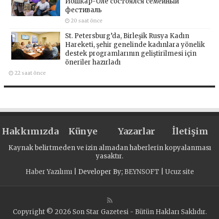
Йошкар-Оле состоялся семейный
фестиваль
20 saat önce
St. Petersburg’da, Birleşik Rusya Kadın
Hareketi, şehir genelinde kadınlara yönelik
destek programlarının geliştirilmesi için
öneriler hazırladı
22 saat önce
Hakkımızda
Künye
Yazarlar
İletişim
Kaynak belirtmeden ve izin almadan haberlerin kopyalanması
yasaktır.
Haber Yazılımı
| Developer By;
BEYNSOFT
|
Ucuz site
Copyright © 2026 Son Star Gazetesi - Bütün Hakları Saklıdır.