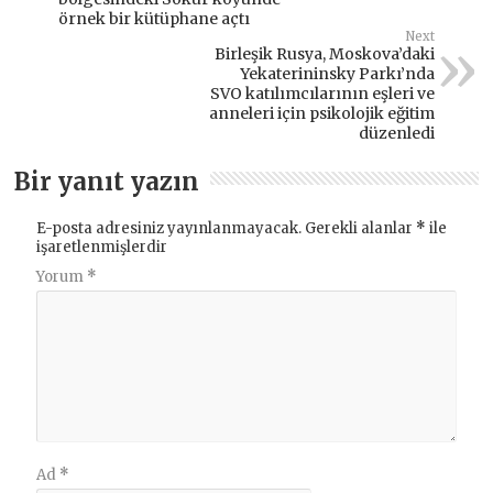
örnek bir kütüphane açtı
Next
Birleşik Rusya, Moskova’daki
Yekaterininsky Parkı’nda
SVO katılımcılarının eşleri ve
anneleri için psikolojik eğitim
düzenledi
Bir yanıt yazın
E-posta adresiniz yayınlanmayacak.
Gerekli alanlar
*
ile
işaretlenmişlerdir
Yorum
*
Ad
*