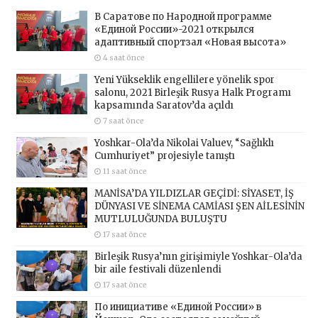
В Саратове по Народной программе
«Единой России»-2021 открылся
адаптивный спортзал «Новая высота»
4 saat önce
Yeni Yükseklik engellilere yönelik spor
salonu, 2021 Birleşik Rusya Halk Programı
kapsamında Saratov’da açıldı
7 saat önce
Yoshkar-Ola’da Nikolai Valuev, “Sağlıklı
Cumhuriyet” projesiyle tanıştı
11 saat önce
MANİSA’DA YILDIZLAR GEÇİDİ: SİYASET, İŞ
DÜNYASI VE SİNEMA CAMİASI ŞEN AİLESİNİN
MUTLULUĞUNDA BULUŞTU
17 saat önce
Birleşik Rusya’nın girişimiyle Yoshkar-Ola’da
bir aile festivali düzenlendi
17 saat önce
По инициативе «Единой России» в