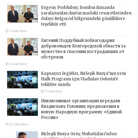
Evgeny Poddubny, bombardımanda
yaralananları kurtarmadaki cesaretlerinden
dolayı Belgorod bölgesindeki gönüllülere
teşekkür etti
3 saat önce
Евгений Поддубный поблагодарил
добровольцев Белгородской области за
мужество в спасении пострадавших от
обстрелов
4 saat önce
Kapsayıcı örgütler, Birleşik Rusya’nın yeni
Halk Programı için Vladislav Golovin’e
teklifler sundu
7 saat önce
Инклюзивные организации передали
Владиславу Головину предложения в
новую Народную программу «Единой
России»
12 saat önce
Birleşik Rusya Genç Muhafızları’ndan