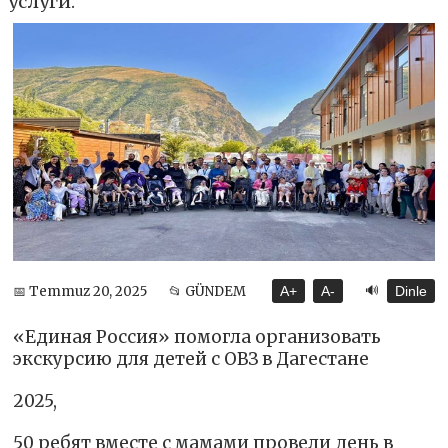
услуги.
🔊
📅 Temmuz 20, 2025
📂 GÜNDEM
A+
A-
Dinle
«Единая Россия» помогла организовать
экскурсию для детей с ОВЗ в Дагестане
2025,
50 ребят вместе с мамами провели день в