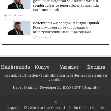
gönüllüler, Belgorod sakinlerine yangın
söndürücüler ve jeneratörler konusunda
yardımcı olacak
19 saat önce
Волонтёры «Молодой Гвардии Единой
России» помогут белгородцам с
огнетушителями и генераторами
21 saat önce
Hakkımızda
Künye
Yazarlar
İletişim
Kaynak belirtmeden ve izin almadan haberlerin kopyalanması
yasaktır.
Haber Yazılımı
| Developer By;
BEYNSOFT
|
Ucuz site
Copyright © 2026 Son Star Gazetesi - Bütün Hakları Saklıdır.