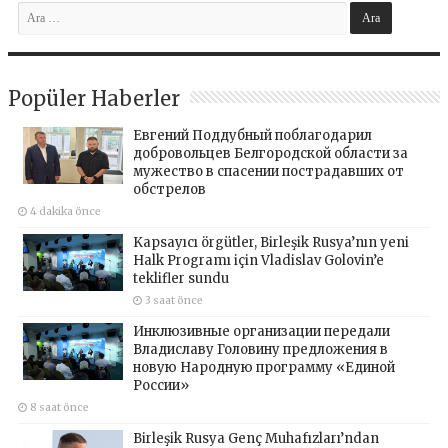
Popüler Haberler
Евгений Поддубный поблагодарил
добровольцев Белгородской области за
мужество в спасении пострадавших от
обстрелов
4 dakika önce
Kapsayıcı örgütler, Birleşik Rusya’nın yeni
Halk Programı için Vladislav Golovin’e
teklifler sundu
3 saat önce
Инклюзивные организации передали
Владиславу Головину предложения в
новую Народную программу «Единой
России»
8 saat önce
Birleşik Rusya Genç Muhafızları’ndan