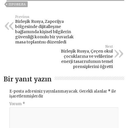
ПРОВЕЛА
Previous
Birleşik Rusya, Zaporijya
bölgesinde dijitalleşme
bağlamında kişisel bilgilerin
güvenliği konulu bir yuvarlak
masa toplantısı düzenledi
Next
Birleşik Rusya, Çeçen okul
çocuklarına ve velilerine
enerji tasarrufunun temel
prensiplerini öğretti
Bir yanıt yazın
E-posta adresiniz yayınlanmayacak.
Gerekli alanlar
*
ile
işaretlenmişlerdir
Yorum
*