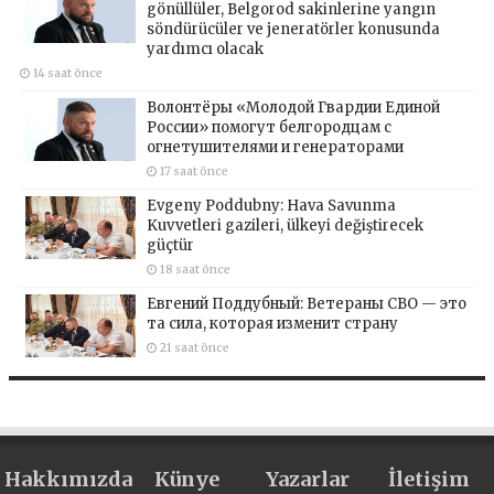
gönüllüler, Belgorod sakinlerine yangın
söndürücüler ve jeneratörler konusunda
yardımcı olacak
14 saat önce
Волонтёры «Молодой Гвардии Единой
России» помогут белгородцам с
огнетушителями и генераторами
17 saat önce
Evgeny Poddubny: Hava Savunma
Kuvvetleri gazileri, ülkeyi değiştirecek
güçtür
18 saat önce
Евгений Поддубный: Ветераны СВО — это
та сила, которая изменит страну
21 saat önce
Hakkımızda
Künye
Yazarlar
İletişim