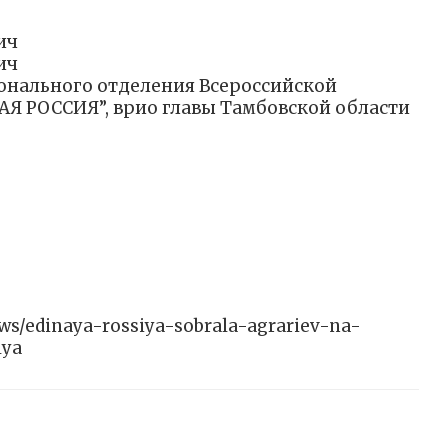
ич
ич
онального отделения Всероссийской
Я РОССИЯ”, врио главы Тамбовской области
news/edinaya-rossiya-sobrala-agrariev-na-
lya