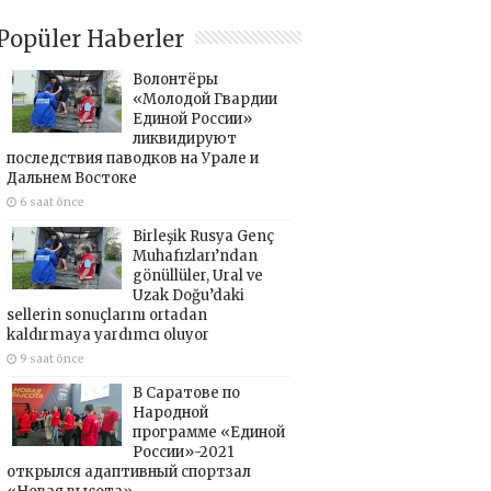
Popüler Haberler
Волонтёры
«Молодой Гвардии
Единой России»
ликвидируют
последствия паводков на Урале и
Дальнем Востоке
6 saat önce
Birleşik Rusya Genç
Muhafızları’ndan
gönüllüler, Ural ve
Uzak Doğu’daki
sellerin sonuçlarını ortadan
kaldırmaya yardımcı oluyor
9 saat önce
В Саратове по
Народной
программе «Единой
России»-2021
открылся адаптивный спортзал