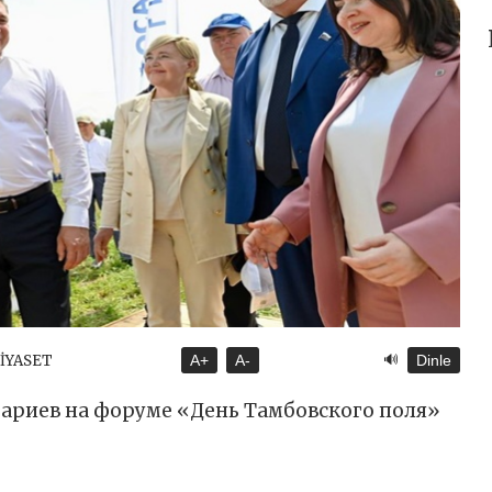
🔊
SİYASET
A+
A-
Dinle
рариев на форуме «День Тамбовского поля»