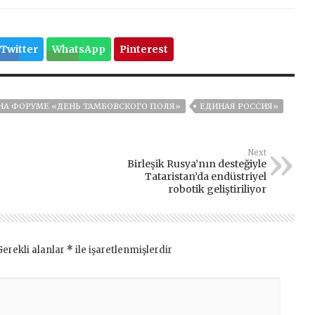
Twitter
WhatsApp
Pinterest
 НА ФОРУМЕ «ДЕНЬ ТАМБОВСКОГО ПОЛЯ»
ЕДИНАЯ РОССИЯ»
Next
Birleşik Rusya’nın desteğiyle
Tataristan’da endüstriyel
robotik geliştiriliyor
Gerekli alanlar
*
ile işaretlenmişlerdir