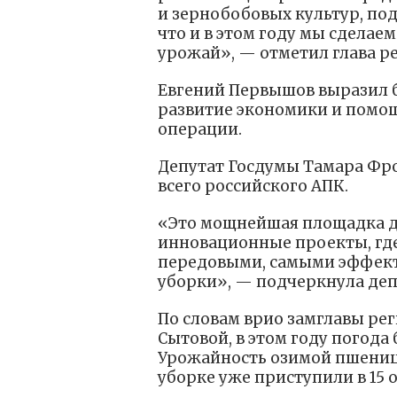
и зернобобовых культур, под
что и в этом году мы сделае
урожай», — отметил глава ре
Евгений Первышов выразил б
развитие экономики и помо
операции.
Депутат Госдумы Тамара Фро
всего российского АПК.
«Это мощнейшая площадка дл
инновационные проекты, где
передовыми, самыми эффект
уборки», — подчеркнула деп
По словам врио замглавы рег
Сытовой, в этом году погод
Урожайность озимой пшеницы
уборке уже приступили в 15 о