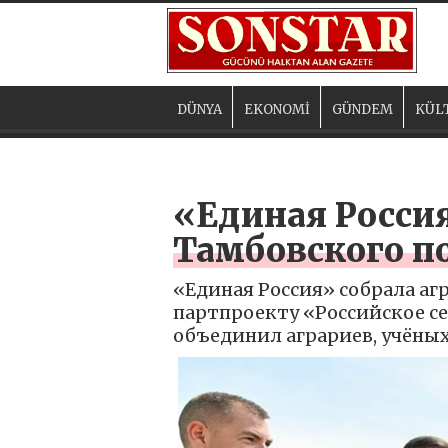
DÜNYA
EKONOMİ
GÜNDEM
KÜL
«Единая Россия
Тамбовского п
«Единая Россия» собрала аг
партпроекту «Российское с
объединил аграриев, учёных