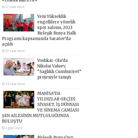
«Новая высота»
17 saat önce
Yeni Yükseklik
engellilere yönelik
spor salonu, 2021
Birleşik Rusya Halk
Programı kapsamında Saratov’da
açıldı
19 saat önce
Yoshkar-Ola’da
Nikolai Valuev,
“Sağlıklı Cumhuriyet”
projesiyle tanıştı
23 saat önce
MANİSA’DA
YILDIZLAR GEÇİDİ:
SİYASET, İŞ DÜNYASI
VE SİNEMA CAMİASI
ŞEN AİLESİNİN MUTLULUĞUNDA
BULUŞTU
1 gün önce
Birleşik Rusya’nın