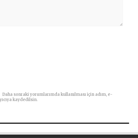
Daha sonraki yorumlarımda kullanılması için adım, e-
yıcıya kaydedilsin.