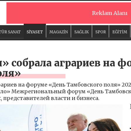
Reklam Alanı
TÜR SANAT
SİYASET
MAGAZİN
SAĞLIK
SPOR
EĞİTİM
» собрала аграриев на ф
оля»
рариев на форуме «День Тамбовского поля» 202
ело» Межрегиональный форум «День Тамбовск
, представителей власти и бизнеса.