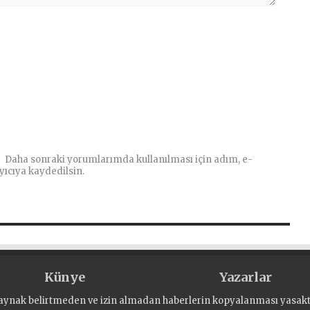
Daha sonraki yorumlarımda kullanılması için adım, e-
yıcıya kaydedilsin.
Künye
Yazarlar
aynak belirtmeden ve izin almadan haberlerin kopyalanması yasaktı