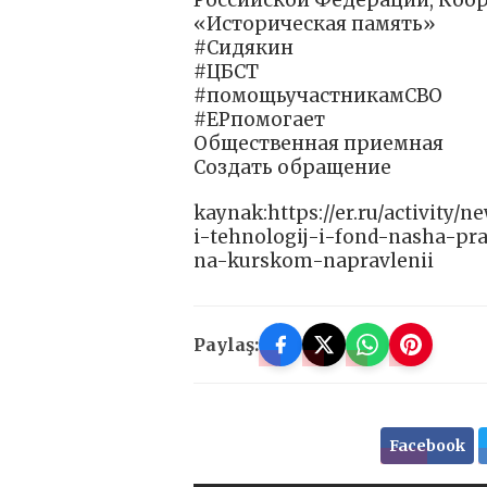
Российской Федерации, Коо
«Историческая память»
#Сидякин
#ЦБСТ
#помощьучастникамСВО
#ЕРпомогает
Общественная приемная
Создать обращение
kaynak:https://er.ru/activity/
i-tehnologij-i-fond-nasha-pr
na-kurskom-napravlenii
Paylaş:
Facebook