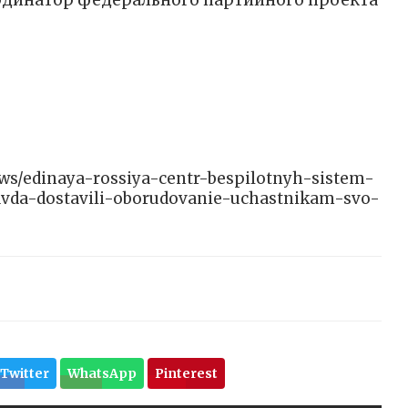
рдинатор федерального партийного проекта
news/edinaya-rossiya-centr-bespilotnyh-sistem-
avda-dostavili-oborudovanie-uchastnikam-svo-
Twitter
WhatsApp
Pinterest