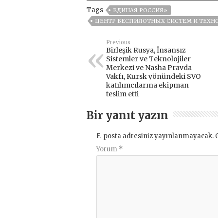
Tags
ЕДИНАЯ РОССИЯ»
ЦЕНТР БЕСПИЛОТНЫХ СИСТЕМ И ТЕХН
Previous
Birleşik Rusya, İnsansız
Sistemler ve Teknolojiler
Merkezi ve Nasha Pravda
Vakfı, Kursk yönündeki SVO
katılımcılarına ekipman
teslim etti
Bir yanıt yazın
E-posta adresiniz yayınlanmayacak.
Yorum
*