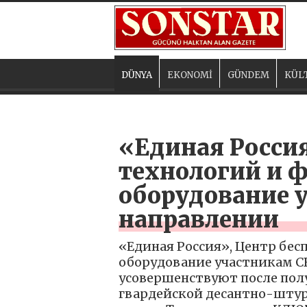
DÜNYA
EKONOMİ
GÜNDEM
KÜL
«Единая Россия
технологий и 
оборудование 
направлении
«Единая Россия», Центр бе
оборудование участникам СВ
усовершенствуют после пол
гвардейской десантно-штур