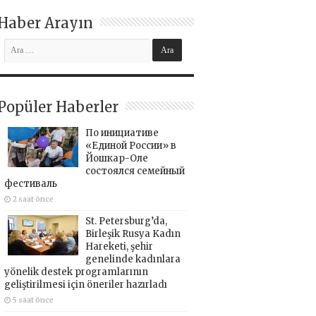
Haber Arayın
Popüler Haberler
По инициативе
«Единой России» в
Йошкар-Оле
состоялся семейный
фестиваль
2 saat önce
St. Petersburg’da,
Birleşik Rusya Kadın
Hareketi, şehir
genelinde kadınlara
yönelik destek programlarının
geliştirilmesi için öneriler hazırladı
5 saat önce