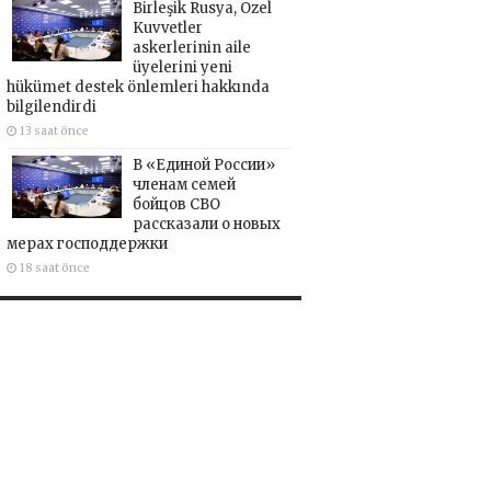
Birleşik Rusya, Özel
Kuvvetler
askerlerinin aile
üyelerini yeni
hükümet destek önlemleri hakkında
bilgilendirdi
13 saat önce
В «Единой России»
членам семей
бойцов СВО
рассказали о новых
мерах господдержки
18 saat önce