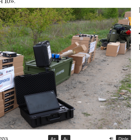
 10».
🔊
ÜNYA
A+
A-
Dinle