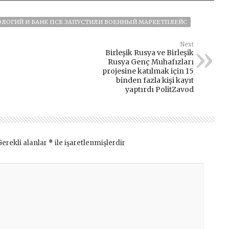
ОЛОГИЙ И БАНК ПСБ ЗАПУСТИЛИ ВОЕННЫЙ МАРКЕТПЛЕЙС
Next
Birleşik Rusya ve Birleşik
Rusya Genç Muhafızları
projesine katılmak için 15
binden fazla kişi kayıt
yaptırdı PolitZavod
Gerekli alanlar
*
ile işaretlenmişlerdir