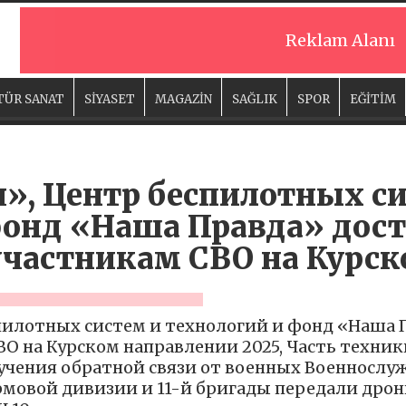
Reklam Alanı
TÜR SANAT
SİYASET
MAGAZİN
SAĞLIK
SPOR
EĞİTİM
», Центр беспилотных с
фонд «Наша Правда» дос
участникам СВО на Курс
спилотных систем и технологий и фонд «Наша 
О на Курском направлении 2025, Часть техник
учения обратной связи от военных Военнослуж
мовой дивизии и 11-й бригады передали дроны