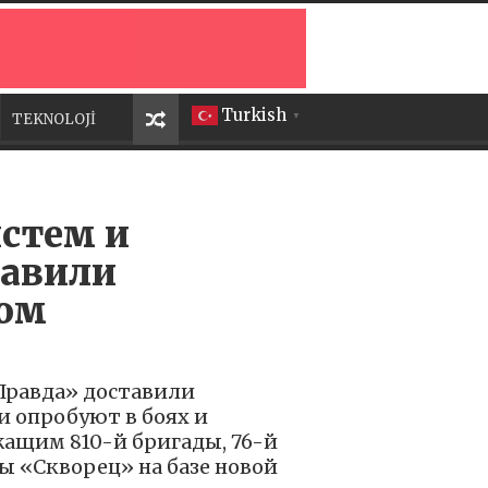
Turkish
TEKNOLOJİ
▼
истем и
тавили
ком
Правда» доставили
и опробуют в боях и
ащим 810-й бригады, 76-й
 «Скворец» на базе новой