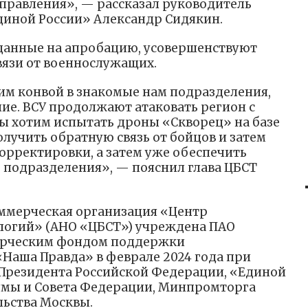
правления», — рассказал руководитель
диной России» Александр Сидякин.
реданные на апробацию, усовершенствуют
вязи от военнослужащих.
им конвой в знакомые нам подразделения,
ние. ВСУ продолжают атаковать регион с
 мы хотим испытать дроны «Скворец» на базе
олучить обратную связь от бойцов и затем
орректировки, а затем уже обеспечить
 подразделения», — пояснил глава ЦБСТ
ммерческая организация «Центр
логий» (АНО «ЦБСТ») учреждена ПАО
ерческим фондом поддержки
Наша Правда» в феврале 2024 года при
резидента Российской Федерации, «Единой
умы и Совета Федерации, Минпромторга
льства Москвы.