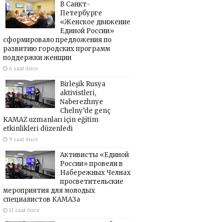
В Санкт-
Петербурге
«Женское движение
Единой России»
сформировало предложения по
развитию городских программ
поддержки женщин
6 saat önce
Birleşik Rusya
aktivistleri,
Naberezhnye
Chelny’de genç
KAMAZ uzmanları için eğitim
etkinlikleri düzenledi
9 saat önce
Активисты «Единой
России» провели в
Набережных Челнах
просветительские
мероприятия для молодых
специалистов КАМАЗа
11 saat önce