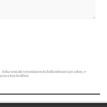
Daha sonraki yorumlarımda kullanılması için adım, e-
yıcıya kaydedilsin.