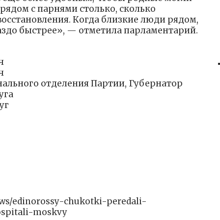
 рядом с парнями столько, сколько
восстановления. Когда близкие люди рядом,
аздо быстрее», — отметила парламентарий.
ч
ч
нального отделения Партии, Губернатор
уга
уг
news/edinorossy-chukotki-peredali-
ospitali-moskvy