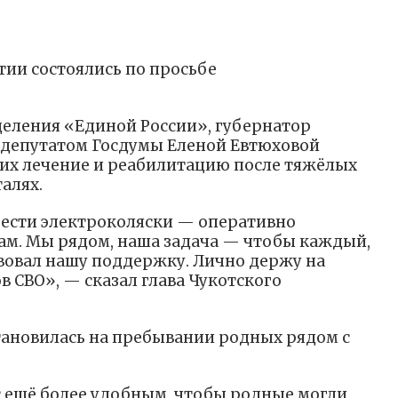
тии состоялись по просьбе
деления «Единой России», губернатор
с депутатом Госдумы Еленой Евтюховой
их лечение и реабилитацию после тяжёлых
алях.
ести электроколяски — оперативно
цам. Мы рядом, наша задача — чтобы каждый,
твовал нашу поддержку. Лично держу на
 СВО», — сказал глава Чукотского
тановилась на пребывании родных рядом с
с ещё более удобным, чтобы родные могли