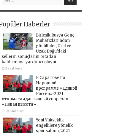
Popüler Haberler
Birleşik Rusya Genç
Muhafızları’ndan
gönüllüler, Ural ve
Uzak Doğu’daki
sellerin sonuçlarını ortadan
kaldırmaya yardımcı oluyor
2 saat önce
В Саратове по
Народной
программе «Единой
России»-2021
открылся адаптивный спортзал
«Новая высота»
10 saat önce
Yeni Yükseklik
engellilere yönelik
spor salonu, 2021