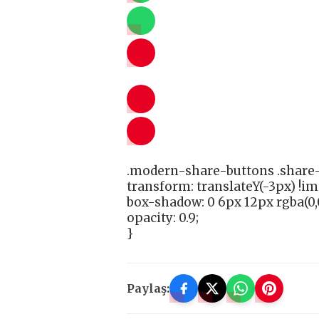
.modern-share-buttons .share-
transform: translateY(-3px) !i
box-shadow: 0 6px 12px rgba(0,0
opacity: 0.9;
}
Paylaş: