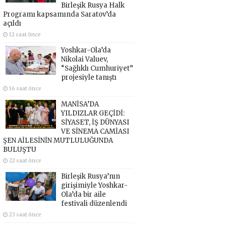
Birleşik Rusya Halk
Programı kapsamında Saratov’da
açıldı
12 saat önce
Yoshkar-Ola’da
Nikolai Valuev,
“Sağlıklı Cumhuriyet”
projesiyle tanıştı
16 saat önce
MANİSA’DA
YILDIZLAR GEÇİDİ:
SİYASET, İŞ DÜNYASI
VE SİNEMA CAMİASI
ŞEN AİLESİNİN MUTLULUĞUNDA
BULUŞTU
22 saat önce
Birleşik Rusya’nın
girişimiyle Yoshkar-
Ola’da bir aile
festivali düzenlendi
23 saat önce