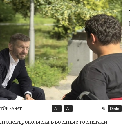
🔊
LTÜR SANAT
A+
A-
Dinle
и электроколяски в военные госпитали