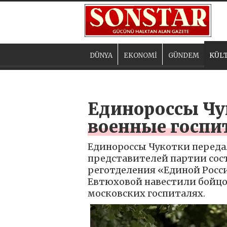
DÜNYA
EKONOMİ
GÜNDEM
KÜLT
Единороссы Чу
военные госпи
Единороссы Чукотки переда
представителей партии сос
реготделения «Единой Росси
Евтюховой навестили бойцо
московских госпиталях.