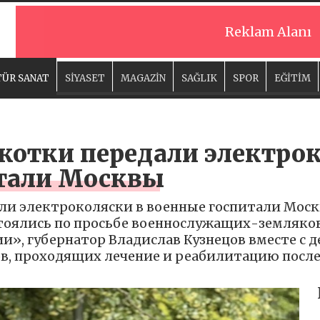
Reklam Alanı
ÜR SANAT
SİYASET
MAGAZİN
SAĞLIK
SPOR
EĞİTİM
котки передали электрок
тали Москвы
ли электроколяски в военные госпитали Моск
тоялись по просьбе военнослужащих-земляков
и», губернатор Владислав Кузнецов вместе с 
в, проходящих лечение и реабилитацию после