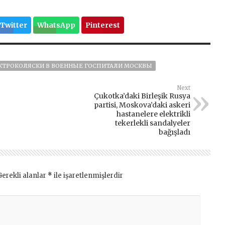
Twitter
WhatsApp
Pinterest
КТРОКОЛЯСКИ В ВОЕННЫЕ ГОСПИТАЛИ МОСКВЫ
Next
Çukotka’daki Birleşik Rusya
partisi, Moskova’daki askeri
hastanelere elektrikli
tekerlekli sandalyeler
bağışladı
Gerekli alanlar
*
ile işaretlenmişlerdir