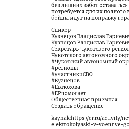
без лишних забот оставаться
потребуется для их полного 
бойцы идут на поправку гор
Спикер
Кузнецов Владислав Гариеви
Кузнецов Владислав Гариеви
Секретарь Чукотского регио
Чукотского автономного окр
#Чукотский автономный окр
#регионы
#участникиСВО
#Кузнецов
#Евтюхова
#ЕРпомогает
Общественная приемная
Создать обращение
kaynak:https://er.ru/activity/
elektrokolyaski-v-voennye-g