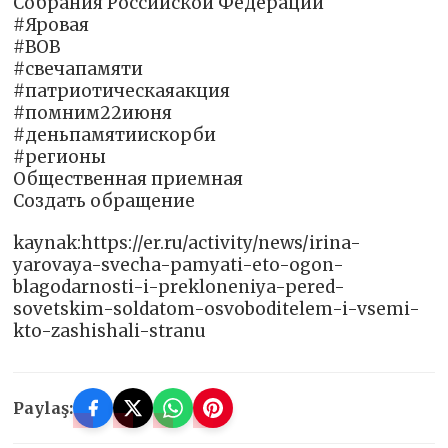
Собрания Российской Федерации
#Яровая
#ВОВ
#свечапамяти
#патриотическаяакция
#помним22июня
#деньпамятиискорби
#регионы
Общественная приемная
Создать обращение
kaynak:https://er.ru/activity/news/irina-
yarovaya-svecha-pamyati-eto-ogon-
blagodarnosti-i-prekloneniya-pered-
sovetskim-soldatom-osvoboditelem-i-vsemi-
kto-zashishali-stranu
Paylaş: