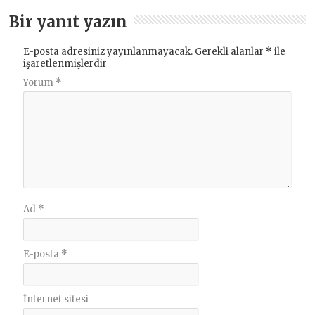
Bir yanıt yazın
E-posta adresiniz yayınlanmayacak.
Gerekli alanlar
*
ile
işaretlenmişlerdir
Yorum
*
Ad
*
E-posta
*
İnternet sitesi