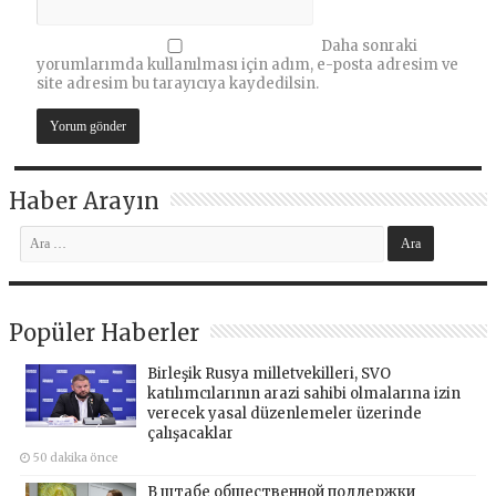
Daha sonraki
yorumlarımda kullanılması için adım, e-posta adresim ve
site adresim bu tarayıcıya kaydedilsin.
Haber Arayın
Popüler Haberler
Birleşik Rusya milletvekilleri, SVO
katılımcılarının arazi sahibi olmalarına izin
verecek yasal düzenlemeler üzerinde
çalışacaklar
50 dakika önce
В штабе общественной поддержки