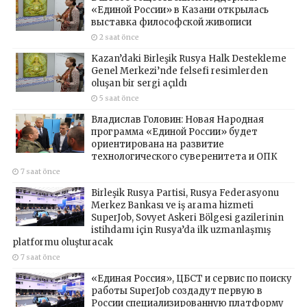
«Единой России» в Казани открылась
выставка философской живописи
2 saat önce
Kazan’daki Birleşik Rusya Halk Destekleme
Genel Merkezi’nde felsefi resimlerden
oluşan bir sergi açıldı
5 saat önce
Владислав Головин: Новая Народная
программа «Единой России» будет
ориентирована на развитие
технологического суверенитета и ОПК
7 saat önce
Birleşik Rusya Partisi, Rusya Federasyonu
Merkez Bankası ve iş arama hizmeti
SuperJob, Sovyet Askeri Bölgesi gazilerinin
istihdamı için Rusya’da ilk uzmanlaşmış
platformu oluşturacak
7 saat önce
«Единая Россия», ЦБСТ и сервис по поиску
работы SuperJob создадут первую в
России специализированную платформу