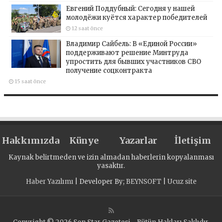
Евгений Поддубный: Сегодня у нашей
молодёжи куётся характер победителей
12 saat önce
Владимир Сайбель: В «Единой России»
поддерживают решение Минтруда
упростить для бывших участников СВО
получение соцконтракта
15 saat önce
Hakkımızda
Künye
Yazarlar
İletişim
Kaynak belirtmeden ve izin almadan haberlerin kopyalanması
yasaktır.
Haber Yazılımı
| Developer By;
BEYNSOFT
|
Ucuz site