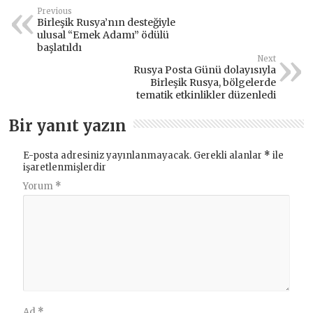
Previous
Birleşik Rusya’nın desteğiyle
ulusal “Emek Adamı” ödülü
başlatıldı
Next
Rusya Posta Günü dolayısıyla
Birleşik Rusya, bölgelerde
tematik etkinlikler düzenledi
Bir yanıt yazın
E-posta adresiniz yayınlanmayacak.
Gerekli alanlar
*
ile
işaretlenmişlerdir
Yorum
*
Ad
*