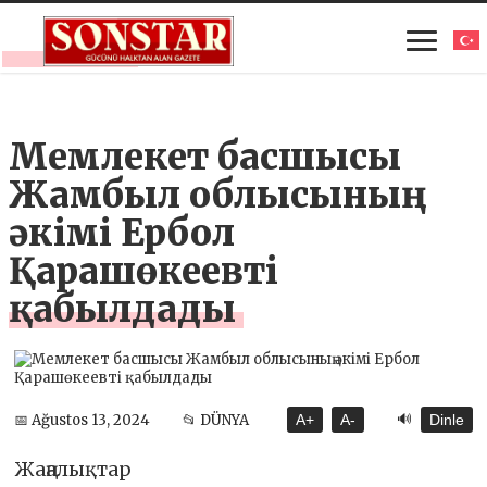
Мемлекет басшысы
Жамбыл облысының
әкімі Ербол
Қарашөкеевті
қабылдады
🔊
📅 Ağustos 13, 2024
📂 DÜNYA
A+
A-
Dinle
Жаңалықтар