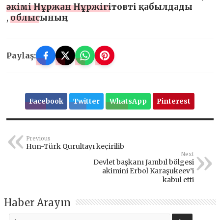
әкімі Нұржан Нұржігітовті қабылдады
,
облысының
Paylaş:
Facebook
Twitter
WhatsApp
Pinterest
Previous
Hun-Türk Qurultayı keçirilib
Next
Devlet başkanı Jambıl bölgesi
akimini Erbol Karaşukeev’i
kabul etti
Haber Arayın