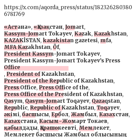
https://x.com/aqorda_press/status/182326280380
6781769
«Астана»
,
«Қазақстан
,
Jomart
,
Kassym-Jomart Tokayev
,
Kazak
,
Kazakhstan
,
KAZAKİSTAN
,
kazakistan gazetesi
,
mfa
,
MFA Kazakhstan
,
Öf
,
President Kassym-Jomart Tokayev
,
President Kassym-Jomart Tokayev’s Press
Office
,
President of Kazakhstan
,
President of the Republic of Kazakhstan
,
Press Office
,
Press Office of the
,
Press Office of the President of Kazakhstan
,
Qasym
,
Qasym-Jomart Toqayev
,
Qazaqstan
,
Republic
,
Republic of Kazakhstan
,
Toqayev
,
әкімі
,
басшысы
,
Ербол
,
Жамбыл
,
Казахстан
,
Казахстана
,
Касым-Жомарт Токаев
,
қабылдады
,
Қарашөкеевті
,
Мемлекет
,
Мемлекет басшысы Жамбыл облысының