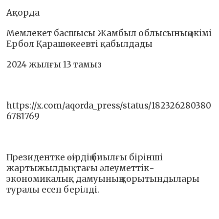
Ақорда
Мемлекет басшысы Жамбыл облысының әкімі
Ербол Қарашөкеевті қабылдады
2024 жылғы 13 тамыз
https://x.com/aqorda_press/status/182326280380
6781769
Президентке өңірдің биылғы бірінші
жартыжылдықтағы әлеуметтік-
экономикалық дамуының қорытындылары
туралы есеп берілді.