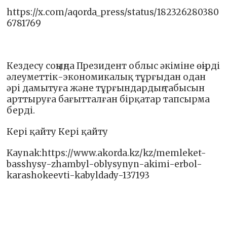
https://x.com/aqorda_press/status/182326280380
6781769
Кездесу соңыңда Президент облыс әкіміне өңірді
әлеуметтік-экономикалық тұрғыдан одан
әрі дамытуға және тұрғындардың табысын
арттыруға бағытталған бірқатар тапсырма
берді.
Кері қайту Кері қайту
Kaynak:https://www.akorda.kz/kz/memleket-
basshysy-zhambyl-oblysynyn-akimi-erbol-
karashokeevti-kabyldady-137193