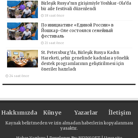
Birleşik Rusya’nın girişimiyle Yoshkar-Ola’da
bir aile festivali düzenlendi
18 saat önce
По инициативе «Единой России» в
Йошкар-Оле состоялся семейный
фестиваль
21 saat önce
St. Petersburg’da, Birleşik Rusya Kadın
Hareketi, şehir genelinde kadınlara yönelik
destek programlarının geliştirilmesi için
öneriler hazırladı
24 saat önce
Hakkımızda
Künye
Yazarlar
İletişim
Kaynak belirtmeden ve izin almadan haberlerin kopyalanması
yasaktır.