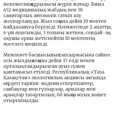
мекемесінің құрылысы жүріп жатыр. Биыл
452 медициналық жабдық пен 38
санитарлық автокөлік сатып алу
жоспарлануда. Жыл соңына дейін 19 мектеп
пайдалануға беріледі. Нәтижесінде 2 апатты,
4 үш ауысымды, 3 тозығы жеткен, сондай-ақ
оқушы орны жетіспейтін 10 мектептің
мәселесі шешіледі.
Мемлекет басшысының тапсырмасына сәйкес
осы жылдың соңына дейін 37 елді мекен
орталықтандырылған ауыз сумен
қамтамасыз етіледі. Республикалық «Таза
Қазақстан» экологиялық акциясы аясында
өңірдегі тарихи-мәдени ескерткіштер,
саябақтар мен гүлзарлар, арналар мен
арықтар тазартылып, 60 мыңға жуық көшет
отырғызылды.