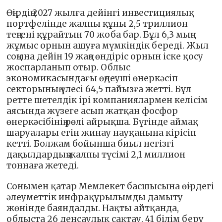
Өңірдің 2027 жылға дейінгі инвестициялық
портфелінде жалпы құны 2,5 триллион
теңгені құрайтын 70 жоба бар. Бұл 6,3 мың
жұмыс орнын ашуға мүмкіндік береді. Жыл
соңына дейін 19 жаңа өндіріс орнын іске қосу
жоспарланып отыр. Облыс
экономикасындағы өңдеуші өнеркәсіп
секторының үлесі 64,5 пайызға жетті. Бұл
ретте шетелдік ірі компаниялармен келісім
аясында жүзеге асып жатқан фосфор
өнеркәсібінің рөлі айрықша. Бүгінде аймақ
шаруалары егін жинау науқанына кірісіп
кетті. Болжам бойынша биыл негізгі
дақылдардың жалпы түсімі 2,1 миллион
тоннаға жетеді.
Сонымен қатар Мемлекет басшысына өңірдегі
әлеуметтік инфрақұрылымды дамыту
жөнінде баяндалды. Нақты айтқанда,
облыста 26 денсаулық сақтау, 41 білім беру