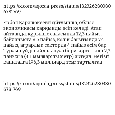
https://x.com/aqorda_press/status/182326280380
6781769
Ербол Қарашөкеевтің айтуынша, облыс
экономикасы қарқынды өсіп келеді. Атап
айтқанда, құрылыс саласында 12,3 пайыз,
байланыста 8,5 пайыз, көлік бағытында 7,4
пайыз, аграрлық секторда 4 пайыз өсім бар.
Тұрғын үйді пайдалануға беру көрсеткіші 2,3
пайызға (311 мың шаршы метр) артқан. Негізгі
капиталға 196,3 миллиард теңге тартылған.
https://x.com/aqorda_press/status/182326280380
6781769