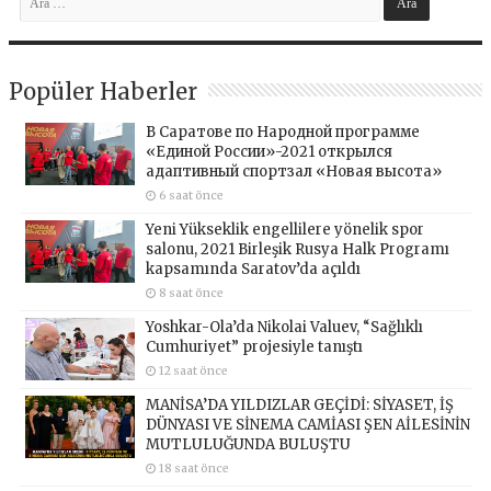
Popüler Haberler
В Саратове по Народной программе
«Единой России»-2021 открылся
адаптивный спортзал «Новая высота»
6 saat önce
Yeni Yükseklik engellilere yönelik spor
salonu, 2021 Birleşik Rusya Halk Programı
kapsamında Saratov’da açıldı
8 saat önce
Yoshkar-Ola’da Nikolai Valuev, “Sağlıklı
Cumhuriyet” projesiyle tanıştı
12 saat önce
MANİSA’DA YILDIZLAR GEÇİDİ: SİYASET, İŞ
DÜNYASI VE SİNEMA CAMİASI ŞEN AİLESİNİN
MUTLULUĞUNDA BULUŞTU
18 saat önce