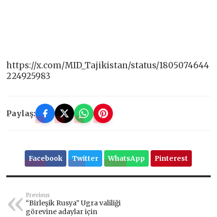
https://x.com/MID_Tajikistan/status/1805074644
224925983
Paylaş:
Facebook
Twitter
WhatsApp
Pinterest
Previous
“Birleşik Rusya” Ugra valiliği
görevine adaylar için