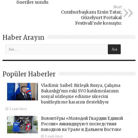
öneriler sundu
Next
Cumhurbaşkanı Ersin Tatar,
Güzelyurt Portakal
Festivali’nde konuştu:
Haber Arayın
Popüler Haberler
Vladimir Saibel: Birleşik Rusya, Çalışma
Bakanlığı’nın eski SVO katılımcılarının
sosyal sözleşme edinme sürecini
basitleştirme kararını destekliyor
3 saat önce
Волонтёры «Молодой Гвардии Единой
России» ликвидируют последствия
паводков на Урале и Дальнем Востоке
9 saat önce