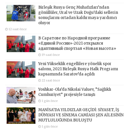
Birleşik Rusya Genç Muhafızları’ndan
gönüllüler, Ural ve Uzak Doğu’daki sellerin
sonuçlarını ortadan kaldırmaya yardımcı
oluyor
12 saat önce
В Саратове по Народной программе
«Единой России»-2021 открылся
адаптивный спортзал «Новая высота»
19 saat önce
Yeni Yükseklik engellilere yönelik spor
salonu, 2021 Birleşik Rusya Halk Programı
kapsamında Saratov’da açıldı
22 saat önce
Yoshkar-Ola’da Nikolai Valuev, “Sağlıklı
Cumhuriyet” projesiyle tanıştı
1 gün önce
MANİSA’DA YILDIZLAR GEÇİDİ: SİYASET, İŞ
DÜNYASI VE SİNEMA CAMİASI ŞEN AİLESİNİN
MUTLULUĞUNDA BULUŞTU
1 gün önce