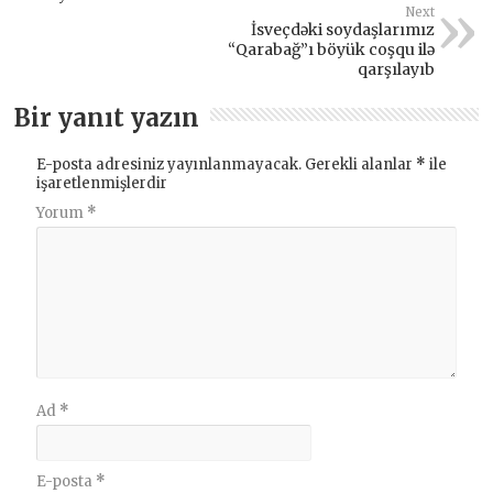
Next
İsveçdəki soydaşlarımız
“Qarabağ”ı böyük coşqu ilə
qarşılayıb
Bir yanıt yazın
E-posta adresiniz yayınlanmayacak.
Gerekli alanlar
*
ile
işaretlenmişlerdir
Yorum
*
Ad
*
E-posta
*