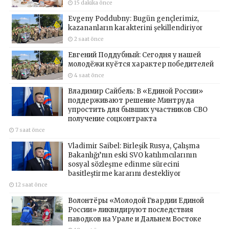
15 dakika önce
Evgeny Poddubny: Bugün gençlerimiz,
kazananların karakterini şekillendiriyor
2 saat önce
Евгений Поддубный: Сегодня у нашей
молодёжи куётся характер победителей
4 saat önce
Владимир Сайбель: В «Единой России»
поддерживают решение Минтруда
упростить для бывших участников СВО
получение соцконтракта
7 saat önce
Vladimir Saibel: Birleşik Rusya, Çalışma
Bakanlığı’nın eski SVO katılımcılarının
sosyal sözleşme edinme sürecini
basitleştirme kararını destekliyor
12 saat önce
Волонтёры «Молодой Гвардии Единой
России» ликвидируют последствия
паводков на Урале и Дальнем Востоке