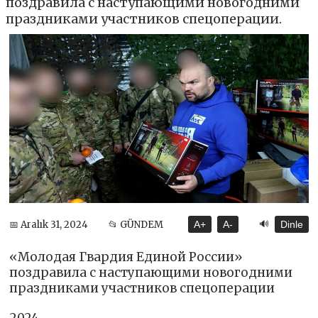
поздравила с наступающими новогодними
праздниками участников спецоперации.
🔊
📅 Aralık 31, 2024
📂 GÜNDEM
A+
A-
Dinle
«Молодая Гвардия Единой России»
поздравила с наступающими новогодними
праздниками участников спецоперации