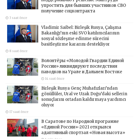
упростить для бывших участников СВО
получение соцконтракта
3 saat önce
Vladimir Saibel: Birleşik Rusya, Çalışma
Bakanlığı’nın eski SVO katılımcılarının
sosyal sözleşme edinme sürecini
basitleştirme kararını destekliyor
8 saat önce
Волонтёры «Молодой Гвардии Единой
России» ликвидируют последствия
паводков на Урале и Дальнем Востоке
14 saat önce
Birleşik Rusya Genç Muhafızları’ndan
gönüllüler, Ural ve Uzak Doğu’daki sellerin
sonuçlarını ortadan kaldırmaya yardımcı
oluyor
17 saat önce
В Саратове по Народной программе
«Единой России»-2021 открылся
адаптивный спортзал «Новая высота»