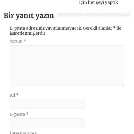
için her şeyi yaptık
Bir yanıt yazın
E-posta adresiniz yayınlanmayacak.
Gerekli alanlar
*
ile
işaretlenmişlerdir
Yorum
*
Ad
*
E-posta
*
İnternet sitesi