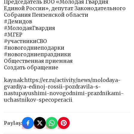
Председатель ВОО «Молодая Гвардия
Единой России», депутат Законодательного
Собрания Пензенской области
#Демидов
#МолодаяГвардия
#МГЕР
#участникиСВО
#новогодниеподарки
#новогодниепраздники
Общественная приемная
Создать обращение
kaynak:https://er.ru/activity/news/molodaya-
gvardiya-edinoj-rossii-pozdravila-s-
nastupayushimi-novogodnimi-prazdnikami-
uchastnikov-specoperacii
Paylaş: