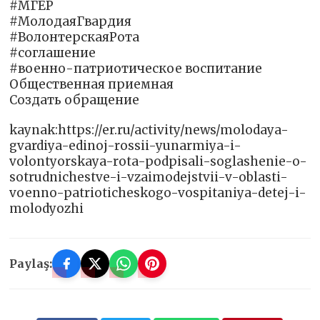
#МГЕР
#МолодаяГвардия
#ВолонтерскаяРота
#соглашение
#военно-патриотическое воспитание
Общественная приемная
Создать обращение
kaynak:https://er.ru/activity/news/molodaya-
gvardiya-edinoj-rossii-yunarmiya-i-
volontyorskaya-rota-podpisali-soglashenie-o-
sotrudnichestve-i-vzaimodejstvii-v-oblasti-
voenno-patrioticheskogo-vospitaniya-detej-i-
molodyozhi
Paylaş: