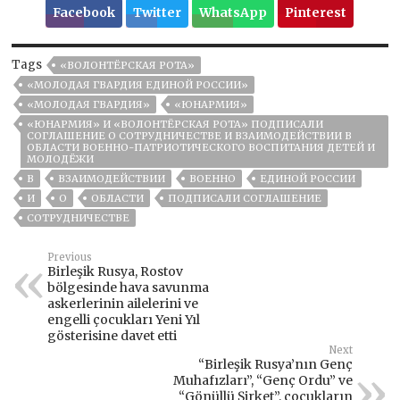
Facebook
Twitter
WhatsApp
Pinterest
Tags
«ВОЛОНТЁРСКАЯ РОТА»
«МОЛОДАЯ ГВАРДИЯ ЕДИНОЙ РОССИИ»
«МОЛОДАЯ ГВАРДИЯ»
«ЮНАРМИЯ»
«ЮНАРМИЯ» И «ВОЛОНТЁРСКАЯ РОТА» ПОДПИСАЛИ
СОГЛАШЕНИЕ О СОТРУДНИЧЕСТВЕ И ВЗАИМОДЕЙСТВИИ В
ОБЛАСТИ ВОЕННО-ПАТРИОТИЧЕСКОГО ВОСПИТАНИЯ ДЕТЕЙ И
МОЛОДЁЖИ
В
ВЗАИМОДЕЙСТВИИ
ВОЕННО
ЕДИНОЙ РОССИИ
И
О
ОБЛАСТИ
ПОДПИСАЛИ СОГЛАШЕНИЕ
СОТРУДНИЧЕСТВЕ
Previous
Birleşik Rusya, Rostov
bölgesinde hava savunma
askerlerinin ailelerini ve
engelli çocukları Yeni Yıl
gösterisine davet etti
Next
“Birleşik Rusya’nın Genç
Muhafızları”, “Genç Ordu” ve
“Gönüllü Şirket”, çocukların