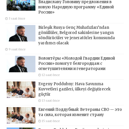
Владиславу Головину предложения в
новую Народную программу «Единой
России»
3 saat önce
Birleşik Rusya Genç Muhafızları’ndan
gönüllüler, Belgorod sakinlerine yangın
söndürücüler ve jeneratörler konusunda
yardımcı olacak
9 saat önce
Волонтёры «Молодой Гвардии Единой
России» помогут белгородцам с
огнетушителями и генераторами
12 saat önce
Evgeny Poddubny: Hava Savunma
Kuvvetleri gazileri, ülkeyi değiştirecek
güçtür
13 saat önce
Евгений Поддубный: Ветераны СВО — это
та сила, которая изменит страну
15 saat önce