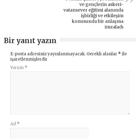
ve gençlerin askeri-
vatansever eğitimi alanında
işbirliği ve etkileşim
konusunda bir anlaşma
imzaladı
Bir yanıt yazın
E-posta adresiniz yayınlanmayacak.
Gerekli alanlar
*
ile
işaretlenmişlerdir
Yorum
*
Ad
*