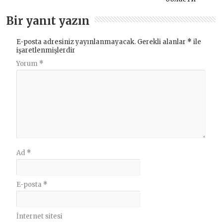
Bir yanıt yazın
E-posta adresiniz yayınlanmayacak.
Gerekli alanlar
*
ile
işaretlenmişlerdir
Yorum
*
Ad
*
E-posta
*
İnternet sitesi