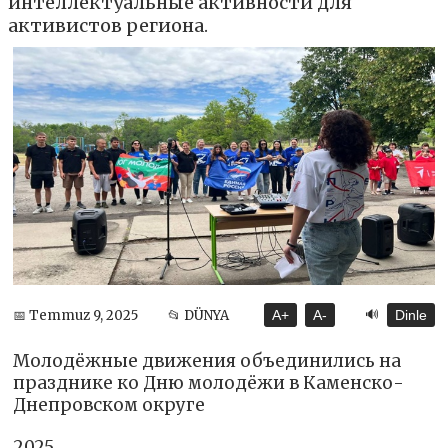
интеллектуальные активности для
активистов региона.
🔊
📅 Temmuz 9, 2025
📂 DÜNYA
A+
A-
Dinle
Молодёжные движения объединились на
празднике ко Дню молодёжи в Каменско-
Днепровском округе
2025,