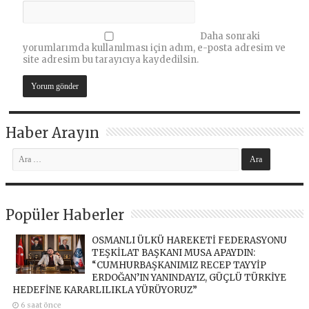
Daha sonraki
yorumlarımda kullanılması için adım, e-posta adresim ve
site adresim bu tarayıcıya kaydedilsin.
Haber Arayın
Popüler Haberler
OSMANLI ÜLKÜ HAREKETİ FEDERASYONU
TEŞKİLAT BAŞKANI MUSA APAYDIN:
“CUMHURBAŞKANIMIZ RECEP TAYYİP
ERDOĞAN’IN YANINDAYIZ, GÜÇLÜ TÜRKİYE
HEDEFİNE KARARLILIKLA YÜRÜYORUZ”
6 saat önce