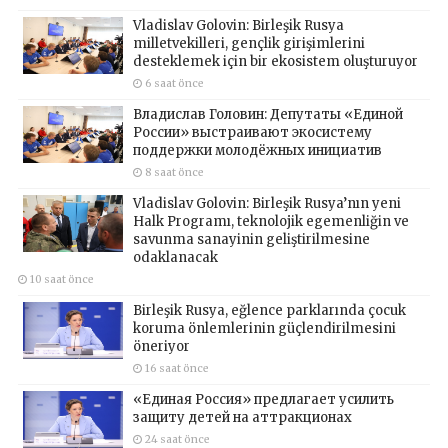
Vladislav Golovin: Birleşik Rusya
milletvekilleri, gençlik girişimlerini
desteklemek için bir ekosistem oluşturuyor
6 saat önce
Владислав Головин: Депутаты «Единой
России» выстраивают экосистему
поддержки молодёжных инициатив
8 saat önce
Vladislav Golovin: Birleşik Rusya’nın yeni
Halk Programı, teknolojik egemenliğin ve
savunma sanayinin geliştirilmesine
odaklanacak
10 saat önce
Birleşik Rusya, eğlence parklarında çocuk
koruma önlemlerinin güçlendirilmesini
öneriyor
16 saat önce
«Единая Россия» предлагает усилить
защиту детей на аттракционах
24 saat önce