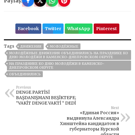
Paylaş:
Facebook
Twitter
WhatsApp
Pinterest
Tags
ДВИЖЕНИЯ
МОЛОДЁЖНЫЕ
МОЛОДЁЖНЫЕ ДВИЖЕНИЯ ОБЪЕДИНИЛИСЬ НА ПРАЗДНИКЕ КО
ДНЮ МОЛОДЁЖИ В КАМЕНСКО-ДНЕПРОВСКОМ ОКРУГЕ
НА ПРАЗДНИКЕ КО ДНЮ МОЛОДЁЖИ В КАМЕНСКО-
ДНЕПРОВСКОМ ОКРУГЕ
ОБЪЕДИНИЛИСЬ
Previous
DENGE PARTİSİ
BAŞDANIŞMANI BEŞİKTEPE;
“VAKİT DENGE VAKTİ “ DEDİ
Next
«Единая Россия»
выдвинула Александра
Хинштейна кандидатом в
губернаторы Курской
области