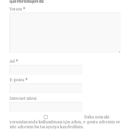
işaretlenmişlerdir
Yorum
*
Ad
*
E-posta
*
İnternet sitesi
Daha sonraki
yorumlarımda kullanılması için adım, e-posta adresim ve
site adresim bu tarayıcıya kaydedilsin.