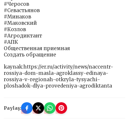
#Черосов
#Севастьянов
#Минаков
#Маковский
#Козлов
#Агродиктант
#АПК
Общественная приемная
Создать обращение
kaynak:https://er.ru/activity/news/naccentr-
rossiya-dom-masla-agroklassy-edinaya-
rossiya-v-regionah-otkryla-tysyachi-
ploshadok-dlya-provedeniya-agrodiktanta
Paylaş: