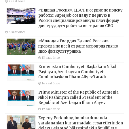
2 saat önce
«Единая Россия», ЦБСТ и сервис по поиску
работы SuperJob создадут первую в
России специализированную платформу
для трудоустройства ветеранов СВО
6 saat önce
«Молодая Гвардия Единой России»
провела по всей стране мероприятия ко
Дню физкультурника
13 saat önce
Ermenistan Cumhuriyeti Başbakanı Nikol
Paşinyan, Azerbaycan Cumhuriyeti
Cumhurbaşkanı İlham Aliyev’i aradı
16 saat önce
Prime Minister of the Republic of Armenia
Nikol Pashinyan called President of the
Republic of Azerbaijan Ilham Aliyev
19 saat önce
Evgeny Poddubny, bombardımanda
yaralananları kurtarmadaki cesaretlerinden
dolayı Belgorod bölgesindeki gönüllülere