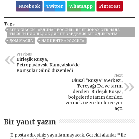
Facebook
Twitter
WhatsApp
Pinterest
Tags
АГРОКЛАССЫ: «ЕДИНАЯ РОССИЯ» В РЕГИОНАХ ОТКРЫЛА
ТЫСЯЧИ ПЛОЩАДОК ДЛЯ ПРОВЕДЕНИЯ АГРОДИКТАНТА
ДОМ МАСЛА
НАЦЦЕНТР «РОССИЯ»
Previous
Birleşik Rusya,
Petropavlovsk-Kamçatsky’de
Komşular Günü düzenledi
Next
Ulusal “Rusya” Merkezi,
Tereyağı Evi ve tarım
dersleri: Birleşik Rusya,
bölgelerde tarım dersleri
vermek üzere binlerce yer
açtı
Bir yanıt yazın
E-posta adresiniz yayınlanmayacak.
Gerekli alanlar
*
ile