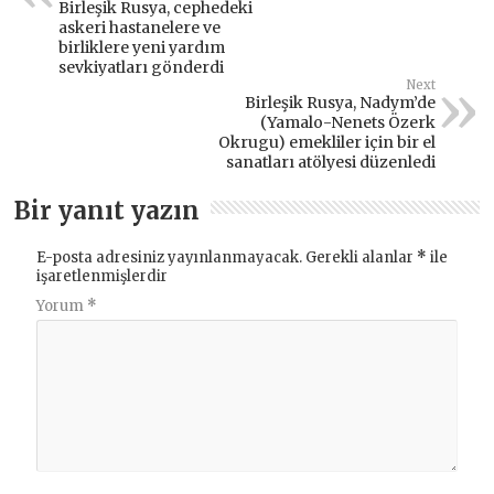
Birleşik Rusya, cephedeki
askeri hastanelere ve
birliklere yeni yardım
sevkiyatları gönderdi
Next
Birleşik Rusya, Nadym’de
(Yamalo-Nenets Özerk
Okrugu) emekliler için bir el
sanatları atölyesi düzenledi
Bir yanıt yazın
E-posta adresiniz yayınlanmayacak.
Gerekli alanlar
*
ile
işaretlenmişlerdir
Yorum
*