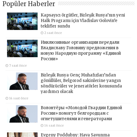
Popüler Haberler
Kapsayıcı örgütler, Birleşik Rusya’nın yeni
Halk Programı için Vladislav Golovin’e
teklifler sundu
2 saat önce
Инклюзивные организации передали
Владиславу Головину предложения в
новую Народную программу «Единой
России»
7 saat önce
Birleşik Rusya Genç Muhafızları’ndan
gönüllüler, Belgorod sakinlerine yangın
söndürücüler ve jeneratörler konusunda
yardımcı olacak
14 saat önce
Волонтёры «Молодой Гвардии Единой
России» помогут белгородцам с
огнетушителями и генераторами
16 saat önce
Evgeny Poddubny: Hava Savunma