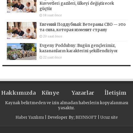
Kuvvetleri gazileri, ülkeyi değiştirecek
güçtür
18 saat önce
Евгений Поддубный: Ветераны СВО — это
та сила, которая изменит страну
20 saat önce
Evgeny Poddubny: Bugün gençlerimiz,
kazananların karakterini şekillendiriyor
22 saat önce
Hakkımızda
Künye
Yazarlar
İletişim
Kaynak belirtmeden ve izin almadan haberlerin kopyalanması
yasaktır.
Haber Yazılımı
| Developer By;
BEYNSOFT
|
Ucuz site