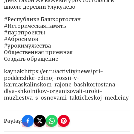
днях такой же важный урок состоялся в
школе деревни Улукулево.
#Республика Башкортостан
#ИсторическаяПамять
#партпроекты
#Абросимов
#урокимужества
Общественная приемная
Создать обращение
kaynak:https://er.ru/activity/news/pri-
podderzhke-edinoj-rossii-v-
karmaskalinskom-rajone-bashkortostana-
dlya-shkolnikov-organizovali-uroki-
muzhestva-s-osnovami-takticheskoj-mediciny
Paylaş: