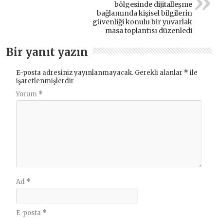
bölgesinde dijitalleşme
bağlamında kişisel bilgilerin
güvenliği konulu bir yuvarlak
masa toplantısı düzenledi
Bir yanıt yazın
E-posta adresiniz yayınlanmayacak.
Gerekli alanlar
*
ile
işaretlenmişlerdir
Yorum
*
Ad
*
E-posta
*