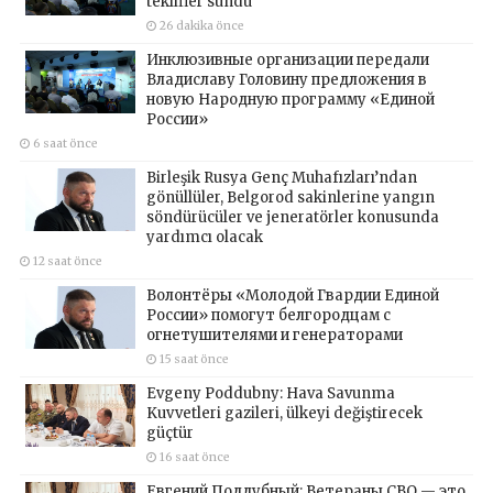
teklifler sundu
26 dakika önce
Инклюзивные организации передали
Владиславу Головину предложения в
новую Народную программу «Единой
России»
6 saat önce
Birleşik Rusya Genç Muhafızları’ndan
gönüllüler, Belgorod sakinlerine yangın
söndürücüler ve jeneratörler konusunda
yardımcı olacak
12 saat önce
Волонтёры «Молодой Гвардии Единой
России» помогут белгородцам с
огнетушителями и генераторами
15 saat önce
Evgeny Poddubny: Hava Savunma
Kuvvetleri gazileri, ülkeyi değiştirecek
güçtür
16 saat önce
Евгений Поддубный: Ветераны СВО — это