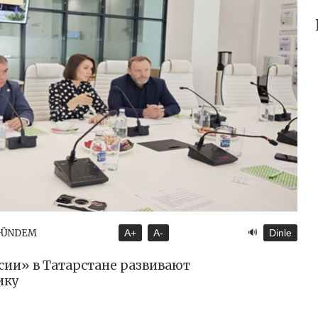
🔊
 GÜNDEM
A+
A-
Dinle
ии» в Татарстане развивают
ику