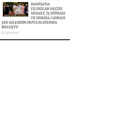
MANİSA’DA
YILDIZLAR GEÇİDİ:
SİYASET, İŞ DÜNYASI
VE SİNEMA CAMİASI
ŞEN AİLESİNİN MUTLULUĞUNDA
BULUŞTU
1 gün önce