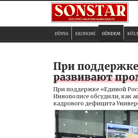
DÜNYA
EKONOMİ
GÜNDEM
KÜLT
При поддержке
развивают пр
При поддержке «Единой Рос
Иннополисе обсудили, как 
кадрового дефицита Универ