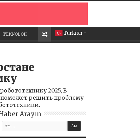
Turkish
TEKNOLOJİ
▼
рстане
ику
обототехнику 2025, В
и поможет решить проблему
бототехники.
Haber Arayın