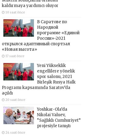
sellerin sonuçlarını ortadan
kaldırmaya yardımcı oluyor
10 saat önce
В Саратове по
Народной
программе «Единой
России»-2021
открылся адаптивный спортзал
«Новая высота»
17 saat önce
Yeni Yükseklik
engellilere yönelik
spor salonu, 2021
Birleşik Rusya Halk
Programı kapsamında Saratov’da
açıldı
20 saat önce
Yoshkar-Ola’da
Nikolai Valuev,
“Sağlıklı Cumhuriyet”
projesiyle tanıştı
24 saat önce