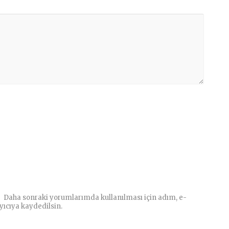
Daha sonraki yorumlarımda kullanılması için adım, e-
yıcıya kaydedilsin.