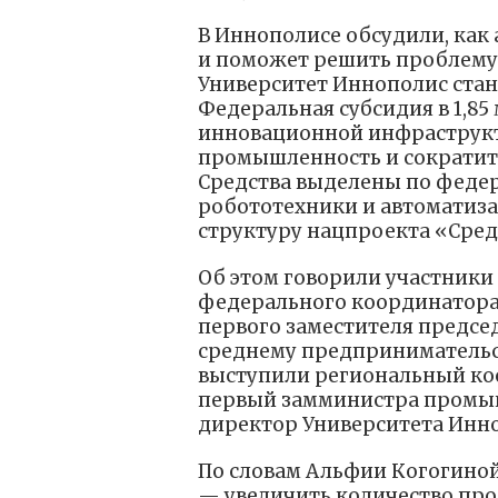
В Иннополисе обсудили, как
и поможет решить проблему
Университет Иннополис стан
Федеральная субсидия в 1,85
инновационной инфраструкт
промышленность и сократит
Средства выделены по феде
робототехники и автоматиза
структуру нацпроекта «Сред
Об этом говорили участники
федерального координатора
первого заместителя предсе
среднему предпринимательс
выступили региональный ко
первый замминистра промыш
директор Университета Инно
По словам Альфии Когогиной
— увеличить количество про