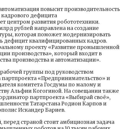
 автоматизация повысит производительность
 кадрового дефицита
ет центром развития робототехники.
 млрд рублей направлена на создание
уры, которая поможет модернизировать
ь дефицит квалифицированных кадров.
ральному проекту «Развитие промышленной
ции производства», который входит в
ства производства и автоматизации».
 рабочей группы под руководством
 партпроекта «Предпринимательство» и
дателя комитета Госдумы по малому и
тву Альфии Когогиной. На совещании также
ординатор партпроекта «Выбирай своё»,
ленности Татарстана Родион Карпов и
полис Искандер Бариев.
, перед страной стоит амбициозная задача
мышленных роботов на 10 тысяч рабочих