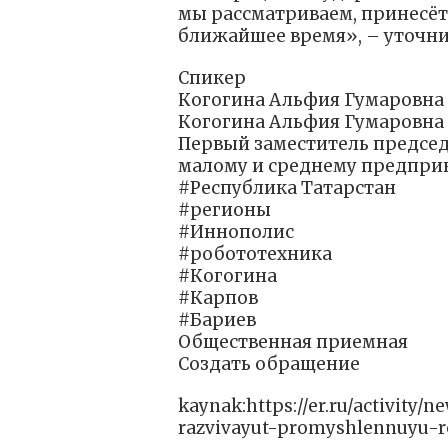
мы рассматриваем, принесёт
ближайшее время», – уточни
Спикер
Когогина Альфия Гумаровна
Когогина Альфия Гумаровна
Первый заместитель председ
малому и среднему предпри
#Республика Татарстан
#регионы
#Иннополис
#робототехника
#Когогина
#Карпов
#Бариев
Общественная приемная
Создать обращение
kaynak:https://er.ru/activity/
razvivayut-promyshlennuyu-r