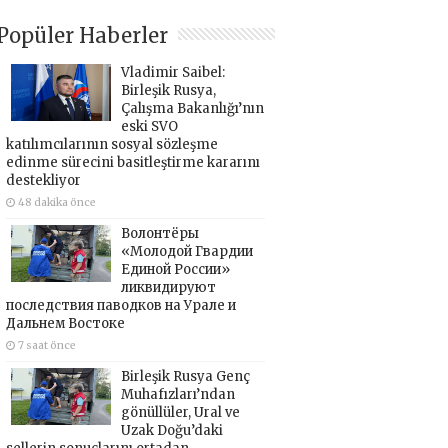
Popüler Haberler
Vladimir Saibel:
Birleşik Rusya,
Çalışma Bakanlığı’nın
eski SVO
katılımcılarının sosyal sözleşme
edinme sürecini basitleştirme kararını
destekliyor
48 dakika önce
Волонтёры
«Молодой Гвардии
Единой России»
ликвидируют
последствия паводков на Урале и
Дальнем Востоке
7 saat önce
Birleşik Rusya Genç
Muhafızları’ndan
gönüllüler, Ural ve
Uzak Doğu’daki