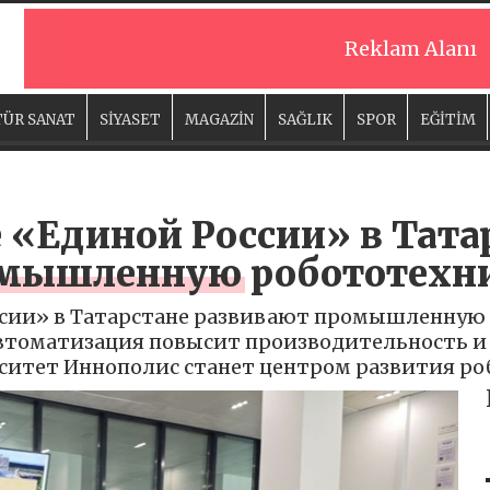
Reklam Alanı
ÜR SANAT
SİYASET
MAGAZİN
SAĞLIK
SPOR
EĞİTİM
 «Единой России» в Тата
омышленную робототехн
сии» в Татарстане развивают промышленную р
автоматизация повысит производительность 
ситет Иннополис станет центром развития ро