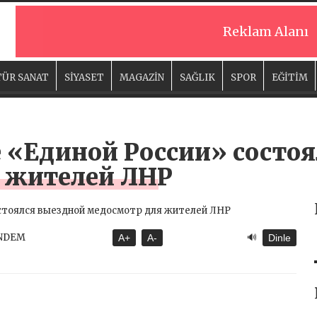
Reklam Alanı
ÜR SANAT
SİYASET
MAGAZİN
SAĞLIK
SPOR
EĞİTİM
 «Единой России» состоя
 жителей ЛНР
🔊
ÜNDEM
A+
A-
Dinle