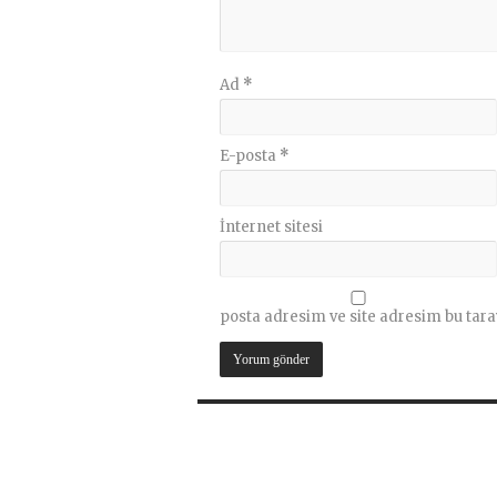
Ad
*
E-posta
*
İnternet sitesi
posta adresim ve site adresim bu tara