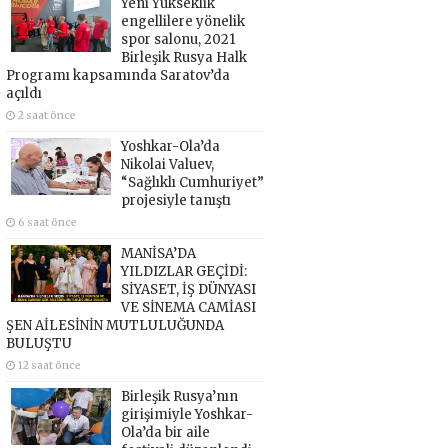
Yeni Yükseklik
engellilere yönelik
spor salonu, 2021
Birleşik Rusya Halk
Programı kapsamında Saratov’da
açıldı
2 saat önce
Yoshkar-Ola’da
Nikolai Valuev,
“Sağlıklı Cumhuriyet”
projesiyle tanıştı
6 saat önce
MANİSA’DA
YILDIZLAR GEÇİDİ:
SİYASET, İŞ DÜNYASI
VE SİNEMA CAMİASI
ŞEN AİLESİNİN MUTLULUĞUNDA
BULUŞTU
12 saat önce
Birleşik Rusya’nın
girişimiyle Yoshkar-
Ola’da bir aile