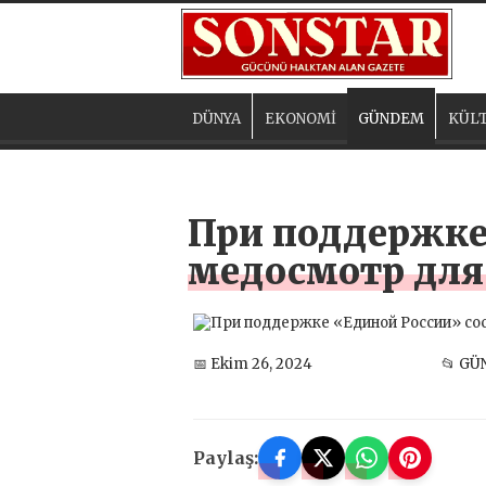
DÜNYA
EKONOMİ
GÜNDEM
KÜLT
При поддержке
медосмотр для
📅 Ekim 26, 2024
📂 G
Paylaş: