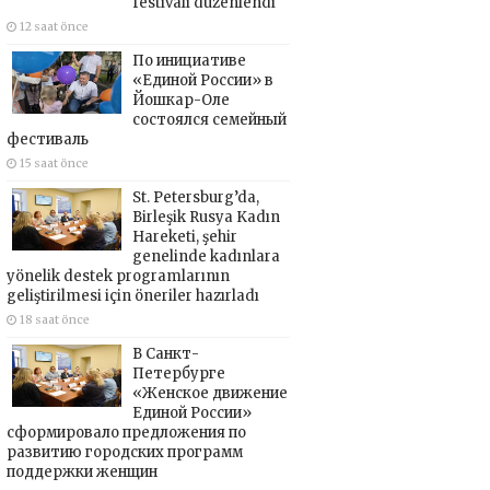
festivali düzenlendi
12 saat önce
По инициативе
«Единой России» в
Йошкар-Оле
состоялся семейный
фестиваль
15 saat önce
St. Petersburg’da,
Birleşik Rusya Kadın
Hareketi, şehir
genelinde kadınlara
yönelik destek programlarının
geliştirilmesi için öneriler hazırladı
18 saat önce
В Санкт-
Петербурге
«Женское движение
Единой России»
сформировало предложения по
развитию городских программ
поддержки женщин