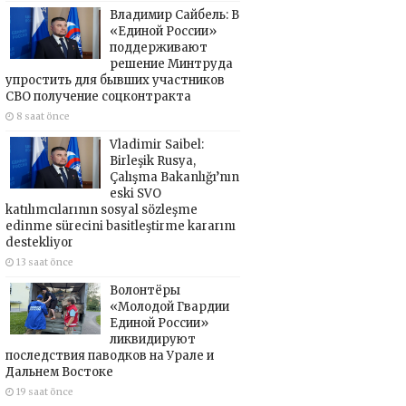
Владимир Сайбель: В
«Единой России»
поддерживают
решение Минтруда
упростить для бывших участников
СВО получение соцконтракта
8 saat önce
Vladimir Saibel:
Birleşik Rusya,
Çalışma Bakanlığı’nın
eski SVO
katılımcılarının sosyal sözleşme
edinme sürecini basitleştirme kararını
destekliyor
13 saat önce
Волонтёры
«Молодой Гвардии
Единой России»
ликвидируют
последствия паводков на Урале и
Дальнем Востоке
19 saat önce