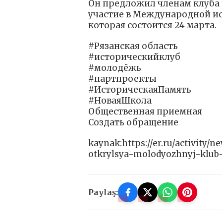
Он предложил членам клуба 
участие в Международной ис
которая состоится 24 марта.
#Рязанская область
#историческийклуб
#молодёжь
#партпроекты
#ИсторическаяПамять
#НоваяШкола
Общественная приемная
Создать обращение
kaynak:https://er.ru/activity/n
otkrylsya-molodyozhnyj-klub-
Paylaş: