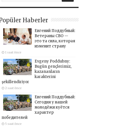
Popüler Haberler
Евгений Поддубный:
Ветераны СВО —
это та сила, которая
изменит страну
1 saat önce
Evgeny Poddubny:
Bugün gençlerimiz,
kazananların
karakterini
şekillendiriyor
2 saat önce
Евгений Поддубный:
Сегодня у нашей
молодёжи куётся
характер
победителей
5 saat önce