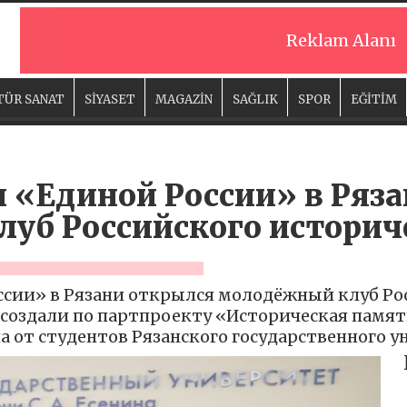
Reklam Alanı
TÜR SANAT
SİYASET
MAGAZİN
SAĞLIK
SPOR
EĞİTİM
и «Единой России» в Ряз
уб Российского историч
ссии» в Рязани открылся молодёжный клуб Ро
о создали по партпроекту «Историческая пам
а от студентов Рязанского государственного у