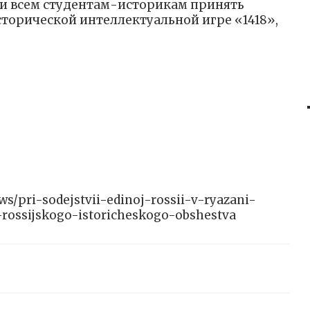
и всем студентам-историкам принять
торической интеллектуальной игре «1418»,
ews/pri-sodejstvii-edinoj-rossii-v-ryazani-
rossijskogo-istoricheskogo-obshestva