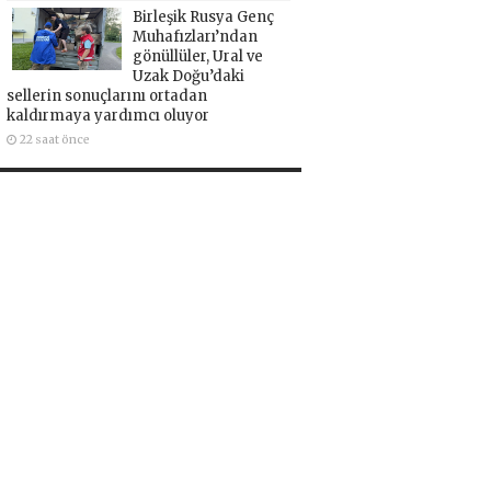
Birleşik Rusya Genç
Muhafızları’ndan
gönüllüler, Ural ve
Uzak Doğu’daki
sellerin sonuçlarını ortadan
kaldırmaya yardımcı oluyor
22 saat önce