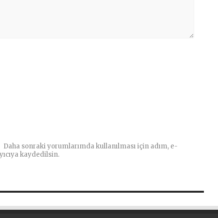
Daha sonraki yorumlarımda kullanılması için adım, e-
yıcıya kaydedilsin.