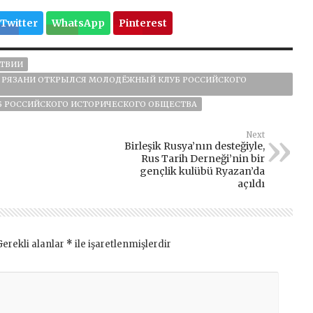
Twitter
WhatsApp
Pinterest
СТВИИ
В РЯЗАНИ ОТКРЫЛСЯ МОЛОДЁЖНЫЙ КЛУБ РОССИЙСКОГО
 РОССИЙСКОГО ИСТОРИЧЕСКОГО ОБЩЕСТВА
Next
Birleşik Rusya’nın desteğiyle,
Rus Tarih Derneği’nin bir
gençlik kulübü Ryazan’da
açıldı
Gerekli alanlar
*
ile işaretlenmişlerdir