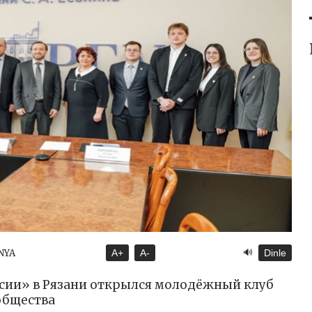
🔊
NYA
A+
A-
Dinle
сии» в Рязани открылся молодёжный клуб
общества