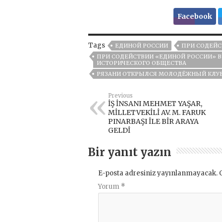
Facebook
Tags
ЕДИНОЙ РОССИИ
ПРИ СОДЕЙ
ПРИ СОДЕЙСТВИИ «ЕДИНОЙ РОССИИ» 
ИСТОРИЧЕСКОГО ОБЩЕСТВА
РЯЗАНИ ОТКРЫЛСЯ МОЛОДЁЖНЫЙ КЛУБ
Previous
İŞ İNSANI MEHMET YAŞAR,
MİLLETVEKİLİ AV. M. FARUK
PINARBAŞI İLE BİR ARAYA
GELDİ
Bir yanıt yazın
E-posta adresiniz yayınlanmayacak.
Yorum
*