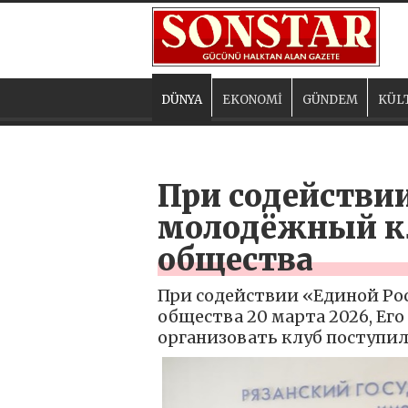
DÜNYA
EKONOMİ
GÜNDEM
KÜL
При содействи
молодёжный кл
общества
При содействии «Единой Ро
общества 20 марта 2026, Ег
организовать клуб поступил