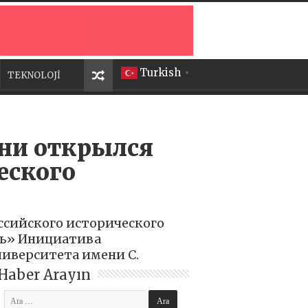
Turkish
TEKNOLOJİ
▼
ани открылся
еского
ссийского исторического
ять» Инициатива
ниверситета имени С.
Haber Arayın