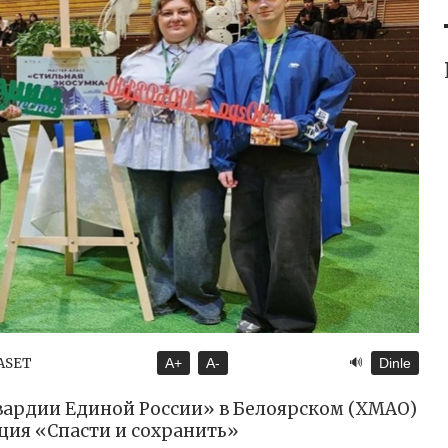
🔊
YASET
A+
A-
Dinle
вардии Единой России» в Белоярском (ХМАО)
ция «Спасти и сохранить»