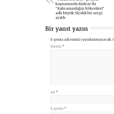
kapsamında Kizlyar’da
“Kahramanlığın Kökenleri”
adlı büyük ölçekli bir sergi
açıldı
Bir yanıt yazın
E-posta adresiniz yayınlanmayacak.
Yorum
*
Ad
*
E-posta
*