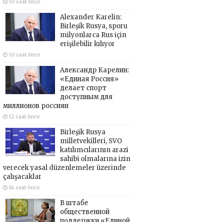
10 saat önce
Alexander Karelin:
Birleşik Rusya, sporu
milyonlarca Rus için
erişilebilir kılıyor
10 saat önce
Александр Карелин:
«Единая Россия»
делает спорт
доступным для
миллионов россиян
12 saat önce
Birleşik Rusya
milletvekilleri, SVO
katılımcılarının arazi
sahibi olmalarına izin
verecek yasal düzenlemeler üzerinde
çalışacaklar
14 saat önce
В штабе
общественной
поддержки «Единой