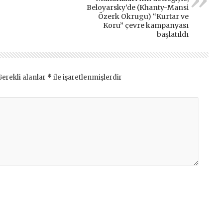
Beloyarsky’de (Khanty-Mansi
Özerk Okrugu) “Kurtar ve
Koru” çevre kampanyası
başlatıldı
Gerekli alanlar
*
ile işaretlenmişlerdir