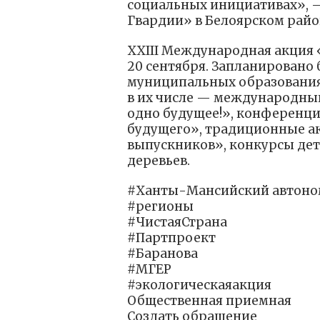
социальных инициативах», 
Гвардии» в Белоярском райо
XXIII Международная акция 
20 сентября. Запланировано 
муниципальных образованиях
в их числе — международн
одно будущее!», конференци
будущего», традиционные ак
выпускников», конкурсы дет
деревьев.
#Ханты-Мансийский автоно
#регионы
#ЧистаяСтрана
#Партпроект
#Баранова
#‎МГЕР‬
#экологическаяакция
Общественная приемная
Создать обращение