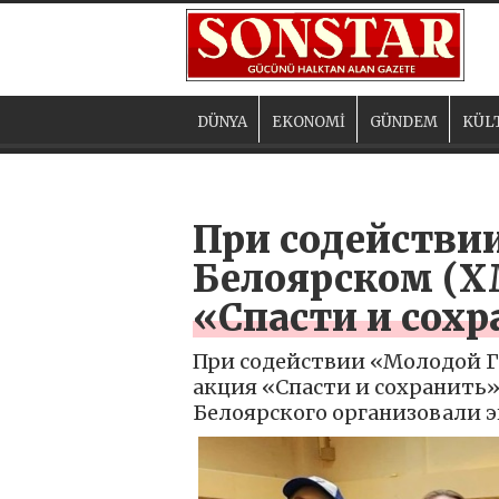
DÜNYA
EKONOMİ
GÜNDEM
KÜL
При содействи
Белоярском (Х
«Спасти и сох
При содействии «Молодой Г
акция «Спасти и сохранить»
Белоярского организовали 