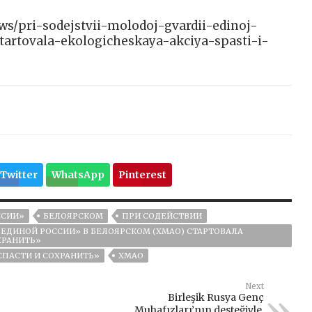
news/pri-sodejstvii-molodoj-gvardii-edinoj-
artovala-ekologicheskaya-akciya-spasti-i-
Twitter
WhatsApp
Pinterest
ССИИ»
БЕЛОЯРСКОМ
ПРИ СОДЕЙСТВИИ
ЕДИНОЙ РОССИИ» В БЕЛОЯРСКОМ (ХМАО) СТАРТОВАЛА
ХРАНИТЬ»
СПАСТИ И СОХРАНИТЬ»
ХМАО
Next
Birleşik Rusya Genç
Muhafızları’nın desteğiyle,