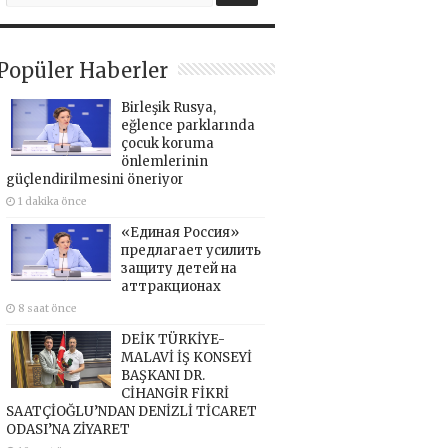
Popüler Haberler
Birleşik Rusya,
eğlence parklarında
çocuk koruma
önlemlerinin
güçlendirilmesini öneriyor
1 dakika önce
«Единая Россия»
предлагает усилить
защиту детей на
аттракционах
8 saat önce
DEİK TÜRKİYE-
MALAVİ İŞ KONSEYİ
BAŞKANI DR.
CİHANGİR FİKRİ
SAATÇİOĞLU’NDAN DENİZLİ TİCARET
ODASI’NA ZİYARET