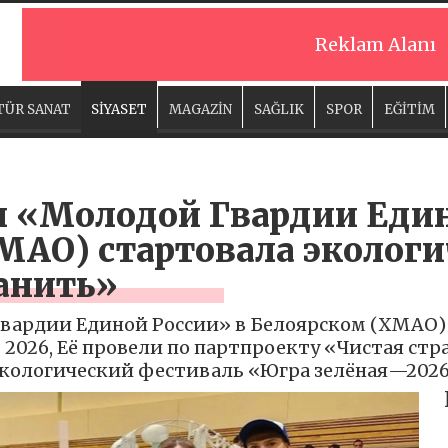
Reklam Alanı
TÜR SANAT
SİYASET
MAGAZİN
SAĞLIK
SPOR
EĞİTİM
и «Молодой Гвардии Един
МАО) стартовала экологи
ранить»
вардии Единой России» в Белоярском (ХМАО) 
 2026, Её провели по партпроекту «Чистая ст
экологический фестиваль «Югра зелёная—2026