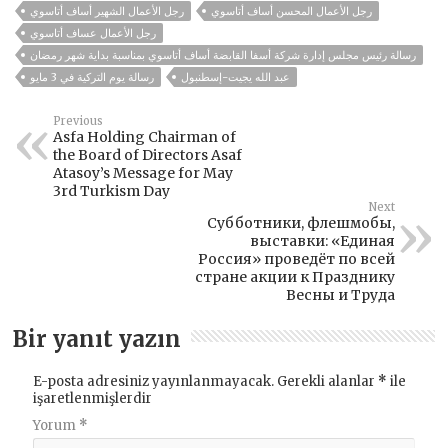
رجل الأعمال المحسن أساف أتاسوي
رجل الأعمال الشهير أساف أتاسوي
رجل الأعمال عساف أتاسوي
رسالة رئيس مجلس إدارة شركة أسفا القابضة أساف أتاسوي بمناسبة بداية شهر رمضان
عبد الله يجيت-إسطنبول
رسالة يوم التركية في 3 مايو
Previous
Asfa Holding Chairman of
the Board of Directors Asaf
Atasoy’s Message for May
3rd Turkism Day
Next
Субботники, флешмобы,
выставки: «Единая
Россия» проведёт по всей
стране акции к Празднику
Весны и Труда
Bir yanıt yazın
E-posta adresiniz yayınlanmayacak.
Gerekli alanlar
*
ile
işaretlenmişlerdir
Yorum
*