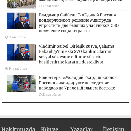
7 saat önce
Владимир Сайбель: В «Единой России»
поддерживают решение Минтруда
упростить для бывших участников СВО
получение соцконтракта
9 saat önce
Vladimir Saibel: Birleşik Rusya, Çalışma
Bakanlığı’nın eski SVO katılımcılarının
sosyal sözleşme edinme sürecini
basitleştirme kararını destekliyor
14 saat önce
Волонтёры «Молодой Гвардии Единой
России» ликвидируют последствия
паводков на Урале и Дальнем Востоке
21 saat önce
Hakkımızda
Künye
Yazarlar
İletişim