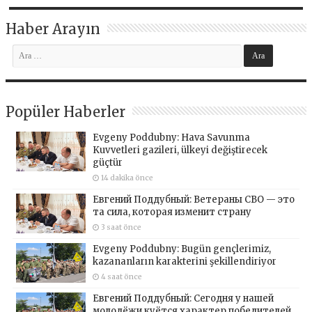
Haber Arayın
Popüler Haberler
Evgeny Poddubny: Hava Savunma
Kuvvetleri gazileri, ülkeyi değiştirecek
güçtür
14 dakika önce
Евгений Поддубный: Ветераны СВО — это
та сила, которая изменит страну
3 saat önce
Evgeny Poddubny: Bugün gençlerimiz,
kazananların karakterini şekillendiriyor
4 saat önce
Евгений Поддубный: Сегодня у нашей
молодёжи куётся характер победителей