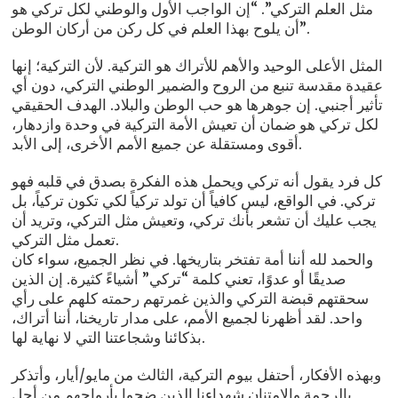
مثل العلم التركي”. “إن الواجب الأول والوطني لكل تركي هو
أن يلوح بهذا العلم في كل ركن من أركان الوطن”.
المثل الأعلى الوحيد والأهم للأتراك هو التركية. لأن التركية؛ إنها
عقيدة مقدسة تنبع من الروح والضمير الوطني التركي، دون أي
تأثير أجنبي. إن جوهرها هو حب الوطن والبلاد. الهدف الحقيقي
لكل تركي هو ضمان أن تعيش الأمة التركية في وحدة وازدهار،
أقوى ومستقلة عن جميع الأمم الأخرى، إلى الأبد.
كل فرد يقول أنه تركي ويحمل هذه الفكرة بصدق في قلبه فهو
تركي. في الواقع، ليس كافياً أن تولد تركياً لكي تكون تركياً، بل
يجب عليك أن تشعر بأنك تركي، وتعيش مثل التركي، وتريد أن
تعمل مثل التركي.
والحمد لله أننا أمة تفتخر بتاريخها. في نظر الجميع، سواء كان
صديقًا أو عدوًا، تعني كلمة “تركي” أشياءً كثيرة. إن الذين
سحقتهم قبضة التركي والذين غمرتهم رحمته كلهم ​​على رأي
واحد. لقد أظهرنا لجميع الأمم، على مدار تاريخنا، أننا أتراك،
بذكائنا وشجاعتنا التي لا نهاية لها.
وبهذه الأفكار، أحتفل بيوم التركية، الثالث من مايو/أيار، وأتذكر
بالرحمة والامتنان شهداءنا الذين ضحوا بأرواحهم من أجل