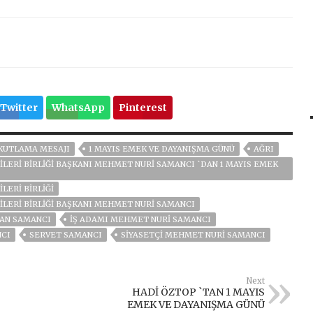
Twitter
WhatsApp
Pinterest
 KUTLAMA MESAJI
1 MAYIS EMEK VE DAYANIŞMA GÜNÜ
AĞRI
CİLERİ BİRLİĞİ BAŞKANI MEHMET NURİ SAMANCI `DAN 1 MAYIS EMEK
ILERI BIRLIĞI
CILERI BIRLIĞI BAŞKANI MEHMET NURI SAMANCI
AN SAMANCI
IŞ ADAMI MEHMET NURI SAMANCI
CI
SERVET SAMANCI
SIYASETÇI MEHMET NURI SAMANCI
Next
HADİ ÖZTOP `TAN 1 MAYIS
EMEK VE DAYANIŞMA GÜNÜ