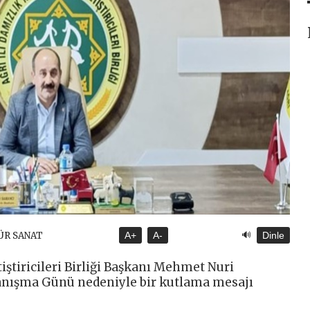
🔊
ÜR SANAT
A+
A-
Dinle
tiştiricileri Birliği Başkanı Mehmet Nuri
anışma Günü nedeniyle bir kutlama mesajı