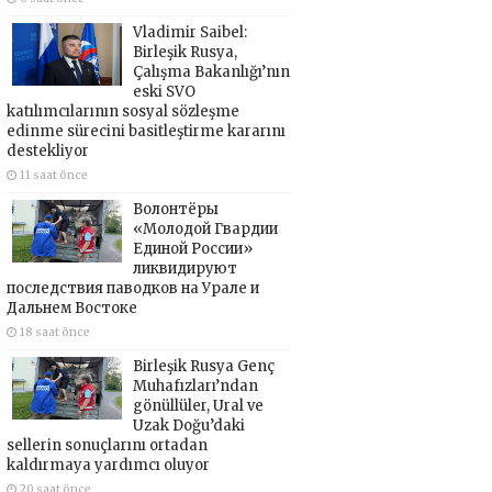
Vladimir Saibel:
Birleşik Rusya,
Çalışma Bakanlığı’nın
eski SVO
katılımcılarının sosyal sözleşme
edinme sürecini basitleştirme kararını
destekliyor
11 saat önce
Волонтёры
«Молодой Гвардии
Единой России»
ликвидируют
последствия паводков на Урале и
Дальнем Востоке
18 saat önce
Birleşik Rusya Genç
Muhafızları’ndan
gönüllüler, Ural ve
Uzak Doğu’daki
sellerin sonuçlarını ortadan
kaldırmaya yardımcı oluyor
20 saat önce