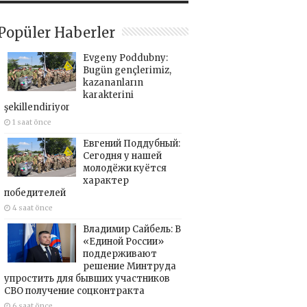
Popüler Haberler
Evgeny Poddubny:
Bugün gençlerimiz,
kazananların
karakterini
şekillendiriyor
1 saat önce
Евгений Поддубный:
Сегодня у нашей
молодёжи куётся
характер
победителей
4 saat önce
Владимир Сайбель: В
«Единой России»
поддерживают
решение Минтруда
упростить для бывших участников
СВО получение соцконтракта
6 saat önce