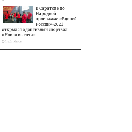
В Саратове по
Народной
программе «Единой
России»-2021
открылся адаптивный спортзал
«Новая высота»
1 gün önce