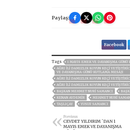
Paylaş:
Facebook
Tags
1 MAYIS EMEK VE DAYANIŞMA GÜNÜ
AĞRI İLİ DAMIZLIK KOYUN KEÇİ YETİŞTİRİ
VE DAYANIŞMA GÜNÜ KUTLAMA MESAJI
AĞRI İLI DAMIZLIK KOYUN KEÇI YETIŞTIRIC
AĞRI İLI DAMIZLIK KOYUN KEÇI YETIŞTIRI
BAŞKAN MEHMET NURI SAMANCI
BAŞK
KENAN AYDEMIR
MEHMET NURİ SAMAN
TAŞLIÇAY
YUSUF SAMANCI
Previous
CEVDET YILDIRIM `DAN 1
MAYIS EMEK VE DAYANIŞMA