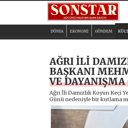
DÜNYA
EKONOMİ
GÜNDEM
KÜLT
AĞRI İLİ DAMIZ
BAŞKANI MEHM
VE DAYANIŞMA
Ağrı İli Damızlık Koyun Keçi Y
Günü nedeniyle bir kutlama me