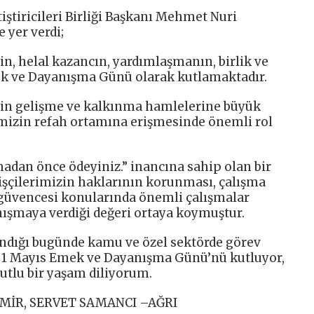
tiştiricileri Birliği Başkanı Mehmet Nuri
 yer verdi;
in, helal kazancın, yardımlaşmanın, birlik ve
k ve Dayanışma Günü olarak kutlamaktadır.
izin gelişme ve kalkınma hamlelerine büyük
emizin refah ortamına erişmesinde önemli rol
umadan önce ödeyiniz.” inancına sahip olan bir
z işçilerimizin haklarının korunması, çalışma
iş güvencesi konularında önemli çalışmalar
nışmaya verdiği değeri ortaya koymuştur.
dığı bugünde kamu ve özel sektörde görev
n 1 Mayıs Emek ve Dayanışma Günü’nü kutluyor,
 mutlu bir yaşam diliyorum.
MİR, SERVET SAMANCI –AĞRI