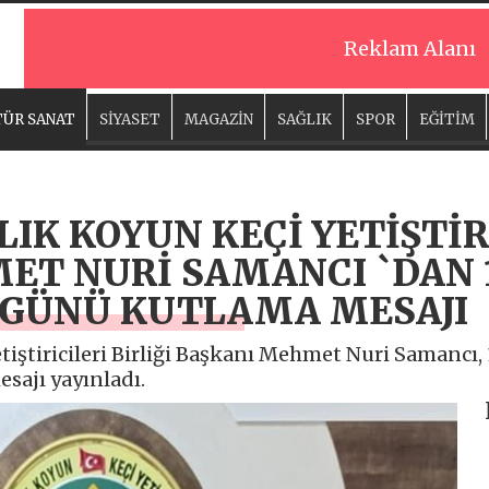
Reklam Alanı
ÜR SANAT
SİYASET
MAGAZİN
SAĞLIK
SPOR
EĞİTİM
LIK KOYUN KEÇİ YETİŞTİR
ET NURİ SAMANCI `DAN 
 GÜNÜ KUTLAMA MESAJI
etiştiricileri Birliği Başkanı Mehmet Nuri Samanc
sajı yayınladı.