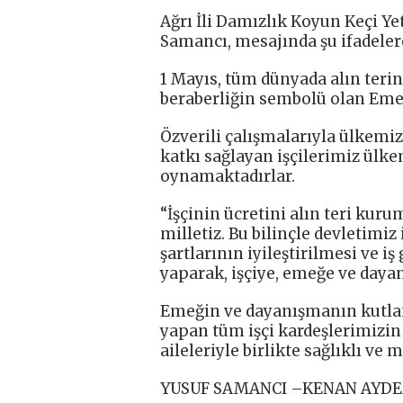
Ağrı İli Damızlık Koyun Keçi Ye
Samancı, mesajında şu ifadelere
1 Mayıs, tüm dünyada alın terin
beraberliğin sembolü olan Eme
Özverili çalışmalarıyla ülkem
katkı sağlayan işçilerimiz ülk
oynamaktadırlar.
“İşçinin ücretini alın teri kur
milletiz. Bu bilinçle devletimi
şartlarının iyileştirilmesi ve 
yaparak, işçiye, emeğe ve daya
Emeğin ve dayanışmanın kutlan
yapan tüm işçi kardeşlerimizi
aileleriyle birlikte sağlıklı ve
YUSUF SAMANCI –KENAN AYDE