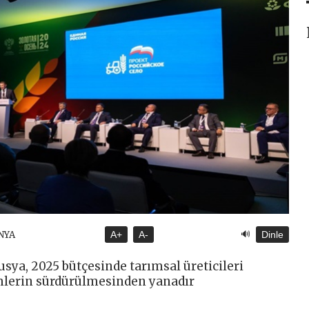
🔊
NYA
A+
A-
Dinle
sya, 2025 bütçesinde tarımsal üreticileri
mlerin sürdürülmesinden yanadır