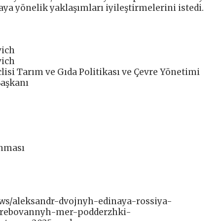
ya yönelik yaklaşımları iyileştirmelerini istedi.
vich
vich
isi Tarım ve Gıda Politikası ve Çevre Yönetimi
Başkanı
ınması
news/aleksandr-dvojnyh-edinaya-rossiya-
trebovannyh-mer-podderzhki-