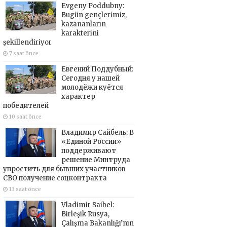
Evgeny Poddubny:
Bugün gençlerimiz,
kazananların
karakterini
şekillendiriyor
7 saat önce
Евгений Поддубный:
Сегодня у нашей
молодёжи куётся
характер
победителей
10 saat önce
Владимир Сайбель: В
«Единой России»
поддерживают
решение Минтруда
упростить для бывших участников
СВО получение соцконтракта
13 saat önce
Vladimir Saibel:
Birleşik Rusya,
Çalışma Bakanlığı’nın