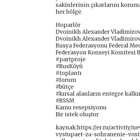
sakinlerinin çıkarlarını koruma
her bölge.
Hoparlör
Dvoinikh Alexander Vladimiro
Dvoinikh Alexander Vladimiro
Rusya Federasyonu Federal Mecl
Federasyon Konseyi Komitesi 
#partproje
#RusKöyü
#toplantı
#forum
#bütçe
#kırsal alanların entegre kalk
#RSSM
Kamu resepsiyonu
Bir istek oluştur
kaynak:https://er.ru/activity/
vystupaet-za-sohranenie-vos