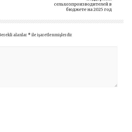
сельхозпроизводителей в
бюджете на 2025 год
Gerekli alanlar
*
ile işaretlenmişlerdir