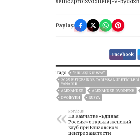
selhozproizvoditelej-v-byudz
Paylaş:
Facebook
Tags
"BIRLEŞIK RUSYA"
2025 BÜTÇESINDE TARIMSAL ÜRETICILER
YANADIR
ALEXANDER
ALEXANDER DVOINYKH
DVOINYKH
RUSYA
Previous
На Камчатке «Единая
Россия» открыла женский
клуб при Елизовском
центре занятости