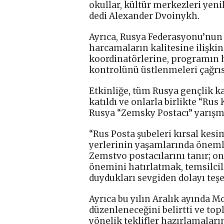
okullar, kültür merkezleri yeni
dedi Alexander Dvoinykh.
Ayrıca, Rusya Federasyonu’nun
harcamaların kalitesine ilişki
koordinatörlerine, programın
kontrolünü üstlenmeleri çağrı
Etkinliğe, tüm Rusya gençlik ka
katıldı ve onlarla birlikte “Rus
Rusya “Zemsky Postacı” yarışm
“Rus Posta şubeleri kırsal kesi
yerlerinin yaşamlarında öneml
Zemstvo postacılarını tanır; on
önemini hatırlatmak, temsilci
duydukları sevgiden dolayı te
Ayrıca bu yılın Aralık ayında M
düzenleneceğini belirtti ve top
yönelik teklifler hazırlamalar