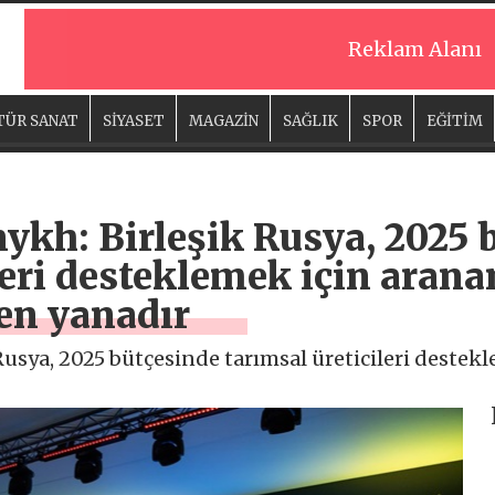
Reklam Alanı
TÜR SANAT
SİYASET
MAGAZİN
SAĞLIK
SPOR
EĞİTİM
ykh: Birleşik Rusya, 2025 
leri desteklemek için aran
en yanadır
usya, 2025 bütçesinde tarımsal üreticileri destek