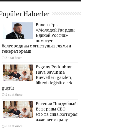
Popüler Haberler
Волонтёры
«Молодой Гвардии
Единой России»
помогут
белгородцам с огнетушителями и
генераторами
2 saat önce
Evgeny Poddubny:
Hava Savunma
Kuvvetleri gazileri,
ülkeyi değiştirecek
güçtür
4 saat önce
Евгений Поддубный:
Ветераны СВО —
это та сила, которая
изменит страну
6 saat önce