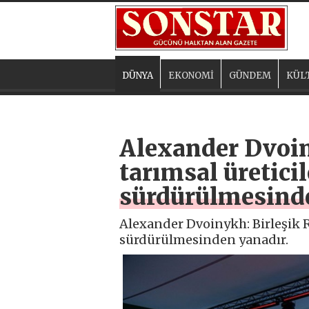
DÜNYA
EKONOMİ
GÜNDEM
KÜL
Alexander Dvoin
tarımsal üretici
sürdürülmesind
Alexander Dvoinykh: Birleşik R
sürdürülmesinden yanadır.