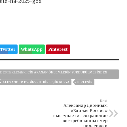
hete-na-2025-god
Twitter
WhatsApp
Pinterest
I DESTEKLEMEK IÇIN ARANAN ÖNLEMLERIN SÜRDÜRÜLMESINDEN
ALEXANDER DVOINYKH: BIRLEŞIK RUSYA
BIRLEŞIK
Next
Александр Двойных:
«Единая Россия»
выступает за сохранение
востребованных мер
поддержки