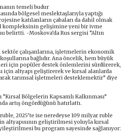
amanın temeli budur
hasında bölgesel meslektaşlarıyla yaptığı
projesine katılanların çabaları da dahil olmak
l kompleksinin gelişimine yeni bir ivme
belirtti. -Moskova’da Rus sergisi “Altın
i sektör çalışanlarına, işletmelerin ekonomik
oşullarına bağlıdır. Ana öncelik, hem büyük
leri için popüler destek önlemlerini sürdürerek,
için altyapı geliştirerek ve kırsal alanlarda
arak tarımsal işletmeleri desteklemektir” diye
ın “Kırsal Bölgelerin Kapsamlı Kalkınması”
a artış öngördüğünü hatırlattı.
ruble, 2025’te ise neredeyse 109 milyar ruble
rin altyapısının geliştirilmesi yoluyla kırsal
iyileştirilmesi bu program sayesinde sağlanıyor: