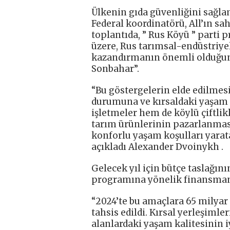
Ülkenin gıda güvenliğini sağl
Federal koordinatörü, All’ın sa
toplantıda, ” Rus Köyü ” parti 
üzere, Rus tarımsal-endüstriye
kazandırmanın önemli olduğunu 
Sonbahar”.
“Bu göstergelerin elde edilmes
durumuna ve kırsaldaki yaşam k
işletmeler hem de köylü çiftlik
tarım ürünlerinin pazarlanması 
konforlu yaşam koşulları yarat
açıkladı Alexander Dvoinykh .
Gelecek yıl için bütçe taslağın
programına yönelik finansmand
“2024’te bu amaçlara 65 milyar 
tahsis edildi. Kırsal yerleşimle
alanlardaki yaşam kalitesinin 