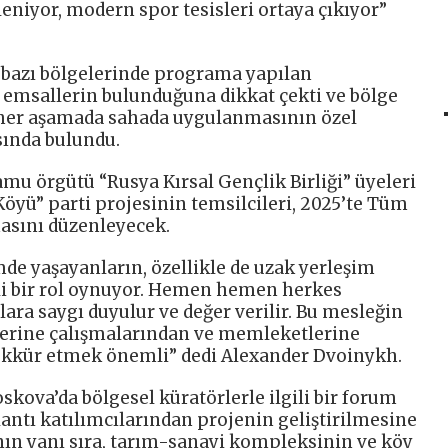
leniyor, modern spor tesisleri ortaya çıkıyor”
 bazı bölgelerinde programa yapılan
n emsallerin bulunduğuna dikkat çekti ve bölge
 her aşamada sahada uygulanmasının özel
sında bulundu.
mu örgütü “Rusya Kırsal Gençlik Birliği” üyeleri
 Köyü” parti projesinin temsilcileri, 2025’te Tüm
asını düzenleyecek.
mde yaşayanların, özellikle de uzak yerleşim
i bir rol oynuyor. Hemen hemen herkes
lara saygı duyulur ve değer verilir. Bu mesleğin
lerine çalışmalarından ve memleketlerine
şekkür etmek önemli” dedi Alexander Dvoinykh.
oskova’da bölgesel küratörlerle ilgili bir forum
lantı katılımcılarından projenin geliştirilmesine
ının yanı sıra, tarım-sanayi kompleksinin ve köy