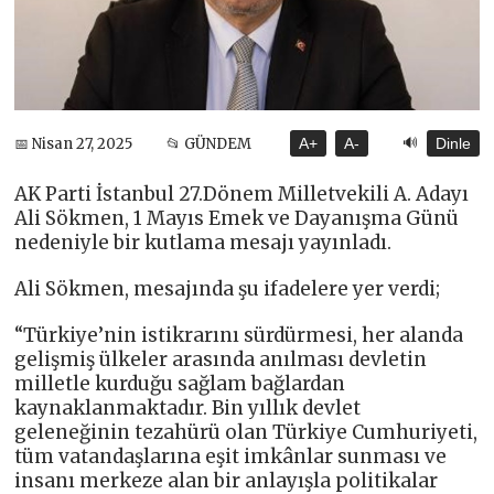
🔊
📅 Nisan 27, 2025
📂 GÜNDEM
A+
A-
Dinle
AK Parti İstanbul 27.Dönem Milletvekili A. Adayı
Ali Sökmen, 1 Mayıs Emek ve Dayanışma Günü
nedeniyle bir kutlama mesajı yayınladı.
Ali Sökmen, mesajında şu ifadelere yer verdi;
“Türkiye’nin istikrarını sürdürmesi, her alanda
gelişmiş ülkeler arasında anılması devletin
milletle kurduğu sağlam bağlardan
kaynaklanmaktadır. Bin yıllık devlet
geleneğinin tezahürü olan Türkiye Cumhuriyeti,
tüm vatandaşlarına eşit imkânlar sunması ve
insanı merkeze alan bir anlayışla politikalar