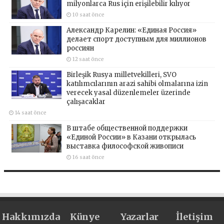
milyonlarca Rus için erişilebilir kılıyor
10 saat önce
Александр Карелин: «Единая Россия»
делает спорт доступным для миллионов
россиян
12 saat önce
Birleşik Rusya milletvekilleri, SVO
katılımcılarının arazi sahibi olmalarına izin
verecek yasal düzenlemeler üzerinde
çalışacaklar
14 saat önce
В штабе общественной поддержки
«Единой России» в Казани открылась
выставка философской живописи
16 saat önce
Hakkımızda
Künye
Yazarlar
İletişim