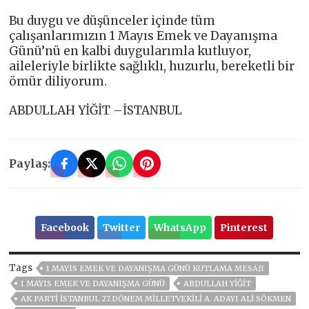
Bu duygu ve düşünceler içinde tüm
çalışanlarımızın 1 Mayıs Emek ve Dayanışma
Günü’nü en kalbi duygularımla kutluyor,
aileleriyle birlikte sağlıklı, huzurlu, bereketli bir
ömür diliyorum.
ABDULLAH YİĞİT –İSTANBUL
Paylaş:
Facebook
Twitter
WhatsApp
Pinterest
Tags
1 MAYIS EMEK VE DAYANIŞMA GÜNÜ KUTLAMA MESAJI
1 MAYIS EMEK VE DAYANIŞMA GÜNÜ
ABDULLAH YIĞIT
AK PARTI İSTANBUL 27.DÖNEM MILLETVEKILI A. ADAYI ALI SÖKMEN