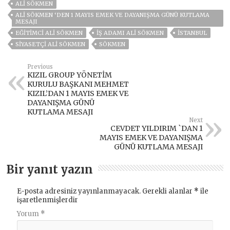
ALI SÖKMEN
ALİ SÖKMEN ‘DEN 1 MAYIS EMEK VE DAYANIŞMA GÜNÜ KUTLAMA
MESAJI
EĞİTİMCİ ALİ SÖKMEN
İŞ ADAMI ALİ SÖKMEN
ISTANBUL
SİYASETÇİ ALİ SÖKMEN
SÖKMEN
Previous
KIZIL GROUP YÖNETİM
KURULU BAŞKANI MEHMET
KIZIL’DAN 1 MAYIS EMEK VE
DAYANIŞMA GÜNÜ
KUTLAMA MESAJI
Next
CEVDET YILDIRIM `DAN 1
MAYIS EMEK VE DAYANIŞMA
GÜNÜ KUTLAMA MESAJI
Bir yanıt yazın
E-posta adresiniz yayınlanmayacak.
Gerekli alanlar
*
ile
işaretlenmişlerdir
Yorum
*