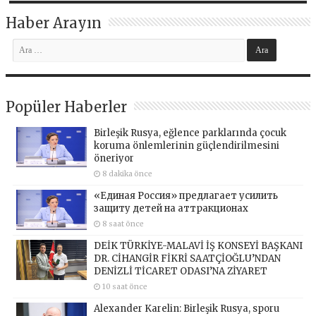
Haber Arayın
Popüler Haberler
Birleşik Rusya, eğlence parklarında çocuk
koruma önlemlerinin güçlendirilmesini
öneriyor
8 dakika önce
«Единая Россия» предлагает усилить
защиту детей на аттракционах
8 saat önce
DEİK TÜRKİYE-MALAVİ İŞ KONSEYİ BAŞKANI
DR. CİHANGİR FİKRİ SAATÇİOĞLU’NDAN
DENİZLİ TİCARET ODASI’NA ZİYARET
10 saat önce
Alexander Karelin: Birleşik Rusya, sporu