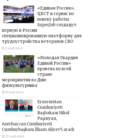
«Единая Россия»,
ЦБСТ и сервис по
поиску работы
SuperJob создадут
первую в России
специализированную платформу для
трудоустройства ветеранов СВО
1 saat önce
«Молодая Гвардия
Единой России»
провела по всей
стране
мероприятия ко Дню
физкультурника
8 saat önce
Ermenistan
Cumhuriyeti
Başbakanı Nikol
Paşinyan,
Azerbaycan Cumhuriyeti
Cumhurbaşkanı İlham Aliyev’i aradı
11 saat önce