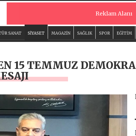
Reklam Alanı
TÜR SANAT
SİYASET
MAGAZİN
SAĞLIK
SPOR
EĞİTİM
EN 15 TEMMUZ DEMOKRAS
ESAJI