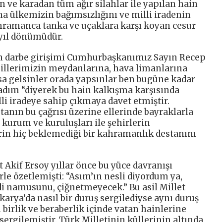
 ve karadan tüm ağır silahlar ile yapılan hain
ına ülkemizin bağımsızlığını ve milli iradenin
ramanca tanka ve uçaklara karşı koyan cesur
yıl dönümüdür.
n darbe girişimi Cumhurbaşkanımız Sayın Recep
 illerimizin meydanlarına, hava limanlarına
a gelsinler orada yapsınlar ben bugüne kadar
adım “diyerek bu hain kalkışma karşısında
li iradeye sahip çıkmaya davet etmiştir.
nın bu çağrısı üzerine ellerinde bayraklarla
kurum ve kuruluşları ile şehirlerin
in hiç beklemediği bir kahramanlık destanını
kif Ersoy yıllar önce bu yüce davranışı
rle özetlemişti: “Asım’ın nesli diyordum ya,
di namusunu, çiğnetmeyecek.” Bu asil Millet
karya’da nasıl bir duruş sergilediyse aynı duruş
 birlik ve beraberlik içinde vatan hainlerine
ergilemiştir. Türk Milletinin küllerinin altında