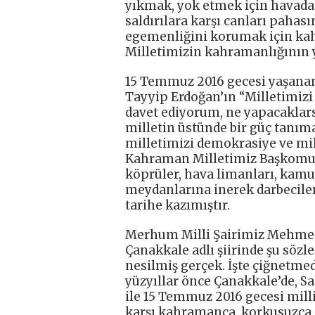
yıkmak, yok etmek için havadan
saldırılara karşı canları pahas
egemenliğini korumak için kah
Milletimizin kahramanlığının 
15 Temmuz 2016 gecesi yaşana
Tayyip Erdoğan’ın “Milletimizi
davet ediyorum, ne yapacaklars
milletin üstünde bir güç tanım
milletimizi demokrasiye ve mil
Kahraman Milletimiz Başkomuta
köprüler, hava limanları, kamu 
meydanlarına inerek darbeciler
tarihe kazımıştır.
Merhum Milli Şairimiz Mehmet A
Çanakkale adlı şiirinde şu sözle
nesilmiş gerçek. İşte çiğnetme
yüzyıllar önce Çanakkale’de, Sa
ile 15 Temmuz 2016 gecesi milli
karşı kahramanca, korkusuzca s