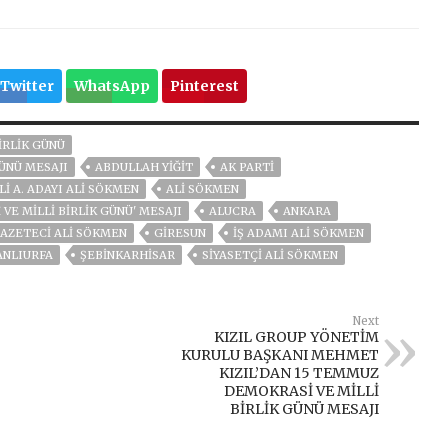
Twitter
WhatsApp
Pinterest
IRLIK GÜNÜ
ÜNÜ MESAJI
ABDULLAH YIĞIT
AK PARTİ
I A. ADAYI ALI SÖKMEN
ALI SÖKMEN
VE MİLLİ BİRLİK GÜNÜ' MESAJI
ALUCRA
ANKARA
AZETECI ALI SÖKMEN
GİRESUN
İŞ ADAMI ALİ SÖKMEN
ANLIURFA
ŞEBINKARHISAR
SİYASETÇİ ALİ SÖKMEN
Next
KIZIL GROUP YÖNETİM
KURULU BAŞKANI MEHMET
KIZIL’DAN 15 TEMMUZ
DEMOKRASİ VE MİLLİ
BİRLİK GÜNÜ MESAJI