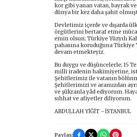
kor gibi yanan vatan, bayrak ve
dünya bir kez daha şahit olmuşt
Devletimiz içerde ve dışarda ül
örgütlerini bertaraf etme müca
emin olsun; Türkiye Yüzyılı Ka
pahasına koruduğuna Türkiye Yü
devam etmekteyiz.
Bu duygu ve düşüncelerle; 15 T
milli iradenin hakimiyetine, is
Şehitlerimiz ile vatanın bölü
Şehitlerimizi ve aramızdan ay
ve şükranla yâd ediyorum. Haya
sıhhat ve afiyetler diliyorum.
ABDULLAH YİĞİT –İSTANBUL
Paylaş: